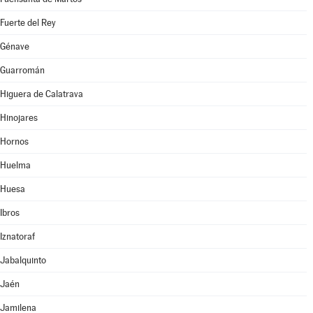
Fuerte del Rey
Génave
Guarromán
Higuera de Calatrava
Hinojares
Hornos
Huelma
Huesa
Ibros
Iznatoraf
Jabalquinto
Jaén
Jamilena