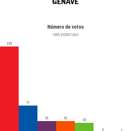
GÉNAVE
Número de votos
100
%
ESCRUTADO
238
77
35
35
30
3
1