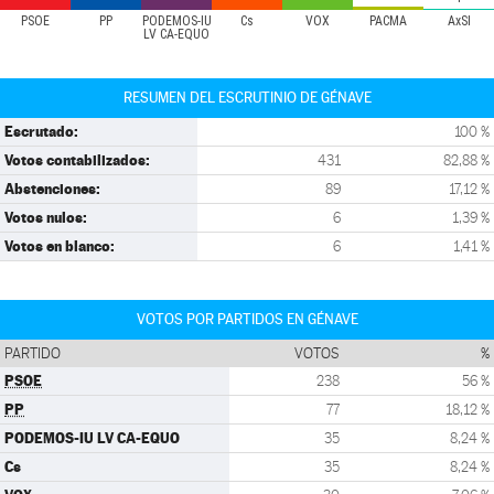
PSOE
PP
PODEMOS-IU
Cs
VOX
PACMA
AxSI
LV CA-EQUO
RESUMEN DEL ESCRUTINIO DE GÉNAVE
Escrutado:
100 %
Votos contabilizados:
431
82,88 %
Abstenciones:
89
17,12 %
Votos nulos:
6
1,39 %
Votos en blanco:
6
1,41 %
VOTOS POR PARTIDOS EN GÉNAVE
PARTIDO
VOTOS
%
PSOE
238
56 %
PP
77
18,12 %
PODEMOS-IU LV CA-EQUO
35
8,24 %
Cs
35
8,24 %