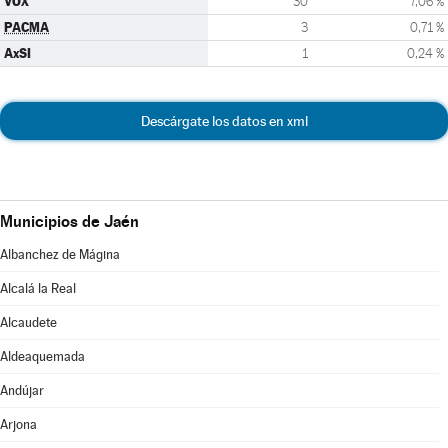
VOX
30
7,06 %
PACMA
3
0,71 %
AxSI
1
0,24 %
Descárgate los datos en xml
Municipios de Jaén
Albanchez de Mágina
Alcalá la Real
Alcaudete
Aldeaquemada
Andújar
Arjona