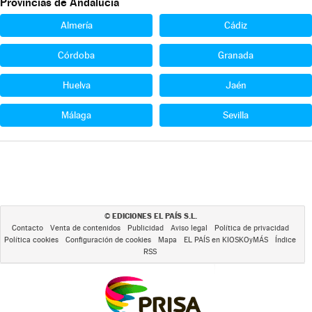
Provincias de Andalucía
Almería
Cádiz
Córdoba
Granada
Huelva
Jaén
Málaga
Sevilla
EDICIONES EL PAÍS S.L.
©
Contacto
Venta de contenidos
Publicidad
Aviso legal
Política de privacidad
Política cookies
Configuración de cookies
Mapa
EL PAÍS en KIOSKOyMÁS
Índice
RSS