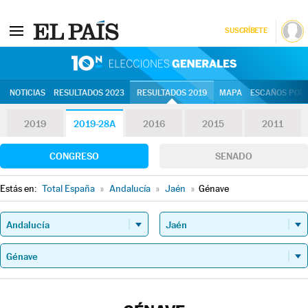
SUSCRÍBETE
10N | Eleccion
NOTICIAS
RESULTADOS 2023
RESULTADOS 2019
MAPA
ESCAÑOS POR 
2019
2019-28A
2016
2015
2011
CONGRESO
SENADO
Estás en:
Total España
»
Andalucía
»
Jaén
»
Génave