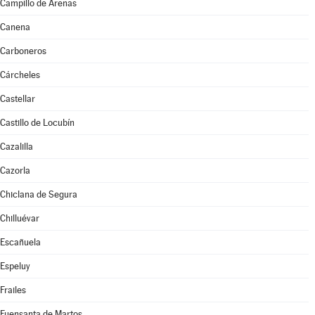
Campillo de Arenas
Canena
Carboneros
Cárcheles
Castellar
Castillo de Locubín
Cazalilla
Cazorla
Chiclana de Segura
Chilluévar
Escañuela
Espeluy
Frailes
Fuensanta de Martos