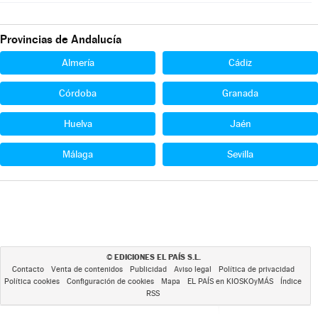
Provincias de Andalucía
Almería
Cádiz
Córdoba
Granada
Huelva
Jaén
Málaga
Sevilla
EDICIONES EL PAÍS S.L.
©
Contacto
Venta de contenidos
Publicidad
Aviso legal
Política de privacidad
Política cookies
Configuración de cookies
Mapa
EL PAÍS en KIOSKOyMÁS
Índice
RSS