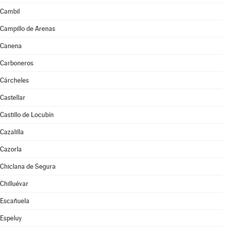
Cambil
Campillo de Arenas
Canena
Carboneros
Cárcheles
Castellar
Castillo de Locubín
Cazalilla
Cazorla
Chiclana de Segura
Chilluévar
Escañuela
Espeluy