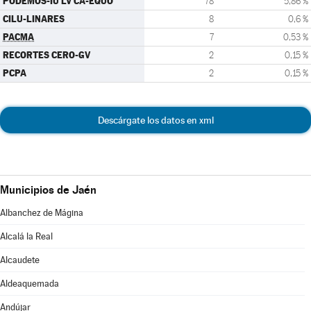
PODEMOS-IU LV CA-EQUO
78
5,86 %
CILU-LINARES
8
0,6 %
PACMA
7
0,53 %
RECORTES CERO-GV
2
0,15 %
PCPA
2
0,15 %
Descárgate los datos en xml
Municipios de Jaén
Albanchez de Mágina
Alcalá la Real
Alcaudete
Aldeaquemada
Andújar