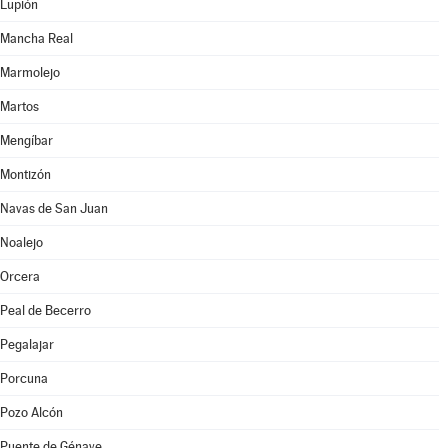
Lupión
Mancha Real
Marmolejo
Martos
Mengíbar
Montizón
Navas de San Juan
Noalejo
Orcera
Peal de Becerro
Pegalajar
Porcuna
Pozo Alcón
Puente de Génave