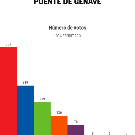
PUENTE DE GÉNAVE
Número de votos
100
%
ESCRUTADO
553
319
219
136
78
8
7
2