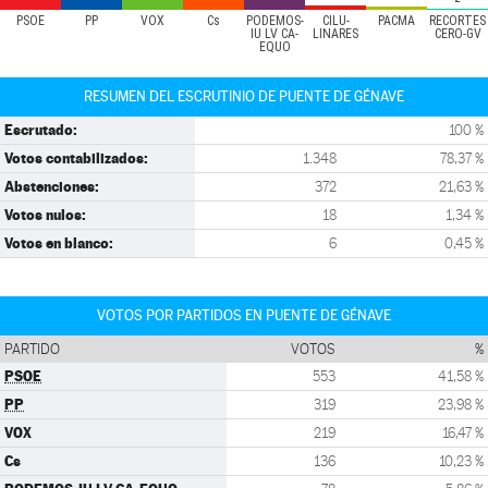
PSOE
PP
VOX
Cs
PODEMOS-
CILU-
PACMA
RECORTES
IU LV CA-
LINARES
CERO-GV
EQUO
RESUMEN DEL ESCRUTINIO DE PUENTE DE GÉNAVE
Escrutado:
100 %
Votos contabilizados:
1.348
78,37 %
Abstenciones:
372
21,63 %
Votos nulos:
18
1,34 %
Votos en blanco:
6
0,45 %
VOTOS POR PARTIDOS EN PUENTE DE GÉNAVE
PARTIDO
VOTOS
%
PSOE
553
41,58 %
PP
319
23,98 %
VOX
219
16,47 %
Cs
136
10,23 %