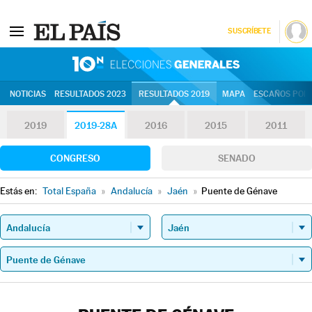
SUSCRÍBETE
10N | Eleccion
NOTICIAS
RESULTADOS 2023
RESULTADOS 2019
MAPA
ESCAÑOS POR 
2019
2019-28A
2016
2015
2011
CONGRESO
SENADO
Estás en:
Total España
»
Andalucía
»
Jaén
»
Puente de Génave