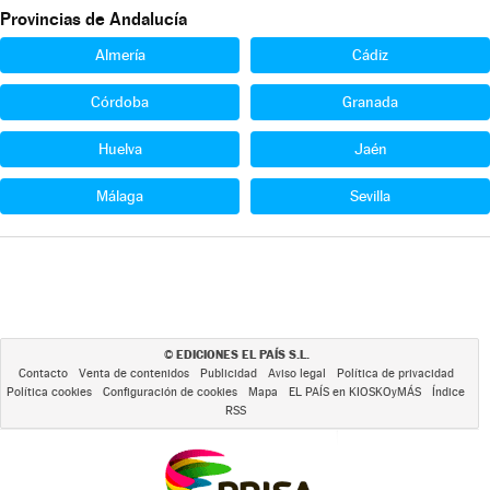
Provincias de Andalucía
Almería
Cádiz
Córdoba
Granada
Huelva
Jaén
Málaga
Sevilla
EDICIONES EL PAÍS S.L.
©
Contacto
Venta de contenidos
Publicidad
Aviso legal
Política de privacidad
Política cookies
Configuración de cookies
Mapa
EL PAÍS en KIOSKOyMÁS
Índice
RSS