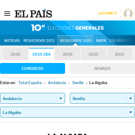
SUSCRÍBETE
10N | Eleccion
NOTICIAS
RESULTADOS 2023
RESULTADOS 2019
MAPA
ESCAÑOS POR 
2019
2019-28A
2016
2015
2011
CONGRESO
SENADO
Estás en:
Total España
»
Andalucía
»
Sevilla
»
La Algaba