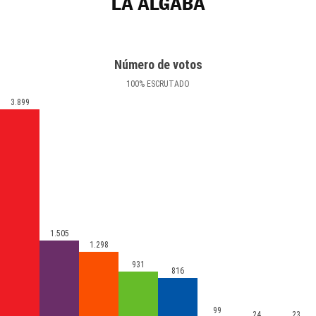
LA ALGABA
Número de votos
100
%
ESCRUTADO
3.899
1.505
1.298
931
816
99
24
23