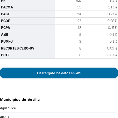
PP
816
9,3 %
PACMA
99
1,13 %
PACT
24
0,27 %
PCOE
23
0,26 %
PCPA
13
0,15 %
AxSI
9
0,1 %
PUM+J
9
0,1 %
RECORTES CERO-GV
8
0,09 %
PCTE
6
0,07 %
Descárgate los datos en xml
Municipios de Sevilla
Aguadulce
Alanís