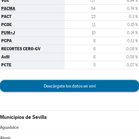
VOX
727
9,94 %
PACMA
54
0,74 %
PACT
22
0,3 %
PCOE
11
0,15 %
PUM+J
10
0,14 %
PCPA
8
0,11 %
RECORTES CERO-GV
6
0,08 %
AxSI
6
0,08 %
PCTE
5
0,07 %
Descárgate los datos en xml
Municipios de Sevilla
Aguadulce
Alanís