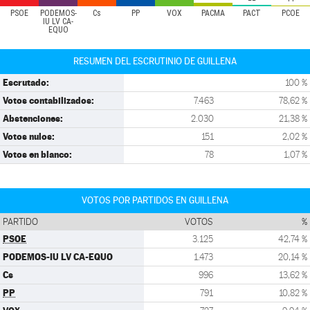
PSOE
PODEMOS-
Cs
PP
VOX
PACMA
PACT
PCOE
IU LV CA-
EQUO
RESUMEN DEL ESCRUTINIO DE GUILLENA
Escrutado:
100 %
Votos contabilizados:
7.463
78,62 %
Abstenciones:
2.030
21,38 %
Votos nulos:
151
2,02 %
Votos en blanco:
78
1,07 %
VOTOS POR PARTIDOS EN GUILLENA
PARTIDO
VOTOS
%
PSOE
3.125
42,74 %
PODEMOS-IU LV CA-EQUO
1.473
20,14 %
Cs
996
13,62 %
PP
791
10,82 %