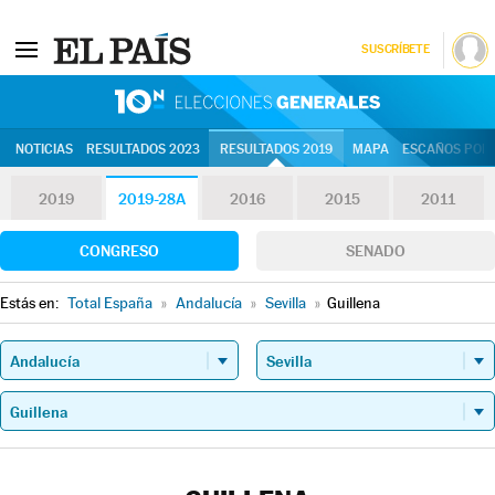
SUSCRÍBETE
10N | Eleccion
NOTICIAS
RESULTADOS 2023
RESULTADOS 2019
MAPA
ESCAÑOS POR 
2019
2019-28A
2016
2015
2011
CONGRESO
SENADO
Estás en:
Total España
»
Andalucía
»
Sevilla
»
Guillena