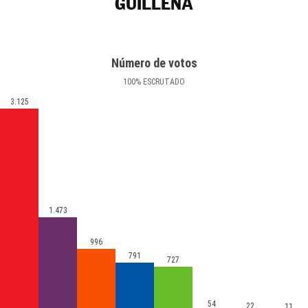
GUILLENA
Número de votos
100
%
ESCRUTADO
3.125
1.473
996
791
727
54
22
11