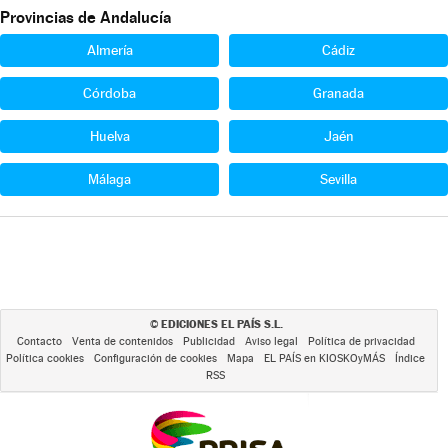
Provincias de Andalucía
Almería
Cádiz
Córdoba
Granada
Huelva
Jaén
Málaga
Sevilla
EDICIONES EL PAÍS S.L.
©
Contacto
Venta de contenidos
Publicidad
Aviso legal
Política de privacidad
Política cookies
Configuración de cookies
Mapa
EL PAÍS en KIOSKOyMÁS
Índice
RSS