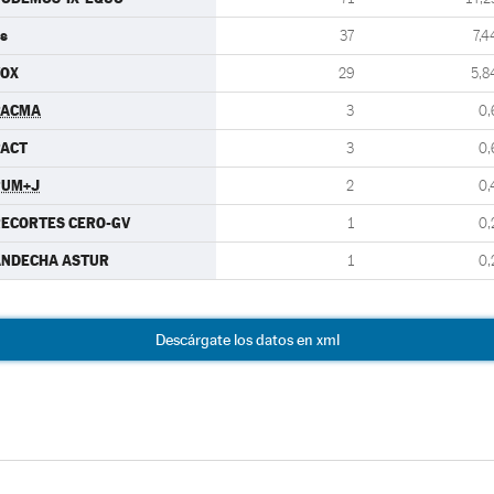
s
37
7,4
VOX
29
5,8
PACMA
3
0,
PACT
3
0,
PUM+J
2
0,
ECORTES CERO-GV
1
0,
ANDECHA ASTUR
1
0,
Descárgate los datos en xml