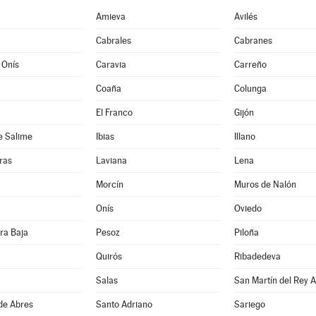
Amieva
Avilés
Cabrales
Cabranes
 Onís
Caravia
Carreño
Coaña
Colunga
El Franco
Gijón
e Salime
Ibias
Illano
ras
Laviana
Lena
Morcín
Muros de Nalón
Onís
Oviedo
ra Baja
Pesoz
Piloña
Quirós
Ribadedeva
Salas
San Martín del Rey A
de Abres
Santo Adriano
Sariego