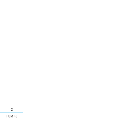
2
PUM+J