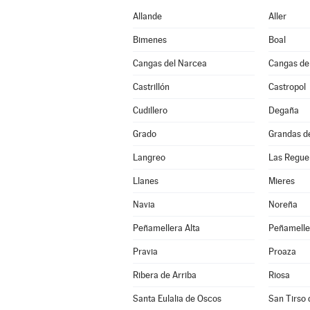
Allande
Aller
Bimenes
Boal
Cangas del Narcea
Cangas de
Castrillón
Castropol
Cudillero
Degaña
Grado
Grandas d
Langreo
Las Regue
Llanes
Mieres
Navia
Noreña
Peñamellera Alta
Peñamelle
Pravia
Proaza
Ribera de Arriba
Riosa
Santa Eulalia de Oscos
San Tirso 