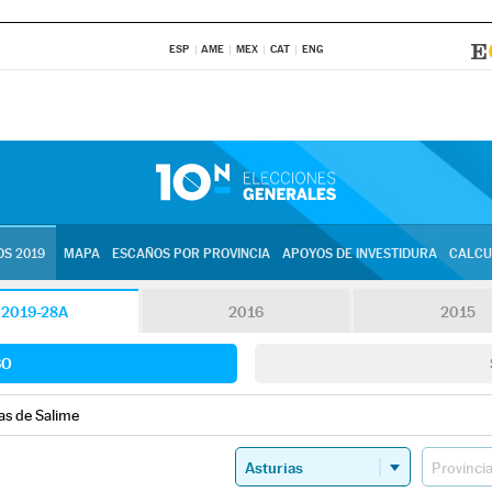
ESP
AME
MEX
CAT
ENG
S 2019
MAPA
ESCAÑOS POR PROVINCIA
APOYOS DE INVESTIDURA
CALCU
2019-28A
2016
2015
SO
as de Salime