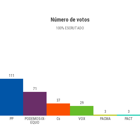
Número de votos
100
%
ESCRUTADO
111
71
37
29
3
3
PP
PODEMOS-IX-
Cs
VOX
PACMA
PACT
EQUO