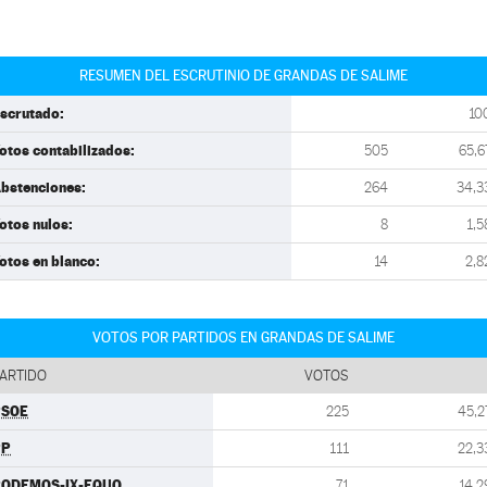
RESUMEN DEL ESCRUTINIO DE GRANDAS DE SALIME
scrutado:
10
otos contabilizados:
505
65,6
bstenciones:
264
34,3
otos nulos:
8
1,5
otos en blanco:
14
2,8
VOTOS POR PARTIDOS EN GRANDAS DE SALIME
ARTIDO
VOTOS
PSOE
225
45,2
PP
111
22,3
ODEMOS-IX-EQUO
71
14,2