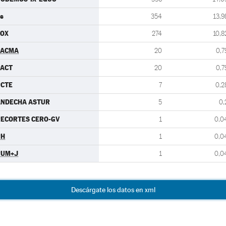
s
354
13,9
VOX
274
10,8
PACMA
20
0,7
PACT
20
0,7
PCTE
7
0,2
ANDECHA ASTUR
5
0,
ECORTES CERO-GV
1
0,0
PH
1
0,0
PUM+J
1
0,0
Descárgate los datos en xml