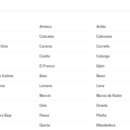
Amieva
Avilés
Cabrales
Cabranes
 Onís
Caravia
Carreño
Coaña
Colunga
El Franco
Gijón
e Salime
Ibias
Illano
ras
Laviana
Lena
Morcín
Muros de Nalón
Onís
Oviedo
ra Baja
Pesoz
Piloña
Quirós
Ribadedeva