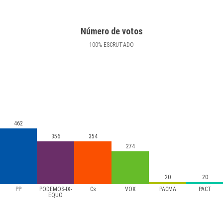
Número de votos
100
%
ESCRUTADO
462
356
354
274
20
20
PP
PODEMOS-IX-
Cs
VOX
PACMA
PACT
EQUO