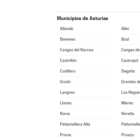
Municipios de Asturias
Allande
Aller
Bimenes
Boal
Cangas del Narcea
Cangas de
Castrillón
Castropol
Cudillero
Degaña
Grado
Grandas d
Langreo
Las Regue
Llanes
Mieres
Navia
Noreña
Peñamellera Alta
Peñamelle
Pravia
Proaza