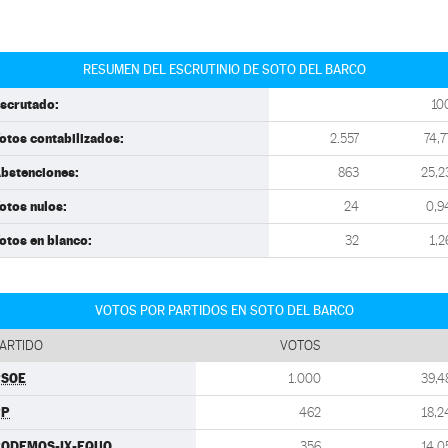
RESUMEN DEL ESCRUTINIO DE SOTO DEL BARCO
scrutado:
10
otos contabilizados:
2.557
74,7
bstenciones:
863
25,2
otos nulos:
24
0,9
otos en blanco:
32
1,2
VOTOS POR PARTIDOS EN SOTO DEL BARCO
ARTIDO
VOTOS
PSOE
1.000
39,4
PP
462
18,2
ODEMOS-IX-EQUO
356
14,0