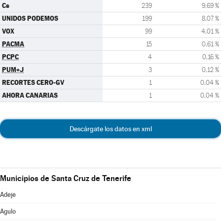
Cs
239
9,69 %
UNIDOS PODEMOS
199
8,07 %
VOX
99
4,01 %
PACMA
15
0,61 %
PCPC
4
0,16 %
PUM+J
3
0,12 %
RECORTES CERO-GV
1
0,04 %
AHORA CANARIAS
1
0,04 %
Descárgate los datos en xml
Municipios de Santa Cruz de Tenerife
Adeje
Agulo