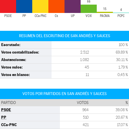
99
15
4
PSOE
PP
CCa-PNC
Cs
UP
VOX
PACMA
PCPC
RESUMEN DEL ESCRUTINIO DE SAN ANDRÉS Y SAUCES
Escrutado:
100 %
Votos contabilizados:
2.512
69,89 %
Abstenciones:
1.082
30,11 %
Votos nulos:
45
1,79 %
Votos en blanco:
11
0,45 %
VOTOS POR PARTIDOS EN SAN ANDRÉS Y SAUCES
PARTIDO
VOTOS
%
PSOE
964
39,08 %
PP
510
20,67 %
CCa-PNC
421
17,07 %