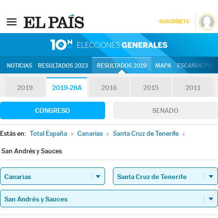
SUSCRÍBETE
10N | Eleccion
NOTICIAS
RESULTADOS 2023
RESULTADOS 2019
MAPA
ESCAÑOS POR 
2019
2019-28A
2016
2015
2011
CONGRESO
SENADO
Estás en:
Total España
»
Canarias
»
Santa Cruz de Tenerife
»
San Andrés y Sauces