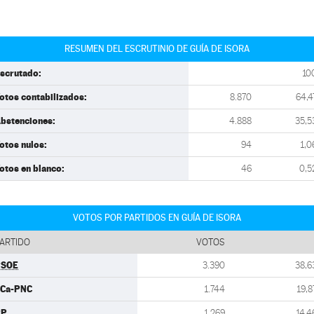
RESUMEN DEL ESCRUTINIO DE GUÍA DE ISORA
scrutado:
10
otos contabilizados:
8.870
64,4
bstenciones:
4.888
35,5
otos nulos:
94
1,0
otos en blanco:
46
0,5
VOTOS POR PARTIDOS EN GUÍA DE ISORA
ARTIDO
VOTOS
PSOE
3.390
38,6
Ca-PNC
1.744
19,8
PP
1.269
14,4