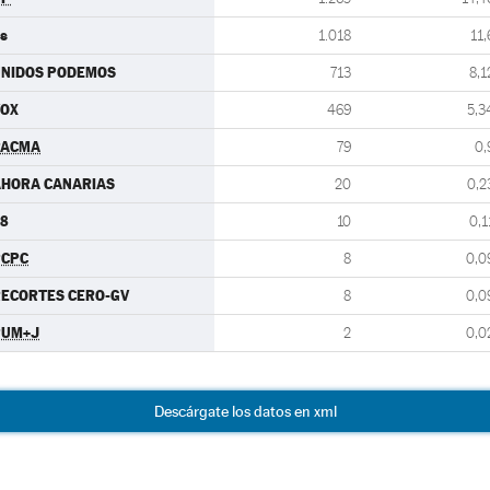
s
1.018
11,
UNIDOS PODEMOS
713
8,1
VOX
469
5,3
PACMA
79
0,
AHORA CANARIAS
20
0,2
8
10
0,1
PCPC
8
0,0
ECORTES CERO-GV
8
0,0
PUM+J
2
0,0
Descárgate los datos en xml