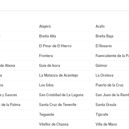
Alajeró
Arafo
o
Breña Alta
Breña Baja
El Pinar de El Hierro
El Rosario
Frontera
Fuencaliente de la 
 de Abona
Guía de Isora
Güímar
ha
La Matanza de Acentejo
La Orotava
os
Los Silos
Puerto de la Cruz
s y Sauces
San Cristóbal de La Laguna
San Juan de la Ram
 de la Palma
Santa Cruz de Tenerife
Santa Úrsula
Tegueste
Tijarafe
Vilaflor de Chasna
Villa de Mazo