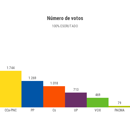
Número de votos
100
%
ESCRUTADO
1.744
1.269
1.018
713
469
79
CCa-PNC
PP
Cs
UP
VOX
PACMA