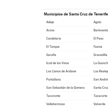
Municipios de Santa Cruz de Tenerife
Adeje
Agulo
Arona
Barlovent
Candelaria
El Paso
El Tanque
Fasnia
Garafía
Granadilla
Icod de los Vinos
La Guanc
Los Llanos de Aridane
Los Realej
Puntallana
San André
San Sebastián de la Gomera
Santa Cruz
Tacoronte
Tazacorte
Vallehermoso
Valverde