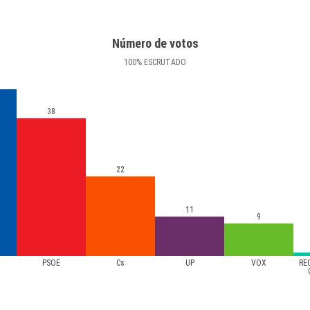
Número de votos
100
%
ESCRUTADO
38
22
11
9
PSOE
Cs
UP
VOX
RE