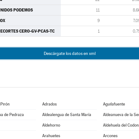
UNIDOS PODEMOS
11
8,6
VOX
9
7,0
ECORTES CERO-GV-PCAS-TC
1
0,7
Descárgate los datos en xml
 Pirón
Adrados
Aguilafuente
ua de Pedraza
Aldealengua de Santa María
Aldeanueva de la Se
Aldehorno
Aldehuela del Codon
Arahuetes
Arcones