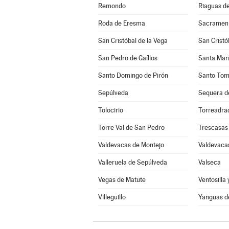
Remondo
Riaguas d
Roda de Eresma
Sacramen
San Cristóbal de la Vega
San Cristó
San Pedro de Gaíllos
Santa Marí
Santo Domingo de Pirón
Santo Tom
Sepúlveda
Sequera d
Tolocirio
Torreadra
Torre Val de San Pedro
Trescasas
Valdevacas de Montejo
Valdevacas
Valleruela de Sepúlveda
Valseca
Vegas de Matute
Ventosilla 
Villeguillo
Yanguas d