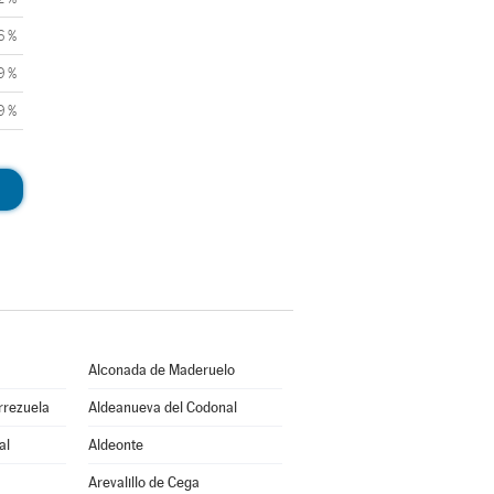
6 %
9 %
9 %
Alconada de Maderuelo
rrezuela
Aldeanueva del Codonal
al
Aldeonte
Arevalillo de Cega