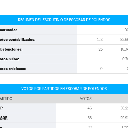
RESUMEN DEL ESCRUTINIO DE ESCOBAR DE POLENDOS
scrutado:
10
otos contabilizados:
128
83,6
bstenciones:
25
16,3
otos nulos:
1
0,7
otos en blanco:
0
VOTOS POR PARTIDOS EN ESCOBAR DE POLENDOS
ARTIDO
VOTOS
PP
46
36,2
PSOE
38
29,9
s
22
17,3