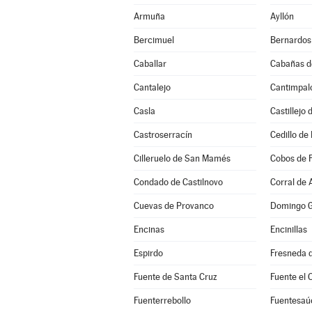
Armuña
Ayllón
Bercimuel
Bernardos
Caballar
Cabañas d
Cantalejo
Cantimpal
Casla
Castillejo
Castroserracín
Cedillo de 
Cilleruelo de San Mamés
Cobos de 
Condado de Castilnovo
Corral de 
Cuevas de Provanco
Domingo G
Encinas
Encinillas
Espirdo
Fresneda d
Fuente de Santa Cruz
Fuente el 
Fuenterrebollo
Fuentesaú