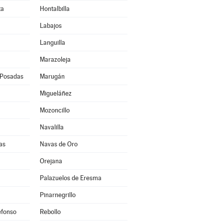
ta
Hontalbilla
Labajos
Languilla
Marazoleja
 Posadas
Marugán
Migueláñez
Mozoncillo
Navalilla
as
Navas de Oro
Orejana
Palazuelos de Eresma
Pinarnegrillo
efonso
Rebollo