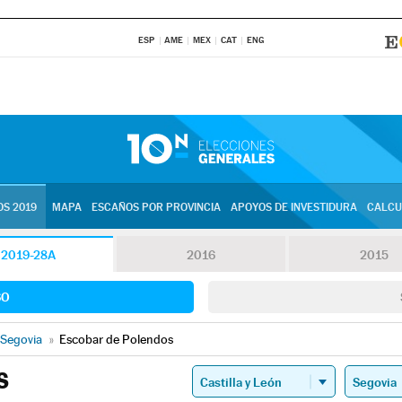
ESP
AME
MEX
CAT
ENG
S 2019
MAPA
ESCAÑOS POR PROVINCIA
APOYOS DE INVESTIDURA
CALCU
2019-28A
2016
2015
SO
Segovia
»
Escobar de Polendos
S