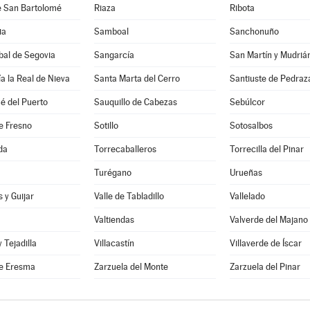
e San Bartolomé
Riaza
Ribota
ia
Samboal
Sanchonuño
bal de Segovia
Sangarcía
San Martín y Mudriá
a la Real de Nieva
Santa Marta del Cerro
Santiuste de Pedraz
é del Puerto
Sauquillo de Cabezas
Sebúlcor
e Fresno
Sotillo
Sotosalbos
da
Torrecaballeros
Torrecilla del Pinar
Turégano
Urueñas
 y Guijar
Valle de Tabladillo
Vallelado
Valtiendas
Valverde del Majano
y Tejadilla
Villacastín
Villaverde de Íscar
e Eresma
Zarzuela del Monte
Zarzuela del Pinar