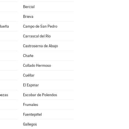
Bercial
Brieva
idueña
Campo de San Pedro
Carrascal del Río
Castroserna de Abajo
Chañe
Collado Hermoso
Cuéllar
El Espinar
bezas
Escobar de Polendos
Frumales
Fuentepiñel
Gallegos