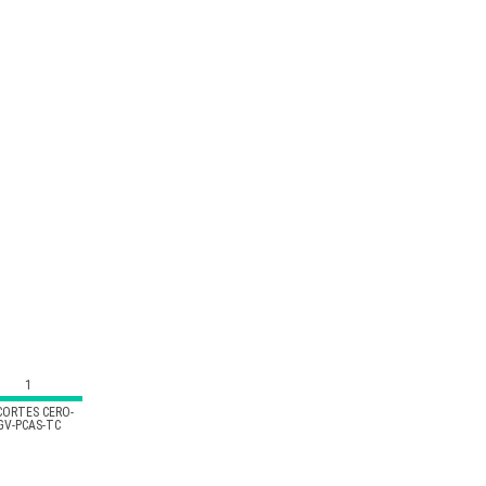
1
CORTES CERO-
GV-PCAS-TC