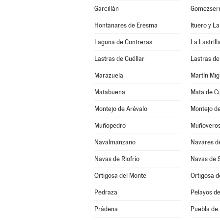
Garcillán
Gomezserr
Hontanares de Eresma
Ituero y L
Laguna de Contreras
La Lastrill
Lastras de Cuéllar
Lastras de
Marazuela
Martín Mig
Matabuena
Mata de Cu
Montejo de Arévalo
Muñopedro
Muñovero
Navalmanzano
Navares d
Navas de Riofrío
Navas de 
Ortigosa del Monte
Ortigosa d
Pedraza
Pelayos de
Prádena
Puebla de