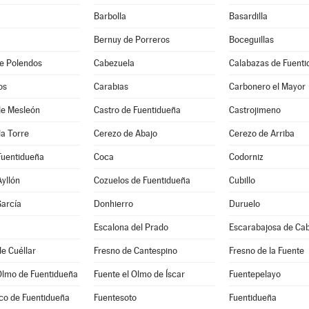
Barbolla
Basardilla
Bernuy de Porreros
Boceguillas
e Polendos
Cabezuela
Calabazas de Fuent
os
Carabias
Carbonero el Mayor
 de Mesleón
Castro de Fuentidueña
Castrojimeno
la Torre
Cerezo de Abajo
Cerezo de Arriba
Fuentidueña
Coca
Codorniz
Ayllón
Cozuelos de Fuentidueña
Cubillo
arcía
Donhierro
Duruelo
Escalona del Prado
Escarabajosa de Ca
e Cuéllar
Fresno de Cantespino
Fresno de la Fuente
Olmo de Fuentidueña
Fuente el Olmo de Íscar
Fuentepelayo
co de Fuentidueña
Fuentesoto
Fuentidueña