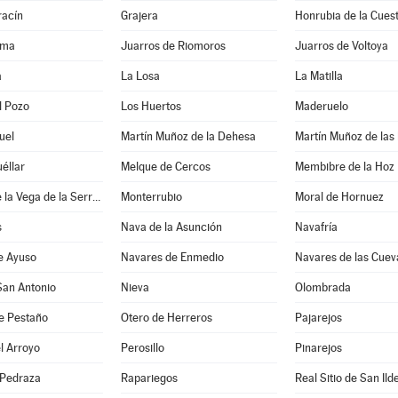
acín
Grajera
Honrubia de la Cues
ama
Juarros de Riomoros
Juarros de Voltoya
a
La Losa
La Matilla
l Pozo
Los Huertos
Maderuelo
uel
Martín Muñoz de la Dehesa
Martín Muñoz de las
éllar
Melque de Cercos
Membibre de la Hoz
Montejo de la Vega de la Serrezuela
Monterrubio
Moral de Hornuez
s
Nava de la Asunción
Navafría
e Ayuso
Navares de Enmedio
Navares de las Cuev
San Antonio
Nieva
Olombrada
e Pestaño
Otero de Herreros
Pajarejos
l Arroyo
Perosillo
Pinarejos
 Pedraza
Rapariegos
Real Sitio de San Ild