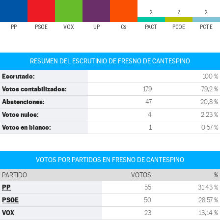
2
2
2
PP
PSOE
VOX
UP
Cs
PACT
PCOE
PCTE
RESUMEN DEL ESCRUTINIO DE FRESNO DE CANTESPINO
Escrutado:
100 %
Votos contabilizados:
179
79,2 %
Abstenciones:
47
20,8 %
Votos nulos:
4
2,23 %
Votos en blanco:
1
0,57 %
VOTOS POR PARTIDOS EN FRESNO DE CANTESPINO
PARTIDO
VOTOS
%
PP
55
31,43 %
PSOE
50
28,57 %
VOX
23
13,14 %