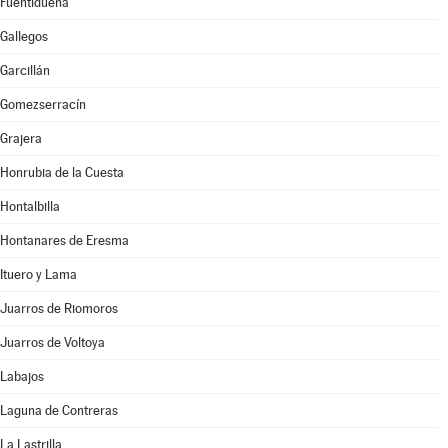
Fuentidueña
Gallegos
Garcillán
Gomezserracín
Grajera
Honrubia de la Cuesta
Hontalbilla
Hontanares de Eresma
Ituero y Lama
Juarros de Riomoros
Juarros de Voltoya
Labajos
Laguna de Contreras
La Lastrilla