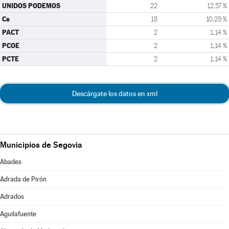
UNIDOS PODEMOS
22
12,57 %
Cs
18
10,29 %
PACT
2
1,14 %
PCOE
2
1,14 %
PCTE
2
1,14 %
Descárgate los datos en xml
Municipios de Segovia
Abades
Adrada de Pirón
Adrados
Aguilafuente