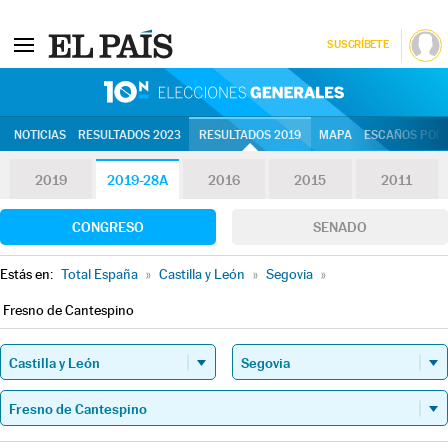
SUSCRÍBETE
10N | Eleccion
NOTICIAS
RESULTADOS 2023
RESULTADOS 2019
MAPA
ESCAÑOS POR 
2019
2019-28A
2016
2015
2011
CONGRESO
SENADO
Estás en:
Total España
»
Castilla y León
»
Segovia
»
Fresno de Cantespino