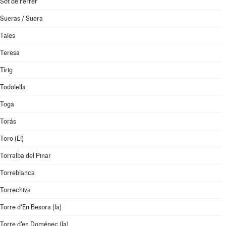
Sot de Ferrer
Sueras / Suera
Tales
Teresa
Tírig
Todolella
Toga
Torás
Toro (El)
Torralba del Pinar
Torreblanca
Torrechiva
Torre d'En Besora (la)
Torre d'en Doménec (la)