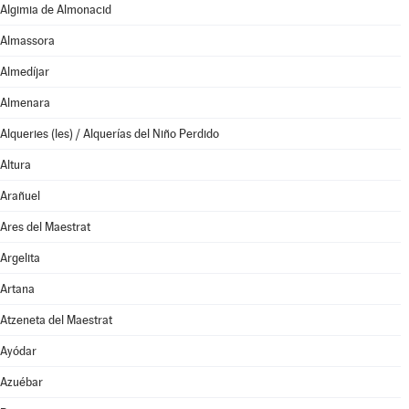
Algimia de Almonacid
Almassora
Almedíjar
Almenara
Alqueries (les) / Alquerías del Niño Perdido
Altura
Arañuel
Ares del Maestrat
Argelita
Artana
Atzeneta del Maestrat
Ayódar
Azuébar