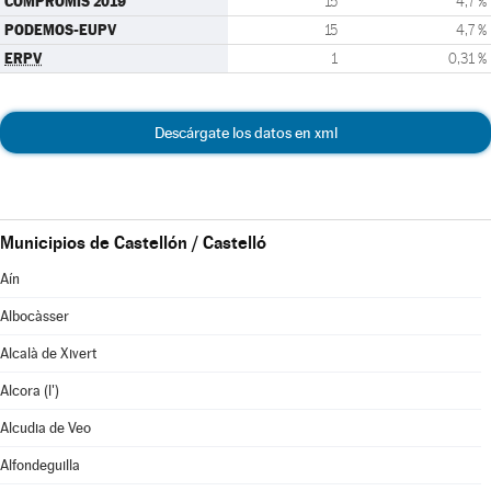
COMPROMÍS 2019
15
4,7 %
PODEMOS-EUPV
15
4,7 %
ERPV
1
0,31 %
Descárgate los datos en xml
Municipios de Castellón / Castelló
Aín
Albocàsser
Alcalà de Xivert
Alcora (l')
Alcudia de Veo
Alfondeguilla