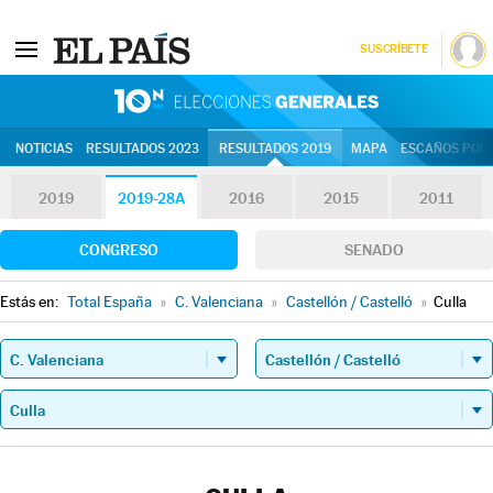
SUSCRÍBETE
10N | Eleccion
NOTICIAS
RESULTADOS 2023
RESULTADOS 2019
MAPA
ESCAÑOS POR 
2019
2019-28A
2016
2015
2011
CONGRESO
SENADO
Estás en:
Total España
»
C. Valenciana
»
Castellón / Castelló
»
Culla