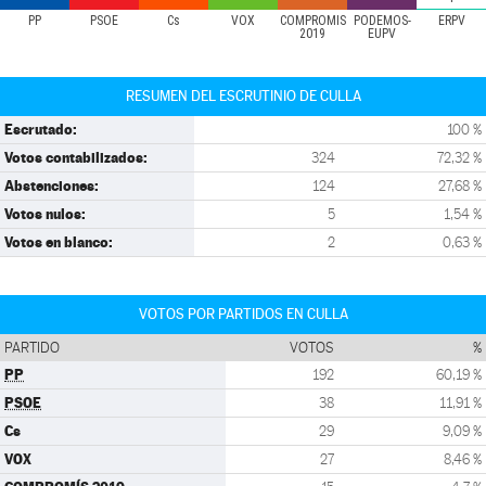
PP
PSOE
Cs
VOX
COMPROMÍS
PODEMOS-
ERPV
2019
EUPV
RESUMEN DEL ESCRUTINIO DE CULLA
Escrutado:
100 %
Votos contabilizados:
324
72,32 %
Abstenciones:
124
27,68 %
Votos nulos:
5
1,54 %
Votos en blanco:
2
0,63 %
VOTOS POR PARTIDOS EN CULLA
PARTIDO
VOTOS
%
PP
192
60,19 %
PSOE
38
11,91 %
Cs
29
9,09 %
VOX
27
8,46 %