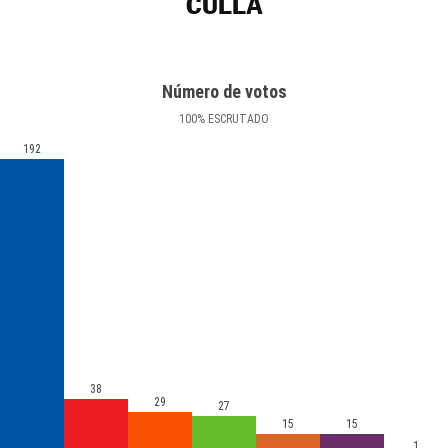
CULLA
Número de votos
100
%
ESCRUTADO
192
38
29
27
15
15
1