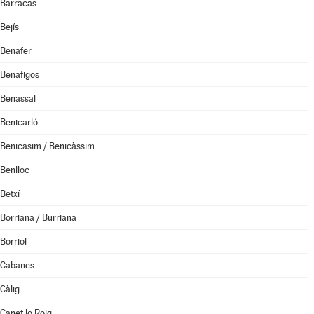
Barracas
Bejís
Benafer
Benafigos
Benassal
Benicarló
Benicasim / Benicàssim
Benlloc
Betxí
Borriana / Burriana
Borriol
Cabanes
Càlig
Canet lo Roig