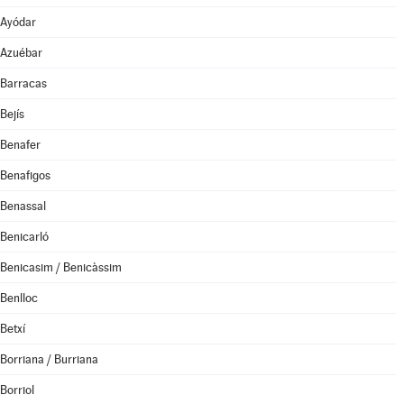
Ayódar
Azuébar
Barracas
Bejís
Benafer
Benafigos
Benassal
Benicarló
Benicasim / Benicàssim
Benlloc
Betxí
Borriana / Burriana
Borriol