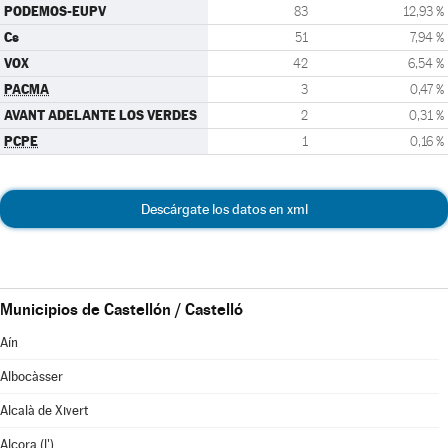
PODEMOS-EUPV
83
12,93 %
Cs
51
7,94 %
VOX
42
6,54 %
PACMA
3
0,47 %
AVANT ADELANTE LOS VERDES
2
0,31 %
PCPE
1
0,16 %
Descárgate los datos en xml
Municipios de Castellón / Castelló
Aín
Albocàsser
Alcalà de Xivert
Alcora (l')