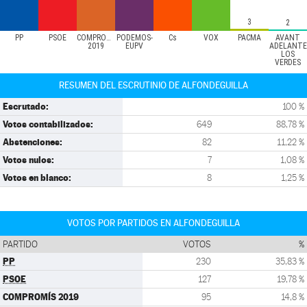
3
2
PP
PSOE
COMPROMÍS
PODEMOS-
Cs
VOX
PACMA
AVANT
2019
EUPV
ADELANTE
LOS
VERDES
RESUMEN DEL ESCRUTINIO DE ALFONDEGUILLA
Escrutado:
100 %
Votos contabilizados:
649
88,78 %
Abstenciones:
82
11,22 %
Votos nulos:
7
1,08 %
Votos en blanco:
8
1,25 %
VOTOS POR PARTIDOS EN ALFONDEGUILLA
PARTIDO
VOTOS
%
PP
230
35,83 %
PSOE
127
19,78 %
COMPROMÍS 2019
95
14,8 %