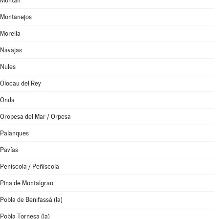
Montán
Montanejos
Morella
Navajas
Nules
Olocau del Rey
Onda
Oropesa del Mar / Orpesa
Palanques
Pavías
Peníscola / Peñíscola
Pina de Montalgrao
Pobla de Benifassà (la)
Pobla Tornesa (la)