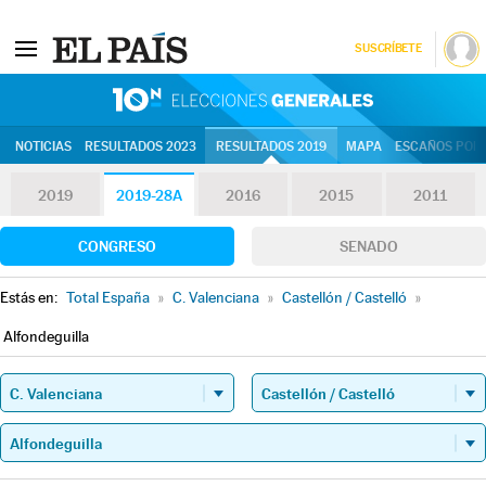
SUSCRÍBETE
10N | Eleccion
NOTICIAS
RESULTADOS 2023
RESULTADOS 2019
MAPA
ESCAÑOS POR 
2019
2019-28A
2016
2015
2011
CONGRESO
SENADO
Estás en:
Total España
»
C. Valenciana
»
Castellón / Castelló
»
Alfondeguilla