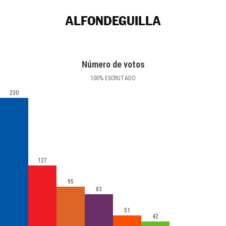
ALFONDEGUILLA
Número de votos
100
%
ESCRUTADO
230
127
95
83
51
42