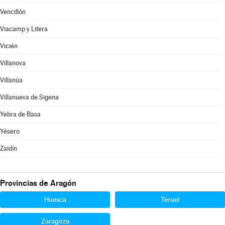
Vencillón
Viacamp y Litera
Vicién
Villanova
Villanúa
Villanueva de Sigena
Yebra de Basa
Yésero
Zaidín
Provincias de Aragón
Huesca
Teruel
Zaragoza