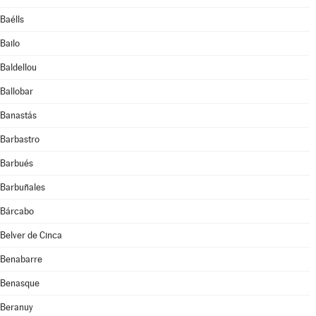
Baélls
Bailo
Baldellou
Ballobar
Banastás
Barbastro
Barbués
Barbuñales
Bárcabo
Belver de Cinca
Benabarre
Benasque
Beranuy