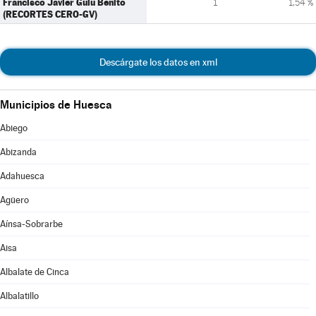
Francisco Javier Guiu Benito
1
1,54 %
(RECORTES CERO-GV)
Descárgate los datos en xml
Municipios de Huesca
Abiego
Abizanda
Adahuesca
Agüero
Aínsa-Sobrarbe
Aisa
Albalate de Cinca
Albalatillo