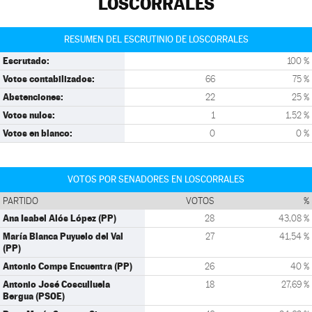
LOSCORRALES
RESUMEN DEL ESCRUTINIO DE LOSCORRALES
Escrutado:
100 %
Votos contabilizados:
66
75 %
Abstenciones:
22
25 %
Votos nulos:
1
1,52 %
Votos en blanco:
0
0 %
VOTOS POR SENADORES EN LOSCORRALES
PARTIDO
VOTOS
%
Ana Isabel Alós López (PP)
28
43,08 %
María Blanca Puyuelo del Val
27
41,54 %
(PP)
Antonio Comps Encuentra (PP)
26
40 %
Antonio José Cosculluela
18
27,69 %
Bergua (PSOE)