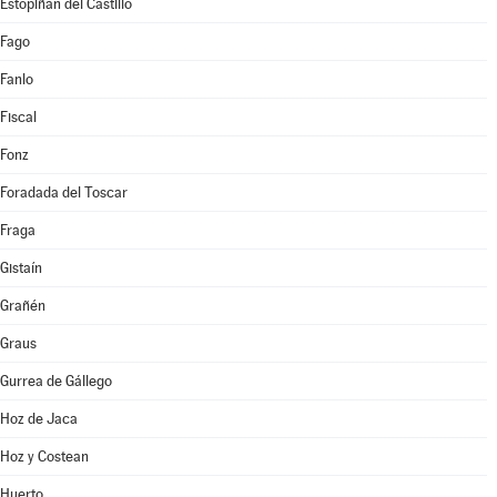
Estopiñán del Castillo
Fago
Fanlo
Fiscal
Fonz
Foradada del Toscar
Fraga
Gistaín
Grañén
Graus
Gurrea de Gállego
Hoz de Jaca
Hoz y Costean
Huerto