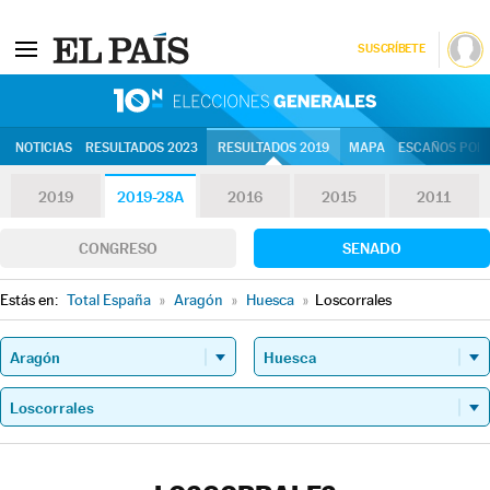
SUSCRÍBETE
10N | Eleccion
NOTICIAS
RESULTADOS 2023
RESULTADOS 2019
MAPA
ESCAÑOS POR 
2019
2019-28A
2016
2015
2011
CONGRESO
SENADO
Estás en:
Total España
»
Aragón
»
Huesca
»
Loscorrales