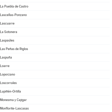
La Puebla de Castro
Lascellas-Ponzano
Lascuarre
La Sotonera
Laspaúles
Las Peñas de Riglos
Laspuña
Loarre
Loporzano
Loscorrales
Lupiñén-Ortilla
Monesma y Cajigar
Monflorite-Lascasas