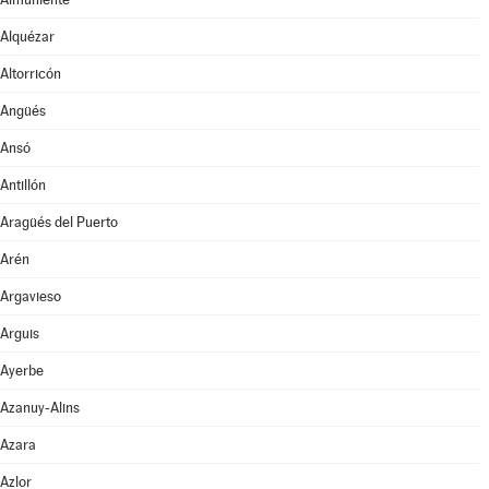
Alquézar
Altorricón
Angüés
Ansó
Antillón
Aragüés del Puerto
Arén
Argavieso
Arguis
Ayerbe
Azanuy-Alins
Azara
Azlor