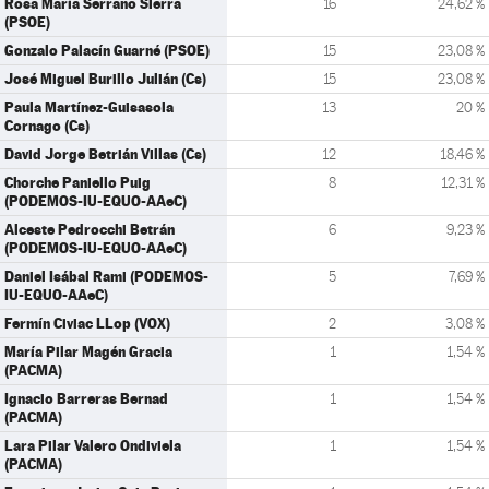
Rosa María Serrano Sierra
16
24,62 %
(PSOE)
Gonzalo Palacín Guarné (PSOE)
15
23,08 %
José Miguel Burillo Julián (Cs)
15
23,08 %
Paula Martínez-Guisasola
13
20 %
Cornago (Cs)
David Jorge Betrián Villas (Cs)
12
18,46 %
Chorche Paniello Puig
8
12,31 %
(PODEMOS-IU-EQUO-AAeC)
Alceste Pedrocchi Betrán
6
9,23 %
(PODEMOS-IU-EQUO-AAeC)
Daniel Isábal Rami (PODEMOS-
5
7,69 %
IU-EQUO-AAeC)
Fermín Civiac LLop (VOX)
2
3,08 %
María Pilar Magén Gracia
1
1,54 %
(PACMA)
Ignacio Barreras Bernad
1
1,54 %
(PACMA)
Lara Pilar Valero Ondiviela
1
1,54 %
(PACMA)