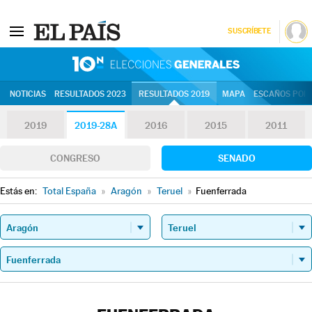
SUSCRÍBETE
10N | Eleccion
NOTICIAS
RESULTADOS 2023
RESULTADOS 2019
MAPA
ESCAÑOS POR 
2019
2019-28A
2016
2015
2011
CONGRESO
SENADO
Estás en:
Total España
»
Aragón
»
Teruel
»
Fuenferrada