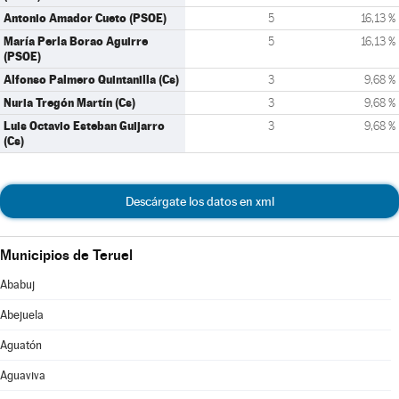
Antonio Amador Cueto (PSOE)
5
16,13 %
María Perla Borao Aguirre
5
16,13 %
(PSOE)
Alfonso Palmero Quintanilla (Cs)
3
9,68 %
Nuria Tregón Martín (Cs)
3
9,68 %
Luis Octavio Esteban Guijarro
3
9,68 %
(Cs)
Descárgate los datos en xml
Municipios de Teruel
Ababuj
Abejuela
Aguatón
Aguaviva