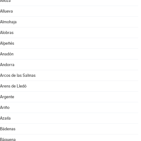
Alloza
Allueva
Almohaja
Alobras
Alpeñés
Anadón
Andorra
Arcos de las Salinas
Arens de Lledó
Argente
Ariño
Azaila
Bádenas
Báguena