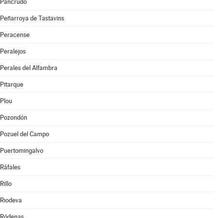
Pancrudo
Peñarroya de Tastavins
Peracense
Peralejos
Perales del Alfambra
Pitarque
Plou
Pozondón
Pozuel del Campo
Puertomingalvo
Ráfales
Rillo
Riodeva
Ródenas