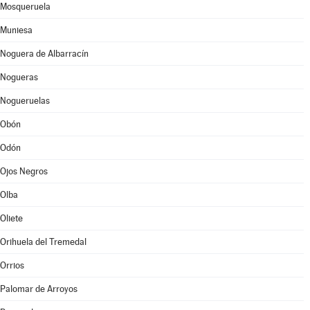
Mosqueruela
Muniesa
Noguera de Albarracín
Nogueras
Nogueruelas
Obón
Odón
Ojos Negros
Olba
Oliete
Orihuela del Tremedal
Orrios
Palomar de Arroyos