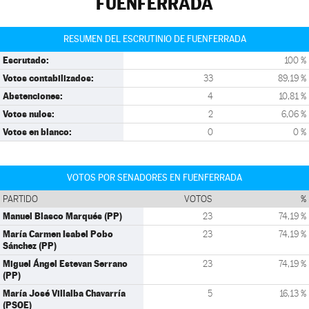
FUENFERRADA
RESUMEN DEL ESCRUTINIO DE FUENFERRADA
Escrutado:
100 %
Votos contabilizados:
33
89,19 %
Abstenciones:
4
10,81 %
Votos nulos:
2
6,06 %
Votos en blanco:
0
0 %
VOTOS POR SENADORES EN FUENFERRADA
PARTIDO
VOTOS
%
Manuel Blasco Marqués (PP)
23
74,19 %
María Carmen Isabel Pobo
23
74,19 %
Sánchez (PP)
Miguel Ángel Estevan Serrano
23
74,19 %
(PP)
María José Villalba Chavarría
5
16,13 %
(PSOE)