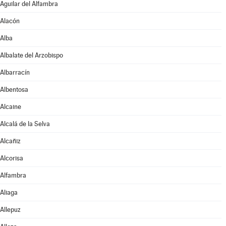
Aguilar del Alfambra
Alacón
Alba
Albalate del Arzobispo
Albarracín
Albentosa
Alcaine
Alcalá de la Selva
Alcañiz
Alcorisa
Alfambra
Aliaga
Allepuz