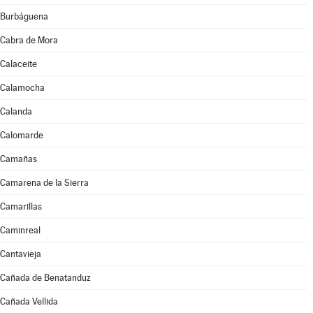
Burbáguena
Cabra de Mora
Calaceite
Calamocha
Calanda
Calomarde
Camañas
Camarena de la Sierra
Camarillas
Caminreal
Cantavieja
Cañada de Benatanduz
Cañada Vellida