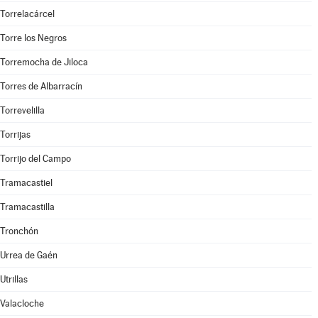
Torrelacárcel
Torre los Negros
Torremocha de Jiloca
Torres de Albarracín
Torrevelilla
Torrijas
Torrijo del Campo
Tramacastiel
Tramacastilla
Tronchón
Urrea de Gaén
Utrillas
Valacloche