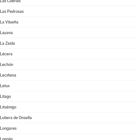
Las Cuerlas
Las Pedrosas
La Vilueña
Layana
La Zaida
Lécera
Lechón
Leciñena
Letux
Litago
Lituénigo
Lobera de Onsella
Longares
Longás