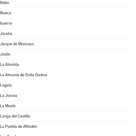
Ibdes
Illueca
Isuerre
Jaraba
Jarque de Moncayo
Jaulín
La Almolda
La Almunia de Doña Godina
Lagata
La Joyosa
La Muela
Langa del Castillo
La Puebla de Alfindén