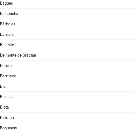
Bagüés
Balconchán
Bárboles
Bardallur
Belchite
Belmonte de Gracián
Berdejo
Berrueco
Biel
Bijuesca
Biota
Bisimbre
Boquiñeni