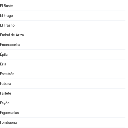
El Buste
El Frago
El Frasno
Embid de Ariza
Encinacorba
Épila
Erla
Escatrón
Fabara
Farlete
Fayón
Figueruelas
Fombuena