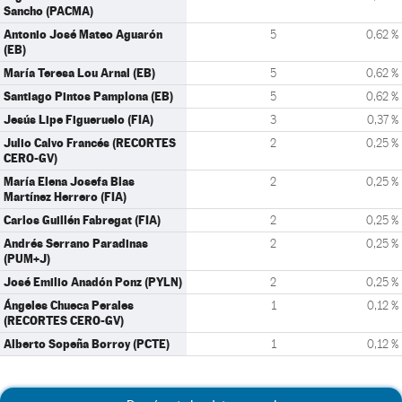
Sancho (PACMA)
Antonio José Mateo Aguarón
5
0,62 %
(EB)
María Teresa Lou Arnal (EB)
5
0,62 %
Santiago Pintos Pamplona (EB)
5
0,62 %
Jesús Lipe Figueruelo (FIA)
3
0,37 %
Julio Calvo Francés (RECORTES
2
0,25 %
CERO-GV)
María Elena Josefa Blas
2
0,25 %
Martínez Herrero (FIA)
Carlos Guillén Fabregat (FIA)
2
0,25 %
Andrés Serrano Paradinas
2
0,25 %
(PUM+J)
José Emilio Anadón Ponz (PYLN)
2
0,25 %
Ángeles Chueca Perales
1
0,12 %
(RECORTES CERO-GV)
Alberto Sopeña Borroy (PCTE)
1
0,12 %