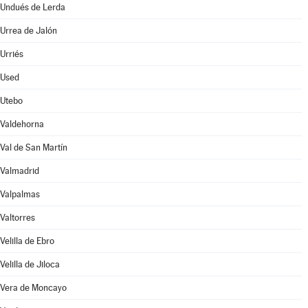
Undués de Lerda
Urrea de Jalón
Urriés
Used
Utebo
Valdehorna
Val de San Martín
Valmadrid
Valpalmas
Valtorres
Velilla de Ebro
Velilla de Jiloca
Vera de Moncayo