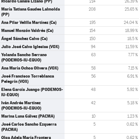
Ricardo Canals Lizano (PP)
214
26,39 %
María Tatiana Gaudes Lalmolda
208
25,65 %
(PP)
Ana Pilar Velilla Martínez (Cs)
195
24,04 %
Manuel Monzón Valdrés (Cs)
154
18,99 %
Ángel Sánchez Calvo (Cs)
150
18,5 %
Julio José Calvo Iglesias (VOX)
94
11,59 %
Yolanda Sancho Serrano
63
7,77 %
(PODEMOS-IU-EQUO)
Ana María Ochoa Olivera (VOX)
58
7,15 %
José Francisco Torreblanca
56
6,91 %
Pelegrín (VOX)
Elena García Juango (PODEMOS-
48
5,92 %
IU-EQUO)
Iván Andrés Martínez
42
5,18 %
(PODEMOS-IU-EQUO)
Marina Luna Gálvez (PACMA)
10
1,23 %
José Carlos Sancho Ezquerra
5
0,62 %
(PACMA)
Olga Adela María Frontera
5
0,62 %