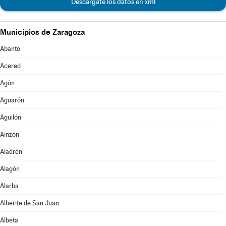
Descárgate los datos en xml
Municipios de Zaragoza
Abanto
Acered
Agón
Aguarón
Aguilón
Ainzón
Aladrén
Alagón
Alarba
Alberite de San Juan
Albeta