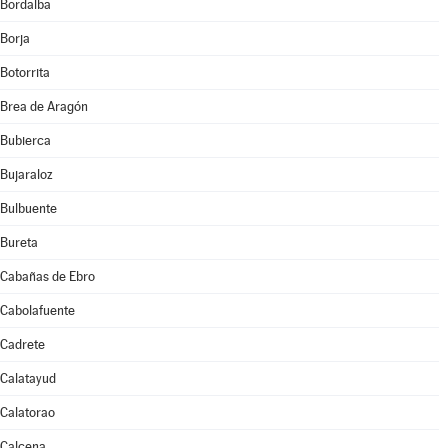
Bordalba
Borja
Botorrita
Brea de Aragón
Bubierca
Bujaraloz
Bulbuente
Bureta
Cabañas de Ebro
Cabolafuente
Cadrete
Calatayud
Calatorao
Calcena