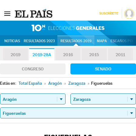
SUSCRÍBETE
10N | Eleccion
NOTICIAS
RESULTADOS 2023
RESULTADOS 2019
MAPA
ESCAÑOS POR 
2019
2019-28A
2016
2015
2011
CONGRESO
SENADO
Estás en:
Total España
»
Aragón
»
Zaragoza
»
Figueruelas