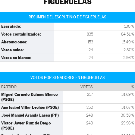
FIGUERUELAS
RESUMEN DEL ESCRUTINIO DE FIGUERUELAS
Escrutado:
100 %
Votos contabilizados:
835
84,51 %
Abstenciones:
153
15,49 %
Votos nulos:
24
2,87 %
Votos en blanco:
24
2,96 %
VOTOS POR SENADORES EN FIGUERUELAS
PARTIDO
VOTOS
%
Miguel Carmelo Dalmau Blanco
257
31,69 %
(PSOE)
Ana Isabel Villar Lechón (PSOE)
252
31,07 %
José Manuel Aranda Lassa (PP)
248
30,58 %
Víctor Javier Ruiz de Diego
243
29,96 %
(PSOE)