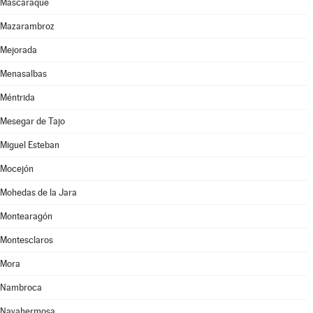
Mascaraque
Mazarambroz
Mejorada
Menasalbas
Méntrida
Mesegar de Tajo
Miguel Esteban
Mocejón
Mohedas de la Jara
Montearagón
Montesclaros
Mora
Nambroca
Navahermosa