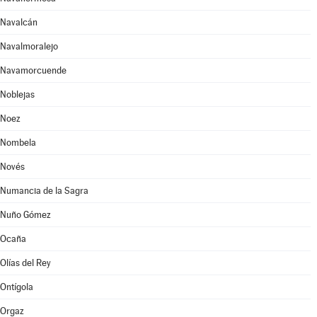
Navalcán
Navalmoralejo
Navamorcuende
Noblejas
Noez
Nombela
Novés
Numancia de la Sagra
Nuño Gómez
Ocaña
Olías del Rey
Ontígola
Orgaz