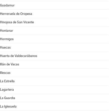
Guadamur
Herreruela de Oropesa
Hinojosa de San Vicente
Hontanar
Hormigos
Huecas
Huerta de Valdecarábanos
Illán de Vacas
Illescas
La Estrella
Lagartera
La Guardia
La Iglesuela