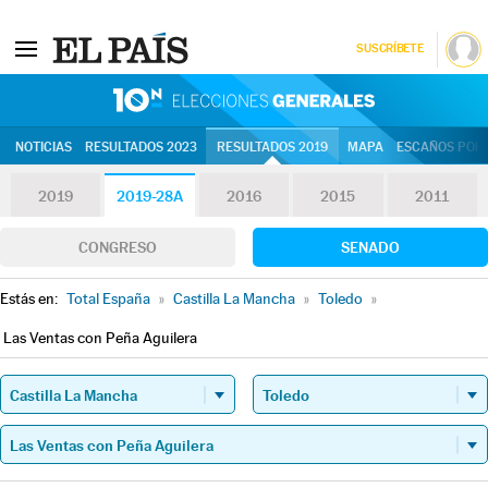
SUSCRÍBETE
10N | Eleccion
NOTICIAS
RESULTADOS 2023
RESULTADOS 2019
MAPA
ESCAÑOS POR 
2019
2019-28A
2016
2015
2011
CONGRESO
SENADO
Estás en:
Total España
»
Castilla La Mancha
»
Toledo
»
Las Ventas con Peña Aguilera