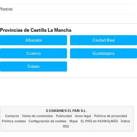
Yuncos
Provincias de Castilla La Mancha
Albacete
Ciudad Real
Cuenca
Guadalajara
Toledo
EDICIONES EL PAÍS S.L.
©
Contacto
Venta de contenidos
Publicidad
Aviso legal
Política de privacidad
Política cookies
Configuración de cookies
Mapa
EL PAÍS en KIOSKOyMÁS
Índice
RSS