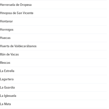
Herreruela de Oropesa
Hinojosa de San Vicente
Hontanar
Hormigos
Huecas
Huerta de Valdecarábanos
Illán de Vacas
Illescas
La Estrella
Lagartera
La Guardia
La Iglesuela
La Mata