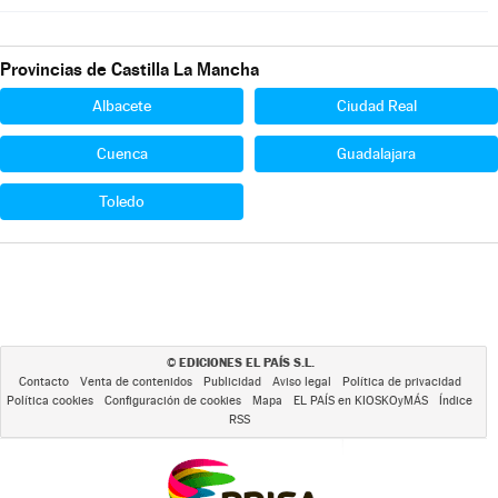
Provincias de Castilla La Mancha
Albacete
Ciudad Real
Cuenca
Guadalajara
Toledo
EDICIONES EL PAÍS S.L.
©
Contacto
Venta de contenidos
Publicidad
Aviso legal
Política de privacidad
Política cookies
Configuración de cookies
Mapa
EL PAÍS en KIOSKOyMÁS
Índice
RSS