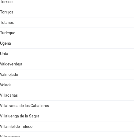
Torrico
Torrijos
Totanés
Turleque
Ugena
Urda
Valdeverdeja
Valmojado
Velada
Villacañas
Villafranca de los Caballeros
Villaluenga de la Sagra
Villamiel de Toledo
Villaminaya