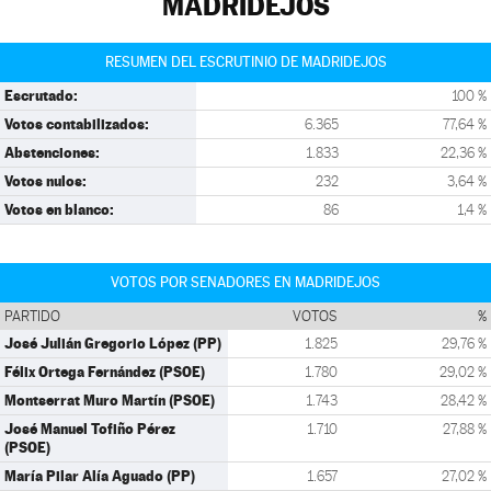
MADRIDEJOS
RESUMEN DEL ESCRUTINIO DE MADRIDEJOS
Escrutado:
100 %
Votos contabilizados:
6.365
77,64 %
Abstenciones:
1.833
22,36 %
Votos nulos:
232
3,64 %
Votos en blanco:
86
1,4 %
VOTOS POR SENADORES EN MADRIDEJOS
PARTIDO
VOTOS
%
José Julián Gregorio López (PP)
1.825
29,76 %
Félix Ortega Fernández (PSOE)
1.780
29,02 %
Montserrat Muro Martín (PSOE)
1.743
28,42 %
José Manuel Tofiño Pérez
1.710
27,88 %
(PSOE)
María Pilar Alía Aguado (PP)
1.657
27,02 %