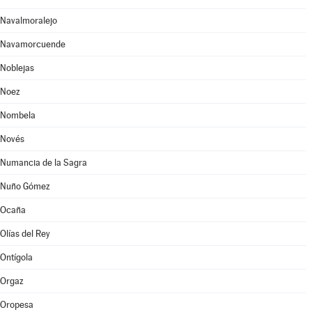
Navalmoralejo
Navamorcuende
Noblejas
Noez
Nombela
Novés
Numancia de la Sagra
Nuño Gómez
Ocaña
Olías del Rey
Ontígola
Orgaz
Oropesa