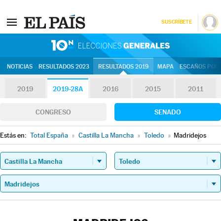
SUSCRÍBETE
10N | Eleccion
NOTICIAS
RESULTADOS 2023
RESULTADOS 2019
MAPA
ESCAÑOS POR 
2019
2019-28A
2016
2015
2011
CONGRESO
SENADO
Estás en:
Total España
»
Castilla La Mancha
»
Toledo
»
Madridejos