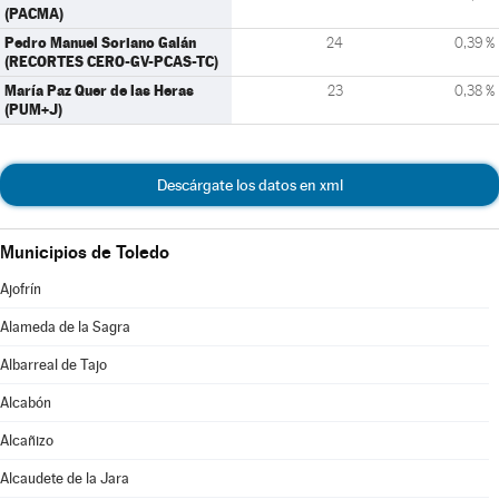
(PACMA)
Pedro Manuel Soriano Galán
24
0,39 %
(RECORTES CERO-GV-PCAS-TC)
María Paz Quer de las Heras
23
0,38 %
(PUM+J)
Descárgate los datos en xml
Municipios de Toledo
Ajofrín
Alameda de la Sagra
Albarreal de Tajo
Alcabón
Alcañizo
Alcaudete de la Jara