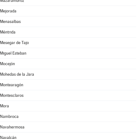
Mazarambroz
Mejorada
Menasalbas
Méntrida
Mesegar de Tajo
Miguel Esteban
Mocejón
Mohedas de la Jara
Montearagón
Montesclaros
Mora
Nambroca
Navahermosa
Navalcán