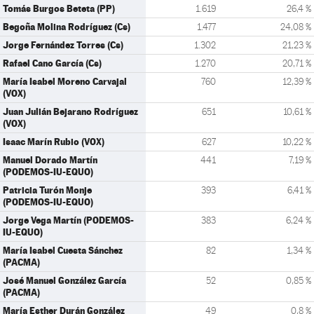
Tomás Burgos Beteta (PP)
1.619
26,4 %
Begoña Molina Rodríguez (Cs)
1.477
24,08 %
Jorge Fernández Torres (Cs)
1.302
21,23 %
Rafael Cano García (Cs)
1.270
20,71 %
María Isabel Moreno Carvajal
760
12,39 %
(VOX)
Juan Julián Bejarano Rodríguez
651
10,61 %
(VOX)
Isaac Marín Rubio (VOX)
627
10,22 %
Manuel Dorado Martín
441
7,19 %
(PODEMOS-IU-EQUO)
Patricia Turón Monje
393
6,41 %
(PODEMOS-IU-EQUO)
Jorge Vega Martín (PODEMOS-
383
6,24 %
IU-EQUO)
María Isabel Cuesta Sánchez
82
1,34 %
(PACMA)
José Manuel González García
52
0,85 %
(PACMA)
María Esther Durán González
49
0,8 %