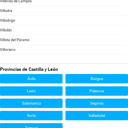
Villerías de Campos
Villodre
Villodrigo
Villoldo
Villota del Páramo
Villovieco
Provincias de Castilla y León
Ávila
Burgos
León
Palencia
Salamanca
Segovia
Soria
Valladolid
Zamora