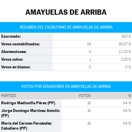
AMAYUELAS DE ARRIBA
RESUMEN DEL ESCRUTINIO DE AMAYUELAS DE ARRIBA
Escrutado:
100 %
Votos contabilizados:
26
86,67 %
Abstenciones:
4
13,33 %
Votos nulos:
1
3,85 %
Votos en blanco:
0
0 %
VOTOS POR SENADORES EN AMAYUELAS DE ARRIBA
PARTIDO
VOTOS
%
Rodrigo Mediavilla Pérez (PP)
16
64 %
Jorge Domingo Martínez Antolín
16
64 %
(PP)
María del Carmen Fernández
16
64 %
Caballero (PP)