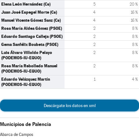
Elena León Hernández (Cs)
5
20 %
Juan José Espegel Morte (Cs)
4
16 %
Manuel Vicente Gómez Sanz (Cs)
4
16 %
Rosa María Aldea Gómez (PSOE)
2
8 %
Eduardo Santiago Calleja (PSOE)
2
8 %
Gema Sanfélix Boubeta (PSOE)
2
8 %
Luis Álvaro Villoldo Pelayo
2
8 %
(PODEMOS-IU-EQUO)
Rosa María Rebolledo Manuel
2
8 %
(PODEMOS-IU-EQUO)
Eduardo Velázquez Martín
1
4 %
(PODEMOS-IU-EQUO)
Descárgate los datos en xml
Municipios de Palencia
Abarca de Campos