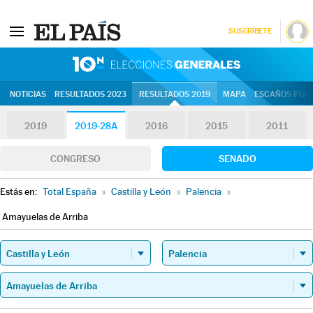
SUSCRÍBETE
10N | Eleccion
NOTICIAS
RESULTADOS 2023
RESULTADOS 2019
MAPA
ESCAÑOS POR 
2019
2019-28A
2016
2015
2011
CONGRESO
SENADO
Estás en:
Total España
»
Castilla y León
»
Palencia
»
Amayuelas de Arriba