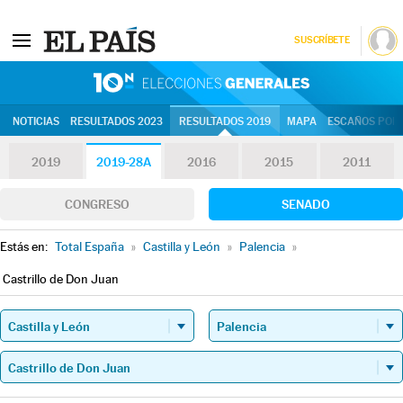
SUSCRÍBETE
10N | Eleccion
NOTICIAS
RESULTADOS 2023
RESULTADOS 2019
MAPA
ESCAÑOS POR 
2019
2019-28A
2016
2015
2011
CONGRESO
SENADO
Estás en:
Total España
»
Castilla y León
»
Palencia
»
Castrillo de Don Juan