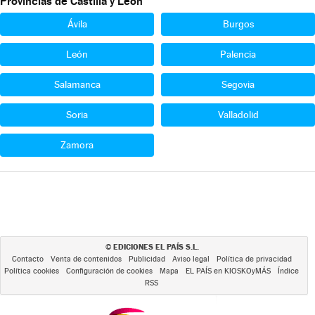
Provincias de Castilla y León
Ávila
Burgos
León
Palencia
Salamanca
Segovia
Soria
Valladolid
Zamora
EDICIONES EL PAÍS S.L.
©
Contacto
Venta de contenidos
Publicidad
Aviso legal
Política de privacidad
Política cookies
Configuración de cookies
Mapa
EL PAÍS en KIOSKOyMÁS
Índice
RSS