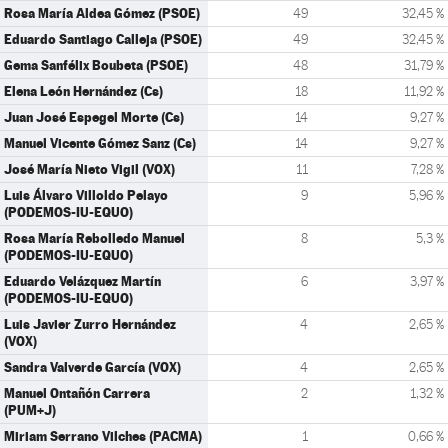
Rosa María Aldea Gómez (PSOE)
49
32,45 %
Eduardo Santiago Calleja (PSOE)
49
32,45 %
Gema Sanfélix Boubeta (PSOE)
48
31,79 %
Elena León Hernández (Cs)
18
11,92 %
Juan José Espegel Morte (Cs)
14
9,27 %
Manuel Vicente Gómez Sanz (Cs)
14
9,27 %
José María Nieto Vigil (VOX)
11
7,28 %
Luis Álvaro Villoldo Pelayo
9
5,96 %
(PODEMOS-IU-EQUO)
Rosa María Rebolledo Manuel
8
5,3 %
(PODEMOS-IU-EQUO)
Eduardo Velázquez Martín
6
3,97 %
(PODEMOS-IU-EQUO)
Luis Javier Zurro Hernández
4
2,65 %
(VOX)
Sandra Valverde García (VOX)
4
2,65 %
Manuel Ontañón Carrera
2
1,32 %
(PUM+J)
Miriam Serrano Vilches (PACMA)
1
0,66 %