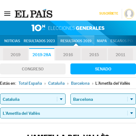
SUSCRÍBETE
10N | Eleccion
NOTICIAS
RESULTADOS 2023
RESULTADOS 2019
MAPA
ESCAÑOS POR 
2019
2019-28A
2016
2015
2011
CONGRESO
SENADO
Estás en:
Total España
»
Cataluña
»
Barcelona
»
L'Ametlla del Vallès