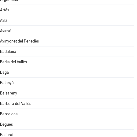
Artés
Avià
Avinyó
Avinyonet del Penedès
Badalona
Badia del Vallès
Bagà
Balenyà
Balsareny
Barberà del Vallès
Barcelona
Begues
Bellprat