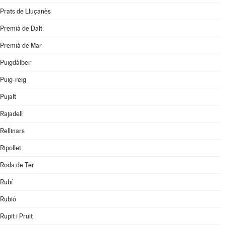
Prats de Lluçanès
Premià de Dalt
Premià de Mar
Puigdàlber
Puig-reig
Pujalt
Rajadell
Rellinars
Ripollet
Roda de Ter
Rubí
Rubió
Rupit i Pruit