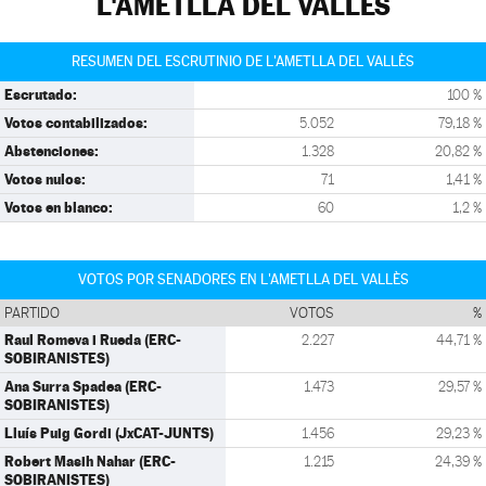
L'AMETLLA DEL VALLÈS
RESUMEN DEL ESCRUTINIO DE L'AMETLLA DEL VALLÈS
Escrutado:
100 %
Votos contabilizados:
5.052
79,18 %
Abstenciones:
1.328
20,82 %
Votos nulos:
71
1,41 %
Votos en blanco:
60
1,2 %
VOTOS POR SENADORES EN L'AMETLLA DEL VALLÈS
PARTIDO
VOTOS
%
Raul Romeva i Rueda (ERC-
2.227
44,71 %
SOBIRANISTES)
Ana Surra Spadea (ERC-
1.473
29,57 %
SOBIRANISTES)
Lluís Puig Gordi (JxCAT-JUNTS)
1.456
29,23 %
Robert Masih Nahar (ERC-
1.215
24,39 %
SOBIRANISTES)