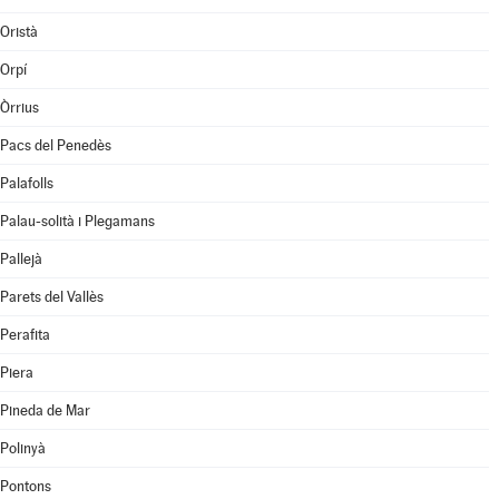
Oristà
Orpí
Òrrius
Pacs del Penedès
Palafolls
Palau-solità i Plegamans
Pallejà
Parets del Vallès
Perafita
Piera
Pineda de Mar
Polinyà
Pontons