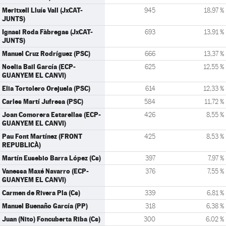
Meritxell Lluís Vall (JxCAT-
945
18,97 %
JUNTS)
Ignasi Roda Fàbregas (JxCAT-
693
13,91 %
JUNTS)
Manuel Cruz Rodríguez (PSC)
666
13,37 %
Noelia Bail García (ECP-
625
12,55 %
GUANYEM EL CANVI)
Elia Tortolero Orejuela (PSC)
614
12,33 %
Carles Martí Jufresa (PSC)
584
11,72 %
Joan Comorera Estarellas (ECP-
426
8,55 %
GUANYEM EL CANVI)
Pau Font Martínez (FRONT
425
8,53 %
REPUBLICÀ)
Martín Eusebio Barra López (Cs)
397
7,97 %
Vanessa Maxé Navarro (ECP-
376
7,55 %
GUANYEM EL CANVI)
Carmen de Rivera Pla (Cs)
339
6,81 %
Manuel Buenaño García (PP)
318
6,38 %
Juan (Nito) Foncuberta Riba (Cs)
300
6,02 %