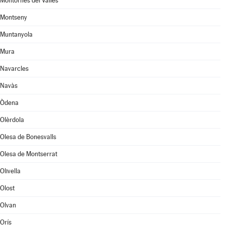
Montornès del Vallès
Montseny
Muntanyola
Mura
Navarcles
Navàs
Òdena
Olèrdola
Olesa de Bonesvalls
Olesa de Montserrat
Olivella
Olost
Olvan
Orís