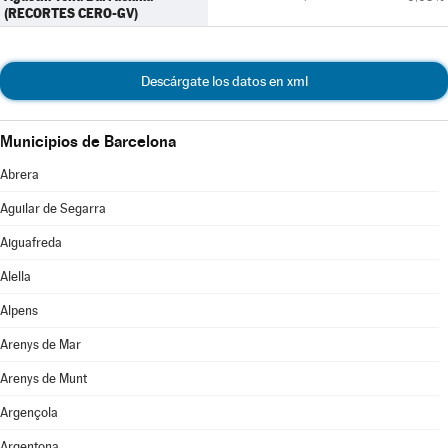
(RECORTES CERO-GV)
Descárgate los datos en xml
Municipios de Barcelona
Abrera
Aguilar de Segarra
Aiguafreda
Alella
Alpens
Arenys de Mar
Arenys de Munt
Argençola
Argentona