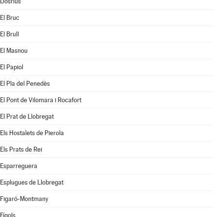
Dosrius
El Bruc
El Brull
El Masnou
El Papiol
El Pla del Penedès
El Pont de Vilomara i Rocafort
El Prat de Llobregat
Els Hostalets de Pierola
Els Prats de Rei
Esparreguera
Esplugues de Llobregat
Figaró-Montmany
Fígols