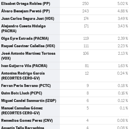
Elisabet Ortega Robles (PP)
250
5,02 %
Álvaro Benejam Peretó (PP)
243
4,88 %
Juan Carlos Segura Just (VOX)
174
3,49 %
Alejandro Cuesta Hidalgo
171
3,43 %
(PACMA)
Olga Eyre Estrada (PACMA)
119
2,39 %
Raquel Casviner Cañellas (VOX)
111
2,23 %
José Antonio Martínez Tortosa
106
2,13 %
(VOX)
Ivan Guijarro Vila (PACMA)
81
1,63 %
Antonina Rodrigo García
12
0,24 %
(RECORTES CERO-GV)
Ferran Peris Serrano (PCTC)
9
0,18 %
Quim Boix Lluch (PCPC)
8
0,16 %
Miguel Candel Sanmartín (IZQP)
6
0,12 %
Manuel Camuñas Gómez
5
0,1 %
(RECORTES CERO-GV)
Remedios Gomez Perez (CNV)
4
0,08 %
Agustín Tella Barrachina
4
0,08 %