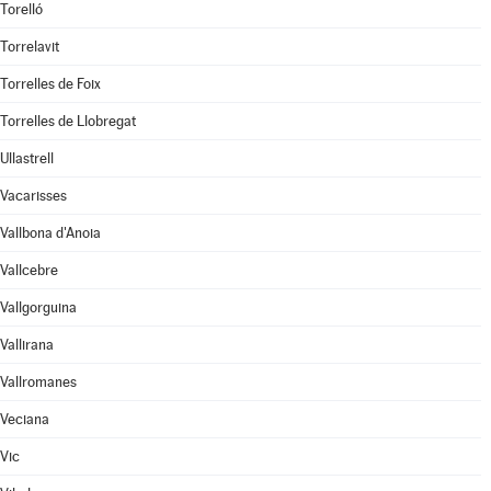
Torelló
Torrelavit
Torrelles de Foix
Torrelles de Llobregat
Ullastrell
Vacarisses
Vallbona d'Anoia
Vallcebre
Vallgorguina
Vallirana
Vallromanes
Veciana
Vic