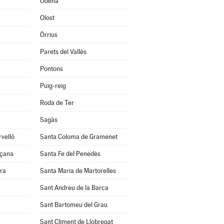
Òdena
Olost
Òrrius
Parets del Vallès
Pontons
Puig-reig
Roda de Ter
Sagàs
velló
Santa Coloma de Gramenet
nçana
Santa Fe del Penedès
ra
Santa Maria de Martorelles
Sant Andreu de la Barca
Sant Bartomeu del Grau
Sant Climent de Llobregat