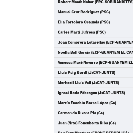
Robert Masih Nahar (ERC-SOBIRANISTES
Manuel Cruz Rodríguez (PSC)
Elia Tortolero Orejuela (PSC)
Carles Martí Jufresa (PSC)
Joan Comorera Estarellas (ECP-GUANYE
Noelia Bail García (ECP-GUANYEM EL CA
Vanessa Maxé Navarro (ECP-GUANYEM EL
Lluís Puig Gordi (JxCAT-JUNTS)
Meritxell Lluís Vall (JxCAT-JUNTS)
Ignasi Roda Fàbregas (JxCAT-JUNTS)
Martín Eusebio Barra López (Cs)
Carmen de Rivera Pla (Cs)
Juan (Nito) Foncuberta Riba (Cs)