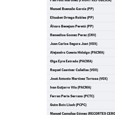
Pau Font Martínez (FRONT REPUBLICÀ)
Manuel Buenaño García (PP)
Elisabet Ortega Robles (PP)
Álvaro Benejam Peretó (PP)
Remedios Gomez Perez (CNV)
Juan Carlos Segura Just (VOX)
Alejandro Cuesta Hidalgo (PACMA)
Olga Eyre Estrada (PACMA)
Raquel Casviner Cañellas (VOX)
José Antonio Martínez Tortosa (VOX)
Ivan Guijarro Vila (PACMA)
Ferran Peris Serrano (PCTC)
Quim Boix Lluch (PCPC)
Manuel Camuñas Gómez (RECORTES CERO