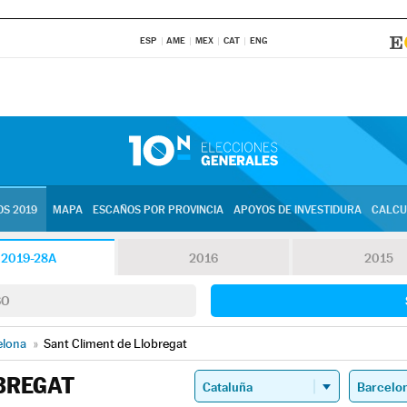
ESP
AME
MEX
CAT
ENG
S 2019
MAPA
ESCAÑOS POR PROVINCIA
APOYOS DE INVESTIDURA
CALCU
2019-28A
2016
2015
SO
elona
»
Sant Climent de Llobregat
BREGAT