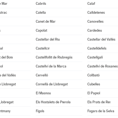
e Mar
Cabrils
Calaf
strac
Calella
Calldetenes
Canet de Mar
Canovelles
s
Capolat
Cardedeu
Castellar del Riu
Castellar del Vallès
al
Castellcir
Castelldefels
t del Boix
Castellfollit de Riubregós
Castellgalí
ol
Castellví de la Marca
Castellví de Rosanes
 del Vallès
Cervelló
Collbató
 Llobregat
Cornellà de Llobregat
Cubelles
El Masnou
El Papiol
 Llobregat
Els Hostalets de Pierola
Els Prats de Rei
ntmany
Fígols
Fogars de la Selva