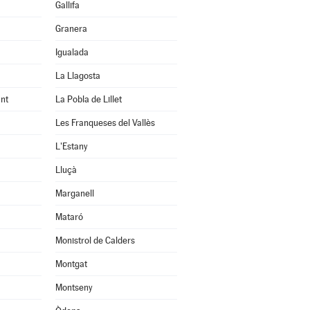
Gallifa
Granera
Igualada
La Llagosta
nt
La Pobla de Lillet
Les Franqueses del Vallès
L'Estany
Lluçà
Marganell
Mataró
Monistrol de Calders
Montgat
Montseny