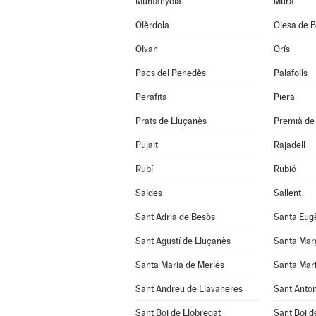
Muntanyola
Mura
Olèrdola
Olesa de B
Olvan
Orís
Pacs del Penedès
Palafolls
Perafita
Piera
Prats de Lluçanès
Premià de 
Pujalt
Rajadell
Rubí
Rubió
Saldes
Sallent
Sant Adrià de Besòs
Santa Eug
Sant Agustí de Lluçanès
Santa Mar
Santa Maria de Merlès
Santa Mari
Sant Andreu de Llavaneres
Sant Anton
Sant Boi de Llobregat
Sant Boi d