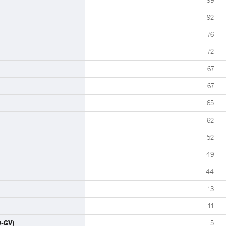
99
92
76
72
67
67
65
62
52
49
44
13
11
-GV)
5