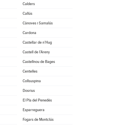
Calders
Callús
Cànoves i Samalús
Cardona
Castellar de n'Hug
Castell de l'Areny
Castellnou de Bages
Centelles
Collsuspina
Dosrius
El Pla del Penedès
Esparreguera
Fogars de Montclús