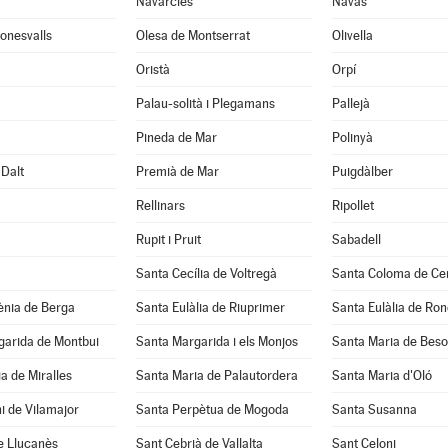
Navarcles
Navàs
onesvalls
Olesa de Montserrat
Olivella
Oristà
Orpí
Palau-solità i Plegamans
Pallejà
Pineda de Mar
Polinyà
Dalt
Premià de Mar
Puigdàlber
Rellinars
Ripollet
Rupit i Pruit
Sabadell
Santa Cecília de Voltregà
Santa Coloma de Cer
ènia de Berga
Santa Eulàlia de Riuprimer
Santa Eulàlia de Ro
garida de Montbui
Santa Margarida i els Monjos
Santa Maria de Beso
a de Miralles
Santa Maria de Palautordera
Santa Maria d'Oló
i de Vilamajor
Santa Perpètua de Mogoda
Santa Susanna
e Lluçanès
Sant Cebrià de Vallalta
Sant Celoni