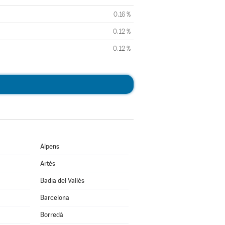
0,16 %
0,12 %
0,12 %
Alpens
Artés
Badia del Vallès
Barcelona
Borredà