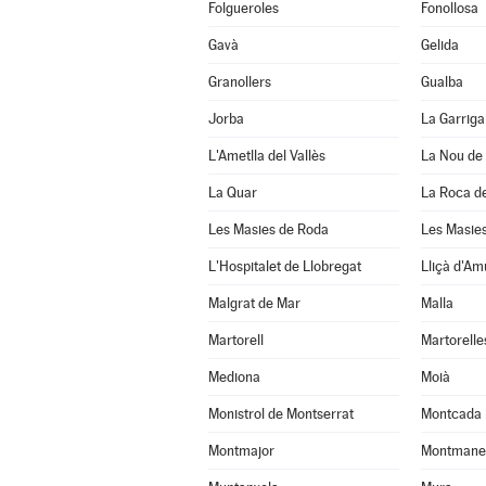
Folgueroles
Fonollosa
Gavà
Gelida
Granollers
Gualba
Jorba
La Garriga
L'Ametlla del Vallès
La Nou de
La Quar
La Roca de
Les Masies de Roda
Les Masies
L'Hospitalet de Llobregat
Lliçà d'Am
Malgrat de Mar
Malla
Martorell
Martorelle
Mediona
Moià
Monistrol de Montserrat
Montcada 
Montmajor
Montmane