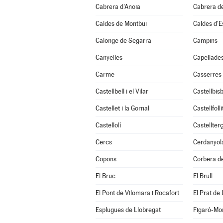
Cabrera d'Anoia
Cabrera d
Caldes de Montbui
Caldes d'E
Calonge de Segarra
Campins
Canyelles
Capellade
Carme
Casserres
Castellbell i el Vilar
Castellbisb
Castellet i la Gornal
Castellfolli
Castellolí
Castellterç
Cercs
Cerdanyola
Copons
Corbera de
El Bruc
El Brull
El Pont de Vilomara i Rocafort
El Prat de
Esplugues de Llobregat
Figaró-Mo