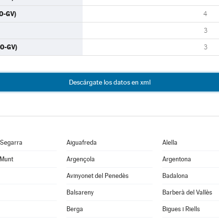
O-GV)
4
3
RO-GV)
3
Descárgate los datos en xml
 Segarra
Aiguafreda
Alella
 Munt
Argençola
Argentona
Avinyonet del Penedès
Badalona
Balsareny
Barberà del Vallès
Berga
Bigues i Riells