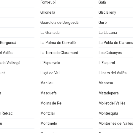
Font-rubí
Gaià
Gironella
Gisclareny
Guardiola de Berguedà
Gurb
La Granada
La Llacuna
 Berguedà
La Palma de Cervelló
La Pobla de Claramu
l Vallès
La Torre de Claramunt
Les Cabanyes
 de Voltregà
L'Espunyola
L'Esquirol
unt
Lliçà de Vall
Llinars del Vallès
Manlleu
Manresa
s
Masquefa
Matadepera
Molins de Rei
Mollet del Vallès
i Reixac
Montclar
Montesquiu
u
Montmeló
Montornès del Vallès