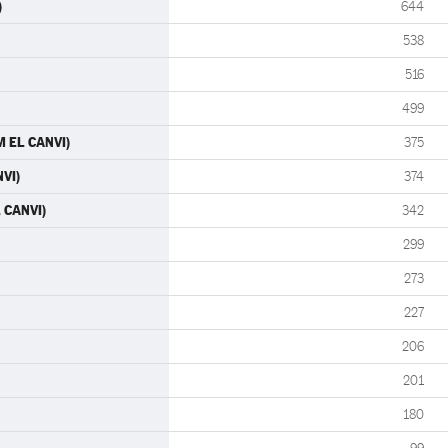
)
644
538
516
499
M EL CANVI)
375
NVI)
374
 CANVI)
342
299
273
227
206
201
180