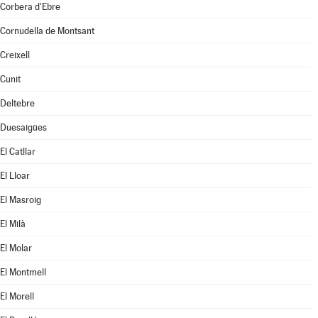
Corbera d'Ebre
Cornudella de Montsant
Creixell
Cunit
Deltebre
Duesaigües
El Catllar
El Lloar
El Masroig
El Milà
El Molar
El Montmell
El Morell