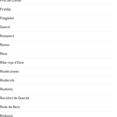
Prat de Comte
Pratdip
Puigpelat
Querol
Rasquera
Renau
Reus
Riba-roja d'Ebre
Riudecanyes
Riudecols
Riudoms
Rocafort de Queralt
Roda de Berà
Rodonyà