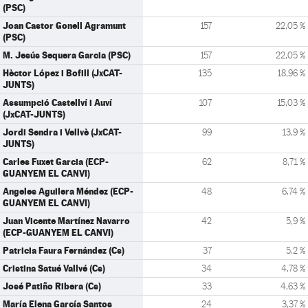
(PSC)
Joan Castor Gonell Agramunt
157
22,05 %
(PSC)
M. Jesús Sequera Garcia (PSC)
157
22,05 %
Hèctor López i Bofill (JxCAT-
135
18,96 %
JUNTS)
Assumpció Castellví i Auví
107
15,03 %
(JxCAT-JUNTS)
Jordi Sendra i Vellvè (JxCAT-
99
13,9 %
JUNTS)
Carles Fuxet Garcia (ECP-
62
8,71 %
GUANYEM EL CANVI)
Angeles Aguilera Méndez (ECP-
48
6,74 %
GUANYEM EL CANVI)
Juan Vicente Martínez Navarro
42
5,9 %
(ECP-GUANYEM EL CANVI)
Patricia Faura Fernández (Cs)
37
5,2 %
Cristina Satué Vallvé (Cs)
34
4,78 %
José Patiño Ribera (Cs)
33
4,63 %
María Elena García Santos
24
3,37 %