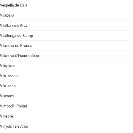
Vespella de Gaià
Vilabella
Vilalba dels Arcs
Vilallonga del Camp
Vilanova de Prades
Vilanova d'Escornalbou
Vilaplana
Vila-rodona
Vila-seca
Vilaverd
Vimbodí i Poblet
Vinebre
Vinyols i els Arcs