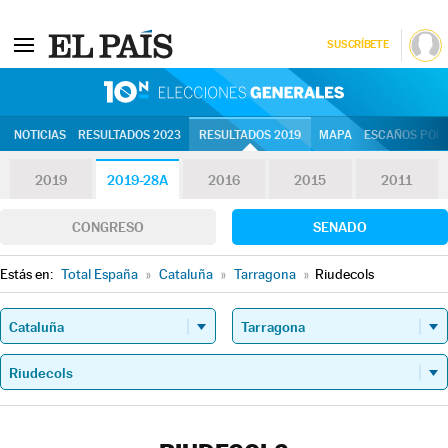
SUSCRÍBETE
10N | Eleccion
NOTICIAS
RESULTADOS 2023
RESULTADOS 2019
MAPA
ESCAÑOS POR 
2019
2019-28A
2016
2015
2011
CONGRESO
SENADO
Estás en:
Total España
»
Cataluña
»
Tarragona
»
Riudecols