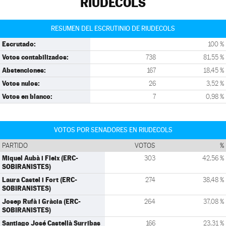
RIUDECOLS
RESUMEN DEL ESCRUTINIO DE RIUDECOLS
Escrutado:
100 %
Votos contabilizados:
738
81,55 %
Abstenciones:
167
18,45 %
Votos nulos:
26
3,52 %
Votos en blanco:
7
0,98 %
VOTOS POR SENADORES EN RIUDECOLS
PARTIDO
VOTOS
%
Miquel Aubà i Fleix (ERC-
303
42,56 %
SOBIRANISTES)
Laura Castel i Fort (ERC-
274
38,48 %
SOBIRANISTES)
Josep Rufà i Gràcia (ERC-
264
37,08 %
SOBIRANISTES)
Santiago José Castellà Surribas
166
23,31 %