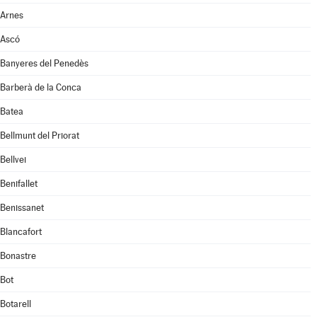
Arnes
Ascó
Banyeres del Penedès
Barberà de la Conca
Batea
Bellmunt del Priorat
Bellvei
Benifallet
Benissanet
Blancafort
Bonastre
Bot
Botarell