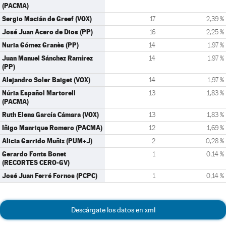
(PACMA)
Sergio Macián de Greef (VOX)
17
2,39 %
José Juan Acero de Dios (PP)
16
2,25 %
Nuria Gómez Granès (PP)
14
1,97 %
Juan Manuel Sánchez Ramírez
14
1,97 %
(PP)
Alejandro Soler Baiget (VOX)
14
1,97 %
Núria Español Martorell
13
1,83 %
(PACMA)
Ruth Elena García Cámara (VOX)
13
1,83 %
Iñigo Manrique Romero (PACMA)
12
1,69 %
Alicia Garrido Muñiz (PUM+J)
2
0,28 %
Gerardo Fonts Bonet
1
0,14 %
(RECORTES CERO-GV)
José Juan Ferré Fornos (PCPC)
1
0,14 %
Descárgate los datos en xml