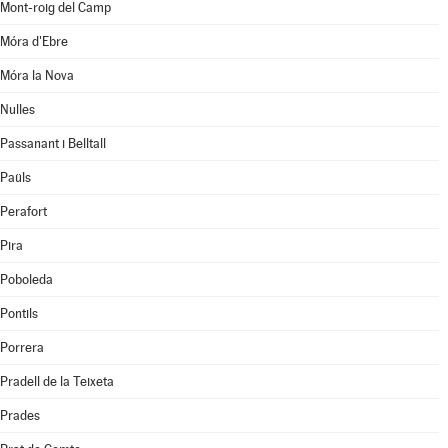
Mont-roig del Camp
Móra d'Ebre
Móra la Nova
Nulles
Passanant i Belltall
Paüls
Perafort
Pira
Poboleda
Pontils
Porrera
Pradell de la Teixeta
Prades