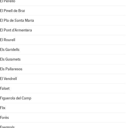
El Perelló
El Pinell de Brai
El Pla de Santa Maria
El Pont d'Armentera
El Rourell
Els Garidells
Els Guiamets
Els Pallaresos
El Vendrell
Falset
Figuerola del Camp
Flix
Forès
Freginals