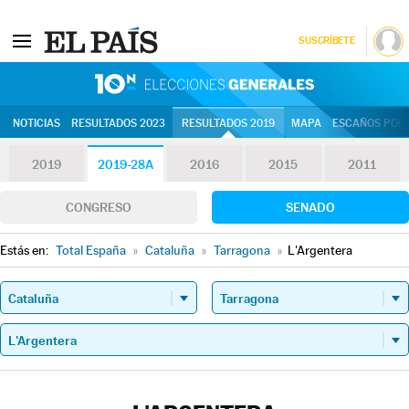
SUSCRÍBETE
10N | Eleccion
NOTICIAS
RESULTADOS 2023
RESULTADOS 2019
MAPA
ESCAÑOS POR 
2019
2019-28A
2016
2015
2011
CONGRESO
SENADO
Estás en:
Total España
»
Cataluña
»
Tarragona
»
L'Argentera