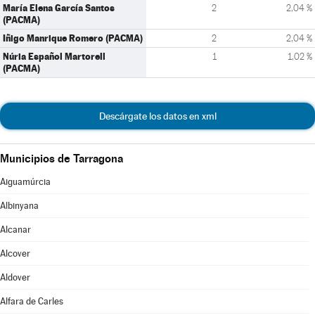
María Elena García Santos
2
2,04 %
(PACMA)
Iñigo Manrique Romero (PACMA)
2
2,04 %
Núria Español Martorell
1
1,02 %
(PACMA)
Descárgate los datos en xml
Municipios de Tarragona
Aiguamúrcia
Albinyana
Alcanar
Alcover
Aldover
Alfara de Carles