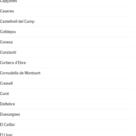
Capçanes
Caseres
Castellvell del Camp
Colldejou
Conesa
Constantí
Corbera d'Ebre
Cornudella de Montsant
Creixell
Cunit
Deltebre
Duesaigües
El Catllar
El Lloar