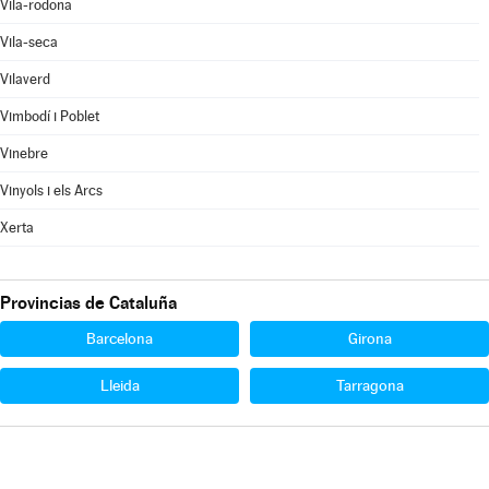
Vila-rodona
Vila-seca
Vilaverd
Vimbodí i Poblet
Vinebre
Vinyols i els Arcs
Xerta
Provincias de Cataluña
Barcelona
Girona
Lleida
Tarragona