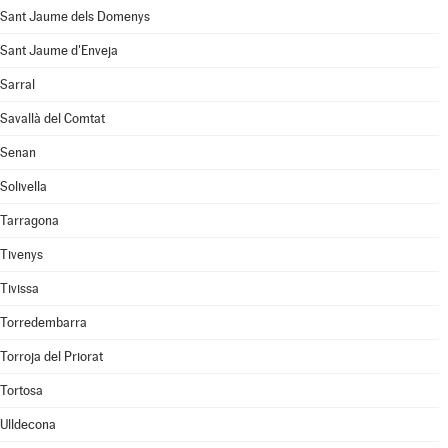
Sant Jaume dels Domenys
Sant Jaume d'Enveja
Sarral
Savallà del Comtat
Senan
Solivella
Tarragona
Tivenys
Tivissa
Torredembarra
Torroja del Priorat
Tortosa
Ulldecona