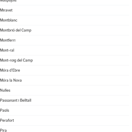
Maspujols
Miravet
Montblanc
Montbrió del Camp
Montferri
Mont-ral
Mont-roig del Camp
Móra d'Ebre
Móra la Nova
Nulles
Passanant i Belltall
Paüls
Perafort
Pira