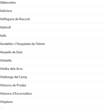
Ulldemolins
Vallclara
Vallfogona de Riucorb
Vallmoll
Valls
Vandellòs i l'Hospitalet de l'Infant
Vespella de Gaià
Vilabella
Vilalba dels Arcs
Vilallonga del Camp
Vilanova de Prades
Vilanova d'Escornalbou
Vilaplana