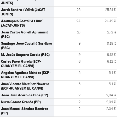
JUNTS)
Jordi Sendra i Vellvè (JxCAT-
25
25,51 %
JUNTS)
Assumpció Castellví i Auví
24
24,49 %
(JxCAT-JUNTS)
Joan Castor Gonell Agramunt
10
10,2 %
(PSC)
Santiago José Castellà Surribas
9
9,18 %
(PSC)
M. Jesús Sequera Garcia (PSC)
9
9,18 %
Carles Fuxet Garcia (ECP-
6
6,12 %
GUANYEM EL CANVI)
Angeles Aguilera Méndez (ECP-
5
5,1 %
GUANYEM EL CANVI)
Juan Vicente Martínez Navarro
5
5,1 %
(ECP-GUANYEM EL CANVI)
José Juan Acero de Dios (PP)
2
2,04 %
Nuria Gómez Granès (PP)
2
2,04 %
Juan Manuel Sánchez Ramírez
2
2,04 %
(PP)