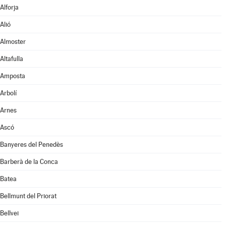
Alforja
Alió
Almoster
Altafulla
Amposta
Arbolí
Arnes
Ascó
Banyeres del Penedès
Barberà de la Conca
Batea
Bellmunt del Priorat
Bellvei