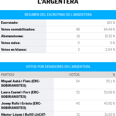
L'ARGENTERA
RESUMEN DEL ESCRUTINIO DE L'ARGENTERA
Escrutado:
100 %
Votos contabilizados:
98
84,48 %
Abstenciones:
18
15,52 %
Votos nulos:
0
0 %
Votos en blanco:
2
2,04 %
VOTOS POR SENADORES EN L'ARGENTERA
PARTIDO
VOTOS
%
Miquel Aubà i Fleix (ERC-
54
55,1 %
SOBIRANISTES)
Laura Castel i Fort (ERC-
52
53,06 %
SOBIRANISTES)
Josep Rufà i Gràcia (ERC-
45
45,92 %
SOBIRANISTES)
Hèctor López i Bofill (JxCAT-
31
31,63 %