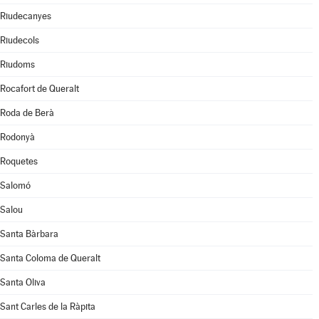
Riudecanyes
Riudecols
Riudoms
Rocafort de Queralt
Roda de Berà
Rodonyà
Roquetes
Salomó
Salou
Santa Bàrbara
Santa Coloma de Queralt
Santa Oliva
Sant Carles de la Ràpita