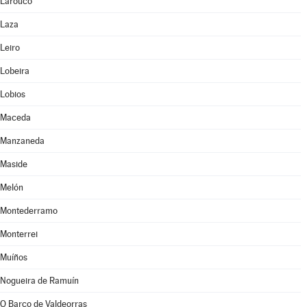
Larouco
Laza
Leiro
Lobeira
Lobios
Maceda
Manzaneda
Maside
Melón
Montederramo
Monterrei
Muíños
Nogueira de Ramuín
O Barco de Valdeorras