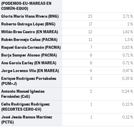
(PODEMOS-EU-MAREAS EN
COMÚN-EQUO)
Gloria María Viana Rivera (BNG)
23
2,71 %
Roberto Quiroga López (BNG)
17
2 %
Millán Brea Castro (EN MAREA)
12
1,42 %
Rubén Bermejo Cañas (PACMA)
11
1,3 %
Raquel García Cortezón (PACMA)
7
0,83 %
Borja Samper Alonso (PACMA)
6
0,71 %
Ana García Earley (EN MAREA)
6
0,71 %
Jorge Lorenzo Vila (EN MAREA)
4
0,47 %
Enrique Rodríguez Portabales
3
0,35 %
(PUM+J)
Antonio Manuel Iglesias
2
0,24 %
Fernández (CxG)
Celia Rodríguez Rodríguez
1
0,12 %
(RECORTES CERO-GV)
José Jesús Ramos Martínez
1
0,12 %
(PCTG)