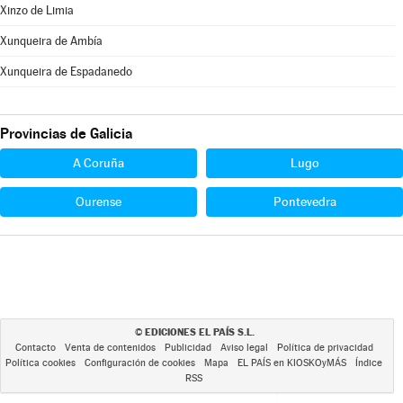
Xinzo de Limia
Xunqueira de Ambía
Xunqueira de Espadanedo
Provincias de Galicia
A Coruña
Lugo
Ourense
Pontevedra
EDICIONES EL PAÍS S.L.
©
Contacto
Venta de contenidos
Publicidad
Aviso legal
Política de privacidad
Política cookies
Configuración de cookies
Mapa
EL PAÍS en KIOSKOyMÁS
Índice
RSS