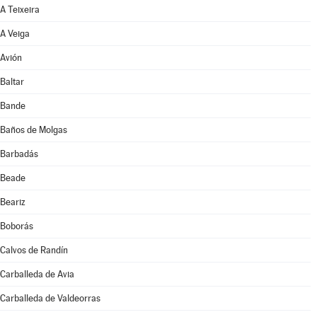
A Teixeira
A Veiga
Avión
Baltar
Bande
Baños de Molgas
Barbadás
Beade
Beariz
Boborás
Calvos de Randín
Carballeda de Avia
Carballeda de Valdeorras