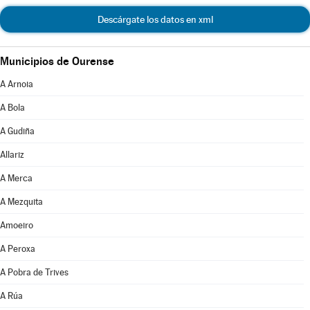
Descárgate los datos en xml
Municipios de Ourense
A Arnoia
A Bola
A Gudiña
Allariz
A Merca
A Mezquita
Amoeiro
A Peroxa
A Pobra de Trives
A Rúa