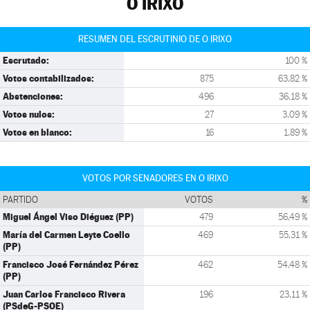
O IRIXO
RESUMEN DEL ESCRUTINIO DE O IRIXO
Escrutado:
100 %
Votos contabilizados:
875
63,82 %
Abstenciones:
496
36,18 %
Votos nulos:
27
3,09 %
Votos en blanco:
16
1,89 %
VOTOS POR SENADORES EN O IRIXO
PARTIDO
VOTOS
%
Miguel Ángel Viso Diéguez (PP)
479
56,49 %
María del Carmen Leyte Coello
469
55,31 %
(PP)
Francisco José Fernández Pérez
462
54,48 %
(PP)
Juan Carlos Francisco Rivera
196
23,11 %
(PSdeG-PSOE)