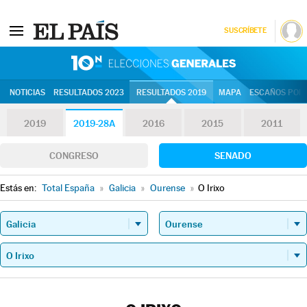
SUSCRÍBETE
10N | Eleccion
NOTICIAS
RESULTADOS 2023
RESULTADOS 2019
MAPA
ESCAÑOS POR 
2019
2019-28A
2016
2015
2011
CONGRESO
SENADO
Estás en:
Total España
»
Galicia
»
Ourense
»
O Irixo