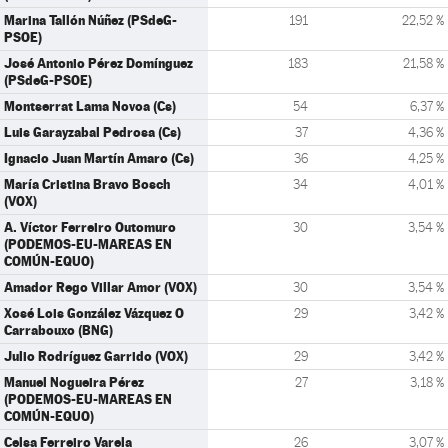
Marina Tallón Núñez (PSdeG-
191
22,52 %
PSOE)
José Antonio Pérez Domínguez
183
21,58 %
(PSdeG-PSOE)
Montserrat Lama Novoa (Cs)
54
6,37 %
Luis Garayzabal Pedrosa (Cs)
37
4,36 %
Ignacio Juan Martín Amaro (Cs)
36
4,25 %
María Cristina Bravo Bosch
34
4,01 %
(VOX)
A. Víctor Ferreiro Outomuro
30
3,54 %
(PODEMOS-EU-MAREAS EN
COMÚN-EQUO)
Amador Rego Villar Amor (VOX)
30
3,54 %
Xosé Lois González Vázquez O
29
3,42 %
Carrabouxo (BNG)
Julio Rodríguez Garrido (VOX)
29
3,42 %
Manuel Nogueira Pérez
27
3,18 %
(PODEMOS-EU-MAREAS EN
COMÚN-EQUO)
Celsa Ferreiro Varela
26
3,07 %