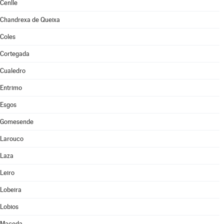
Cenlle
Chandrexa de Queixa
Coles
Cortegada
Cualedro
Entrimo
Esgos
Gomesende
Larouco
Laza
Leiro
Lobeira
Lobios
Maceda