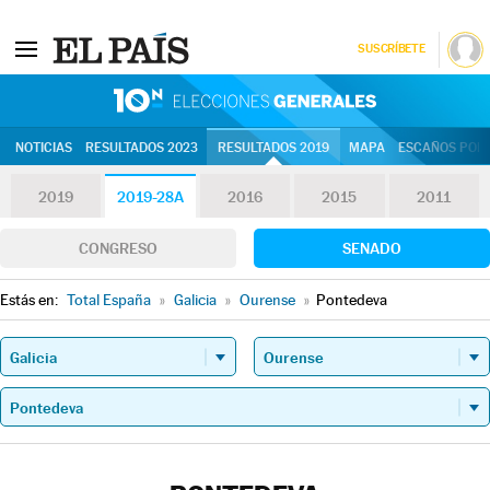
SUSCRÍBETE
10N | Eleccion
NOTICIAS
RESULTADOS 2023
RESULTADOS 2019
MAPA
ESCAÑOS POR 
2019
2019-28A
2016
2015
2011
CONGRESO
SENADO
Estás en:
Total España
»
Galicia
»
Ourense
»
Pontedeva