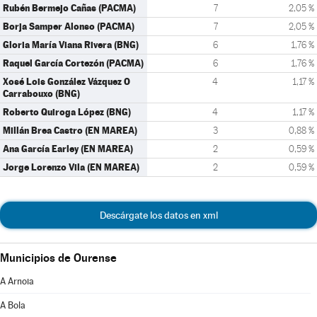
Rubén Bermejo Cañas (PACMA)
7
2,05 %
Borja Samper Alonso (PACMA)
7
2,05 %
Gloria María Viana Rivera (BNG)
6
1,76 %
Raquel García Cortezón (PACMA)
6
1,76 %
Xosé Lois González Vázquez O
4
1,17 %
Carrabouxo (BNG)
Roberto Quiroga López (BNG)
4
1,17 %
Millán Brea Castro (EN MAREA)
3
0,88 %
Ana García Earley (EN MAREA)
2
0,59 %
Jorge Lorenzo Vila (EN MAREA)
2
0,59 %
Descárgate los datos en xml
Municipios de Ourense
A Arnoia
A Bola