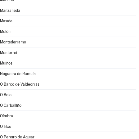
Manzaneda
Maside
Melón
Montederramo
Monterrei
Muíños
Nogueira de Ramuín
O Barco de Valdeorras
O Bolo
O Carballiño
Oímbra
O Irixo
O Pereiro de Aguiar