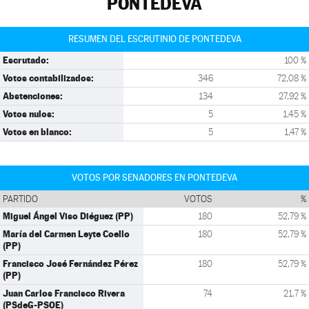
PONTEDEVA
RESUMEN DEL ESCRUTINIO DE PONTEDEVA
Escrutado:
100 %
Votos contabilizados:
346
72,08 %
Abstenciones:
134
27,92 %
Votos nulos:
5
1,45 %
Votos en blanco:
5
1,47 %
VOTOS POR SENADORES EN PONTEDEVA
PARTIDO
VOTOS
%
Miguel Ángel Viso Diéguez (PP)
180
52,79 %
María del Carmen Leyte Coello
180
52,79 %
(PP)
Francisco José Fernández Pérez
180
52,79 %
(PP)
Juan Carlos Francisco Rivera
74
21,7 %
(PSdeG-PSOE)