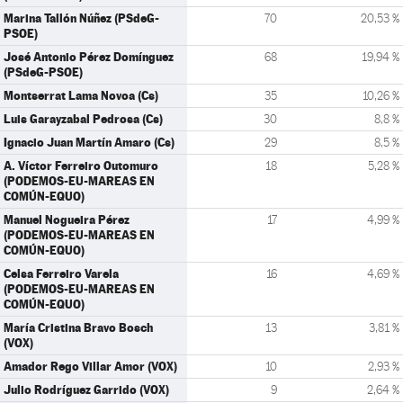
Marina Tallón Núñez (PSdeG-
70
20,53 %
PSOE)
José Antonio Pérez Domínguez
68
19,94 %
(PSdeG-PSOE)
Montserrat Lama Novoa (Cs)
35
10,26 %
Luis Garayzabal Pedrosa (Cs)
30
8,8 %
Ignacio Juan Martín Amaro (Cs)
29
8,5 %
A. Víctor Ferreiro Outomuro
18
5,28 %
(PODEMOS-EU-MAREAS EN
COMÚN-EQUO)
Manuel Nogueira Pérez
17
4,99 %
(PODEMOS-EU-MAREAS EN
COMÚN-EQUO)
Celsa Ferreiro Varela
16
4,69 %
(PODEMOS-EU-MAREAS EN
COMÚN-EQUO)
María Cristina Bravo Bosch
13
3,81 %
(VOX)
Amador Rego Villar Amor (VOX)
10
2,93 %
Julio Rodríguez Garrido (VOX)
9
2,64 %