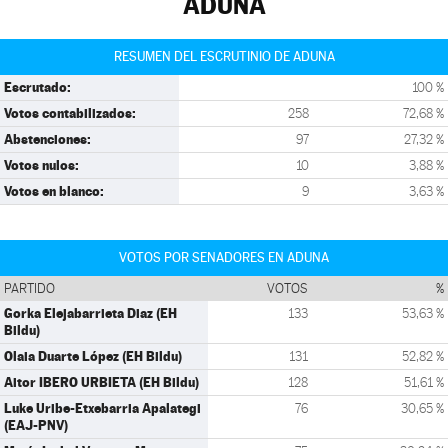
ADUNA
RESUMEN DEL ESCRUTINIO DE ADUNA
Escrutado:
100 %
Votos contabilizados:
258
72,68 %
Abstenciones:
97
27,32 %
Votos nulos:
10
3,88 %
Votos en blanco:
9
3,63 %
VOTOS POR SENADORES EN ADUNA
PARTIDO
VOTOS
%
Gorka Elejabarrieta Diaz (EH
133
53,63 %
Bildu)
Olaia Duarte López (EH Bildu)
131
52,82 %
Aitor IBERO URBIETA (EH Bildu)
128
51,61 %
Luke Uribe-Etxebarria Apalategi
76
30,65 %
(EAJ-PNV)