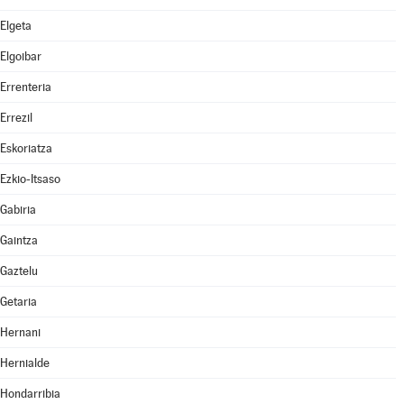
Elgeta
Elgoibar
Errenteria
Errezil
Eskoriatza
Ezkio-Itsaso
Gabiria
Gaintza
Gaztelu
Getaria
Hernani
Hernialde
Hondarribia