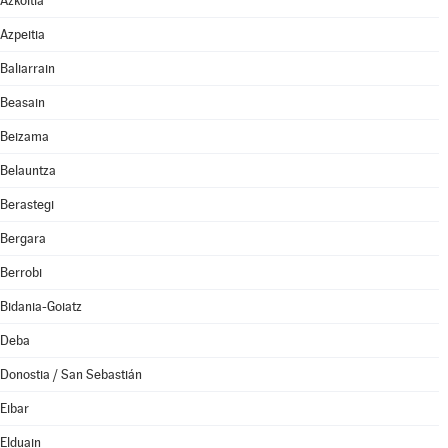
Azkoitia
Azpeitia
Baliarrain
Beasain
Beizama
Belauntza
Berastegi
Bergara
Berrobi
Bidania-Goiatz
Deba
Donostia / San Sebastián
Eibar
Elduain