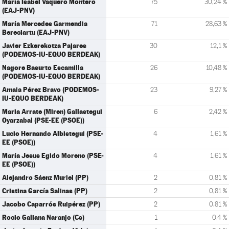
María Isabel Vaquero Montero
75
30,24 %
(EAJ-PNV)
María Mercedes Garmendia
71
28,63 %
Bereciartu (EAJ-PNV)
Javier Ezkerekotza Pajares
30
12,1 %
(PODEMOS-IU-EQUO BERDEAK)
Nagore Basurto Escamilla
26
10,48 %
(PODEMOS-IU-EQUO BERDEAK)
Amaia Pérez Bravo (PODEMOS-
23
9,27 %
IU-EQUO BERDEAK)
Maria Arrate (Miren) Gallastegui
6
2,42 %
Oyarzabal (PSE-EE (PSOE))
Lucio Hernando Albistegui (PSE-
4
1,61 %
EE (PSOE))
María Jesus Egido Moreno (PSE-
4
1,61 %
EE (PSOE))
Alejandro Sáenz Muriel (PP)
2
0,81 %
Cristina García Salinas (PP)
2
0,81 %
Jacobo Caparrós Ruipérez (PP)
2
0,81 %
Rocio Galiana Naranjo (Cs)
1
0,4 %