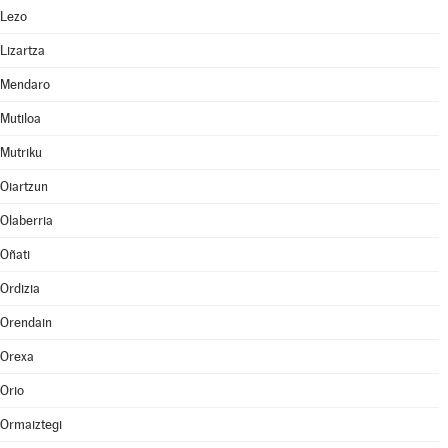
Lezo
Lizartza
Mendaro
Mutiloa
Mutriku
Oiartzun
Olaberria
Oñati
Ordizia
Orendain
Orexa
Orio
Ormaiztegi