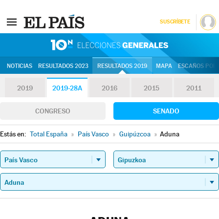
SUSCRÍBETE
10N | Eleccion
NOTICIAS
RESULTADOS 2023
RESULTADOS 2019
MAPA
ESCAÑOS POR 
2019
2019-28A
2016
2015
2011
CONGRESO
SENADO
Estás en:
Total España
»
País Vasco
»
Guipúzcoa
»
Aduna