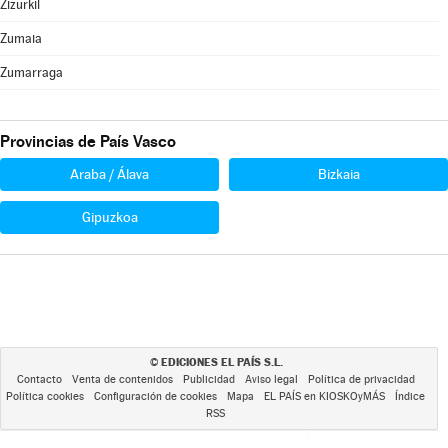
Zizurkil
Zumaia
Zumarraga
Provincias de País Vasco
Araba / Álava
Bizkaia
Gipuzkoa
EDICIONES EL PAÍS S.L.
©
Contacto
Venta de contenidos
Publicidad
Aviso legal
Política de privacidad
Política cookies
Configuración de cookies
Mapa
EL PAÍS en KIOSKOyMÁS
Índice
RSS