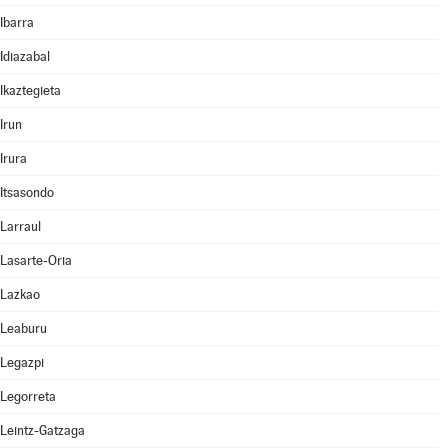
Ibarra
Idiazabal
Ikaztegieta
Irun
Irura
Itsasondo
Larraul
Lasarte-Oria
Lazkao
Leaburu
Legazpi
Legorreta
Leintz-Gatzaga