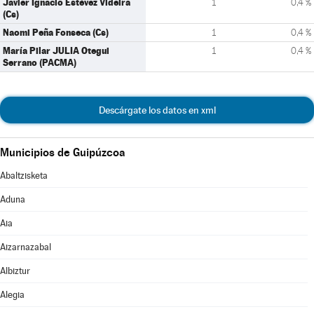
Javier Ignacio Estévez Videira
1
0,4 %
(Cs)
Naomi Peña Fonseca (Cs)
1
0,4 %
María Pilar JULIA Otegui
1
0,4 %
Serrano (PACMA)
Descárgate los datos en xml
Municipios de Guipúzcoa
Abaltzisketa
Aduna
Aia
Aizarnazabal
Albiztur
Alegia