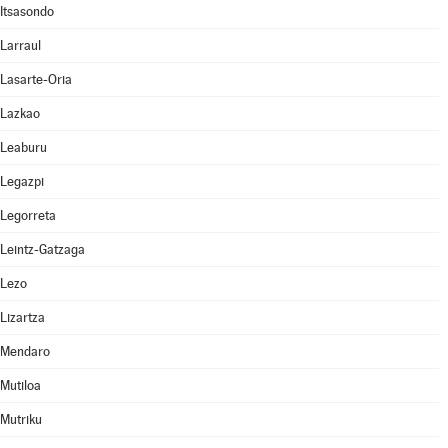
Itsasondo
Larraul
Lasarte-Oria
Lazkao
Leaburu
Legazpi
Legorreta
Leintz-Gatzaga
Lezo
Lizartza
Mendaro
Mutiloa
Mutriku