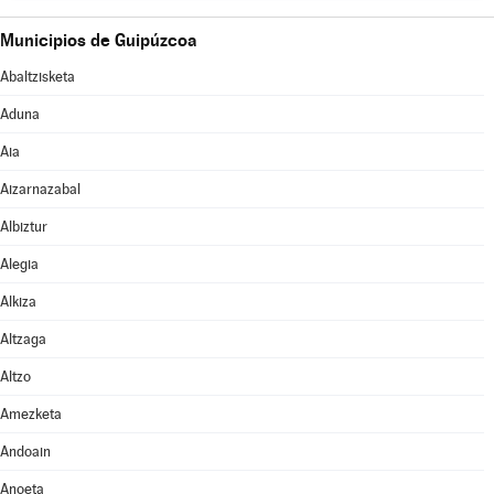
Municipios de Guipúzcoa
Abaltzisketa
Aduna
Aia
Aizarnazabal
Albiztur
Alegia
Alkiza
Altzaga
Altzo
Amezketa
Andoain
Anoeta