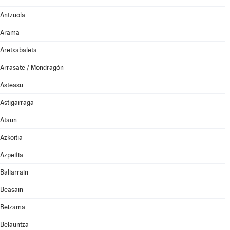
Antzuola
Arama
Aretxabaleta
Arrasate / Mondragón
Asteasu
Astigarraga
Ataun
Azkoitia
Azpeitia
Baliarrain
Beasain
Beizama
Belauntza