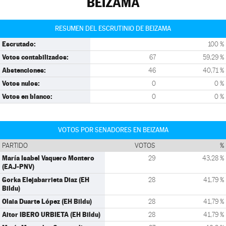
BEIZAMA
RESUMEN DEL ESCRUTINIO DE BEIZAMA
Escrutado:
100 %
Votos contabilizados:
67
59,29 %
Abstenciones:
46
40,71 %
Votos nulos:
0
0 %
Votos en blanco:
0
0 %
VOTOS POR SENADORES EN BEIZAMA
PARTIDO
VOTOS
%
María Isabel Vaquero Montero
29
43,28 %
(EAJ-PNV)
Gorka Elejabarrieta Diaz (EH
28
41,79 %
Bildu)
Olaia Duarte López (EH Bildu)
28
41,79 %
Aitor IBERO URBIETA (EH Bildu)
28
41,79 %