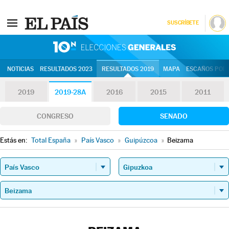
SUSCRÍBETE
10N | Eleccion
NOTICIAS
RESULTADOS 2023
RESULTADOS 2019
MAPA
ESCAÑOS POR 
2019
2019-28A
2016
2015
2011
CONGRESO
SENADO
Estás en:
Total España
»
País Vasco
»
Guipúzcoa
»
Beizama