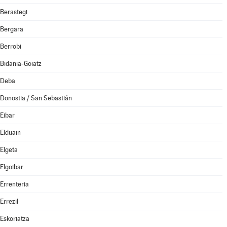
Berastegi
Bergara
Berrobi
Bidania-Goiatz
Deba
Donostia / San Sebastián
Eibar
Elduain
Elgeta
Elgoibar
Errenteria
Errezil
Eskoriatza