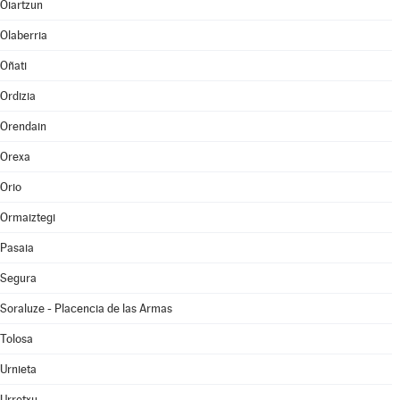
Oiartzun
Olaberria
Oñati
Ordizia
Orendain
Orexa
Orio
Ormaiztegi
Pasaia
Segura
Soraluze - Placencia de las Armas
Tolosa
Urnieta
Urretxu