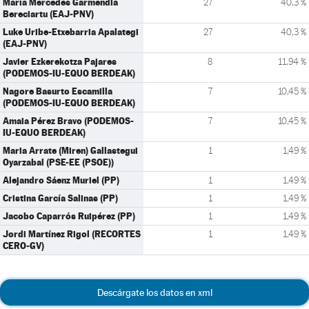
María Mercedes Garmendia
27
40,3 %
Bereciartu (EAJ-PNV)
Luke Uribe-Etxebarria Apalategi
27
40,3 %
(EAJ-PNV)
Javier Ezkerekotza Pajares
8
11,94 %
(PODEMOS-IU-EQUO BERDEAK)
Nagore Basurto Escamilla
7
10,45 %
(PODEMOS-IU-EQUO BERDEAK)
Amaia Pérez Bravo (PODEMOS-
7
10,45 %
IU-EQUO BERDEAK)
Maria Arrate (Miren) Gallastegui
1
1,49 %
Oyarzabal (PSE-EE (PSOE))
Alejandro Sáenz Muriel (PP)
1
1,49 %
Cristina García Salinas (PP)
1
1,49 %
Jacobo Caparrós Ruipérez (PP)
1
1,49 %
Jordi Martínez Rigol (RECORTES
1
1,49 %
CERO-GV)
Descárgate los datos en xml