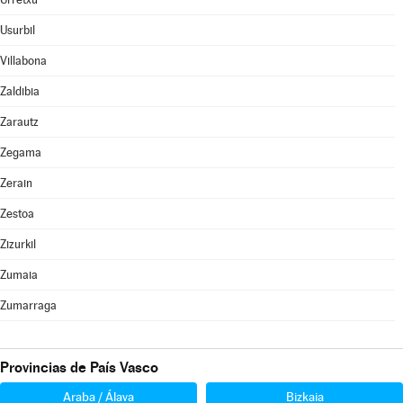
Usurbil
Villabona
Zaldibia
Zarautz
Zegama
Zerain
Zestoa
Zizurkil
Zumaia
Zumarraga
Provincias de País Vasco
Araba / Álava
Bizkaia