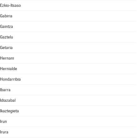
Ezkio-Itsaso
Gabiria
Gaintza
Gaztelu
Getaria
Hernani
Hernialde
Hondarribia
Ibarra
Idiazabal
Ikaztegieta
Irun
Irura