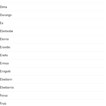
Dima
Durango
Ea
Elantxobe
Elorrio
Erandio
Ereño
Ermua
Errigoiti
Etxebarri
Etxebarria
Forua
Fruiz