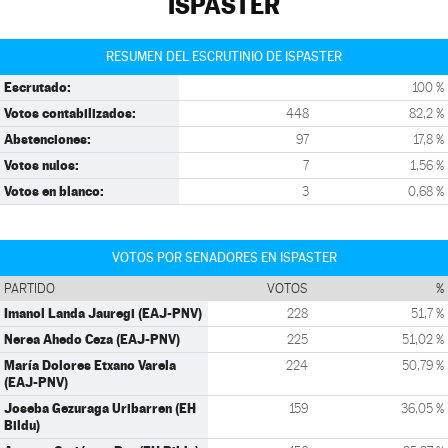
ISPASTER
RESUMEN DEL ESCRUTINIO DE ISPASTER
Escrutado:
100 %
Votos contabilizados:
448
82,2 %
Abstenciones:
97
17,8 %
Votos nulos:
7
1,56 %
Votos en blanco:
3
0,68 %
VOTOS POR SENADORES EN ISPASTER
PARTIDO
VOTOS
%
Imanol Landa Jauregi (EAJ-PNV)
228
51,7 %
Nerea Ahedo Ceza (EAJ-PNV)
225
51,02 %
María Dolores Etxano Varela
224
50,79 %
(EAJ-PNV)
Joseba Gezuraga Uribarren (EH
159
36,05 %
Bildu)