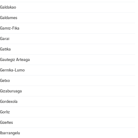
Galdakao
Galdames
Gamiz-Fika
Garai
Gatika
Gautegiz Arteaga
Gernika-Lumo
Getxo
Gizaburuaga
Gordexola
Gorliz
Güeñes
Ibarrangelu