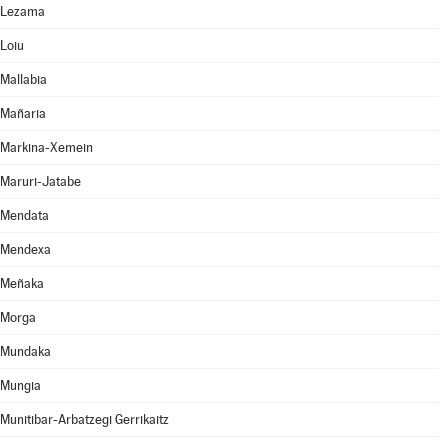
Lezama
Loiu
Mallabia
Mañaria
Markina-Xemein
Maruri-Jatabe
Mendata
Mendexa
Meñaka
Morga
Mundaka
Mungia
Munitibar-Arbatzegi Gerrikaitz