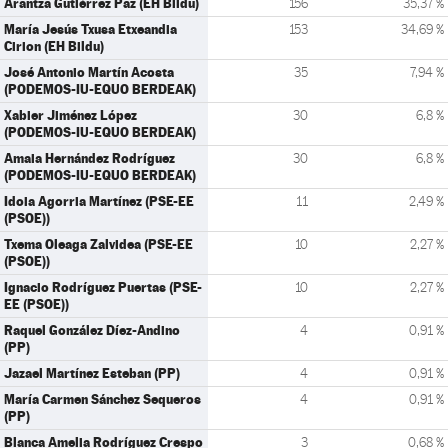
Arantza Gutiérrez Paz (EH Bildu)
156
35,37 %
María Jesús Txusa Etxeandia
153
34,69 %
Cirion (EH Bildu)
José Antonio Martín Acosta
35
7,94 %
(PODEMOS-IU-EQUO BERDEAK)
Xabier Jiménez López
30
6,8 %
(PODEMOS-IU-EQUO BERDEAK)
Amaia Hernández Rodríguez
30
6,8 %
(PODEMOS-IU-EQUO BERDEAK)
Idoia Agorria Martínez (PSE-EE
11
2,49 %
(PSOE))
Txema Oleaga Zalvidea (PSE-EE
10
2,27 %
(PSOE))
Ignacio Rodríguez Puertas (PSE-
10
2,27 %
EE (PSOE))
Raquel González Díez-Andino
4
0,91 %
(PP)
Jazael Martínez Esteban (PP)
4
0,91 %
María Carmen Sánchez Sequeros
4
0,91 %
(PP)
Blanca Amelia Rodríguez Crespo
3
0,68 %