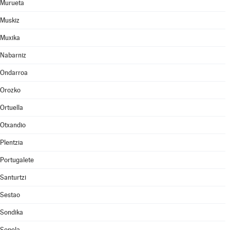
Murueta
Muskiz
Muxika
Nabarniz
Ondarroa
Orozko
Ortuella
Otxandio
Plentzia
Portugalete
Santurtzi
Sestao
Sondika
Sopela