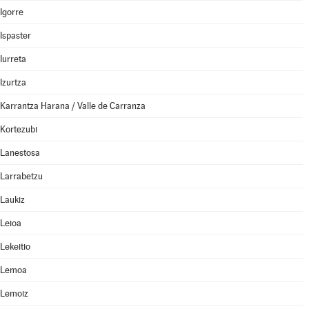
Igorre
Ispaster
Iurreta
Izurtza
Karrantza Harana / Valle de Carranza
Kortezubi
Lanestosa
Larrabetzu
Laukiz
Leioa
Lekeitio
Lemoa
Lemoiz