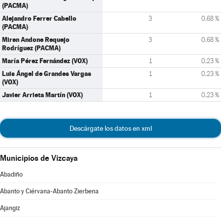
(PACMA)
Alejandro Ferrer Cabello
3
0,68 %
(PACMA)
Miren Andone Requejo
3
0,68 %
Rodríguez (PACMA)
María Pérez Fernández (VOX)
1
0,23 %
Luis Ángel de Grandes Vargas
1
0,23 %
(VOX)
Javier Arrieta Martín (VOX)
1
0,23 %
Descárgate los datos en xml
Municipios de Vizcaya
Abadiño
Abanto y Ciérvana-Abanto Zierbena
Ajangiz