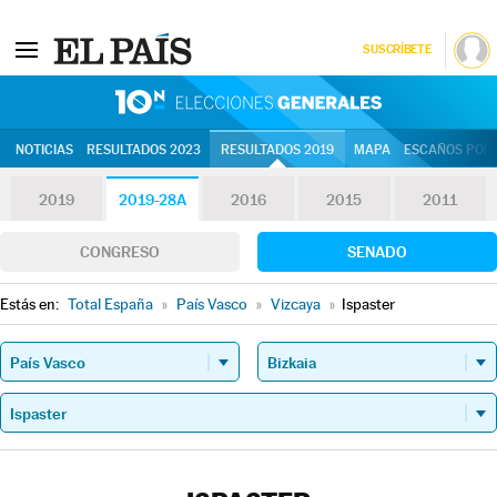
SUSCRÍBETE
10N | Eleccion
NOTICIAS
RESULTADOS 2023
RESULTADOS 2019
MAPA
ESCAÑOS POR 
2019
2019-28A
2016
2015
2011
CONGRESO
SENADO
Estás en:
Total España
»
País Vasco
»
Vizcaya
»
Ispaster