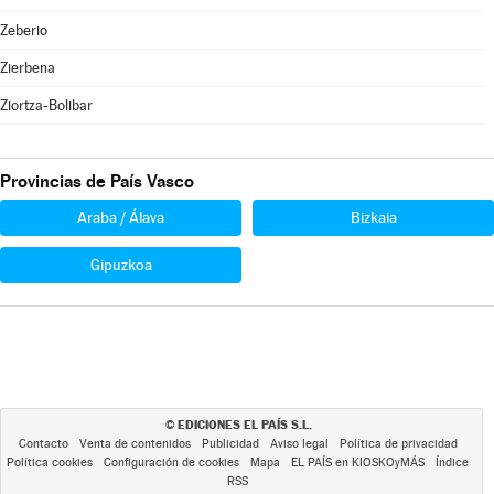
Zeberio
Zierbena
Ziortza-Bolibar
Provincias de País Vasco
Araba / Álava
Bizkaia
Gipuzkoa
EDICIONES EL PAÍS S.L.
©
Contacto
Venta de contenidos
Publicidad
Aviso legal
Política de privacidad
Política cookies
Configuración de cookies
Mapa
EL PAÍS en KIOSKOyMÁS
Índice
RSS