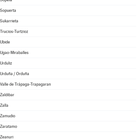
Sopuerta
Sukarrieta
Trucios-Turtzioz
Ubide
Ugao-Miraballes
Urduliz
Urduña / Orduña
Valle de Trápaga-Trapagaran
Zaldibar
Zalla
Zamudio
Zaratamo
Zeanuri