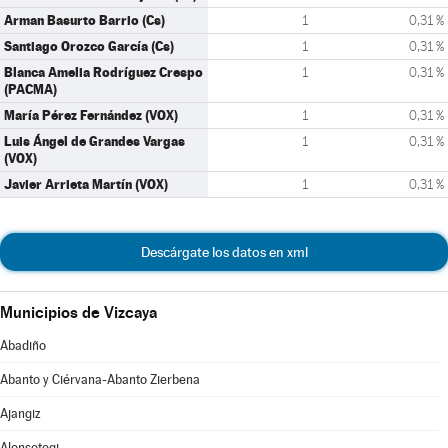
Arman Basurto Barrio (Cs)
1
0,31 %
Santiago Orozco García (Cs)
1
0,31 %
Blanca Amelia Rodríguez Crespo
1
0,31 %
(PACMA)
María Pérez Fernández (VOX)
1
0,31 %
Luis Ángel de Grandes Vargas
1
0,31 %
(VOX)
Javier Arrieta Martín (VOX)
1
0,31 %
Descárgate los datos en xml
Municipios de Vizcaya
Abadiño
Abanto y Ciérvana-Abanto Zierbena
Ajangiz
Alonsotegi