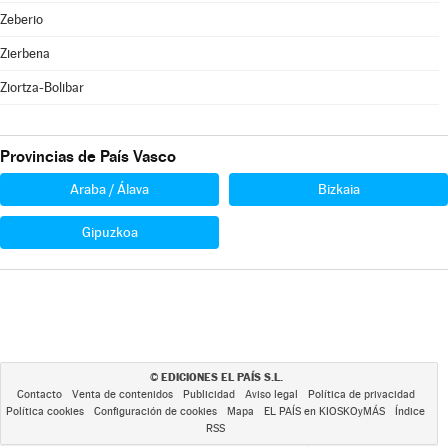
Zeberio
Zierbena
Ziortza-Bolibar
Provincias de País Vasco
Araba / Álava
Bizkaia
Gipuzkoa
EDICIONES EL PAÍS S.L.
©
Contacto
Venta de contenidos
Publicidad
Aviso legal
Política de privacidad
Política cookies
Configuración de cookies
Mapa
EL PAÍS en KIOSKOyMÁS
Índice
RSS