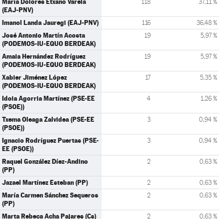
María Dolores Etxano Varela
118
37,11 %
(EAJ-PNV)
Imanol Landa Jauregi (EAJ-PNV)
116
36,48 %
José Antonio Martín Acosta
19
5,97 %
(PODEMOS-IU-EQUO BERDEAK)
Amaia Hernández Rodríguez
19
5,97 %
(PODEMOS-IU-EQUO BERDEAK)
Xabier Jiménez López
17
5,35 %
(PODEMOS-IU-EQUO BERDEAK)
Idoia Agorria Martínez (PSE-EE
4
1,26 %
(PSOE))
Txema Oleaga Zalvidea (PSE-EE
3
0,94 %
(PSOE))
Ignacio Rodríguez Puertas (PSE-
3
0,94 %
EE (PSOE))
Raquel González Díez-Andino
2
0,63 %
(PP)
Jazael Martínez Esteban (PP)
2
0,63 %
María Carmen Sánchez Sequeros
2
0,63 %
(PP)
Marta Rebeca Acha Pajares (Cs)
2
0,63 %