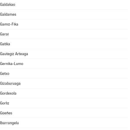
Galdakao
Galdames
Gamiz-Fika
Garai
Gatika
Gautegiz Arteaga
Gernika-Lumo
Getxo
Gizaburuaga
Gordexola
Gorliz
Güeñes
Ibarrangelu