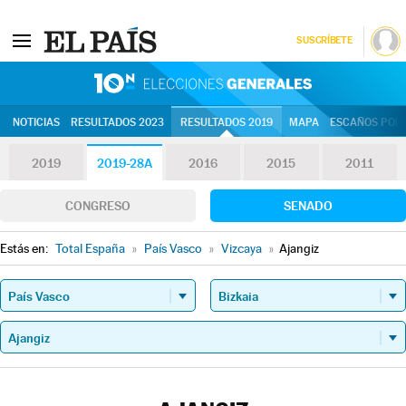
SUSCRÍBETE
10N | Eleccion
NOTICIAS
RESULTADOS 2023
RESULTADOS 2019
MAPA
ESCAÑOS POR 
2019
2019-28A
2016
2015
2011
CONGRESO
SENADO
Estás en:
Total España
»
País Vasco
»
Vizcaya
»
Ajangiz