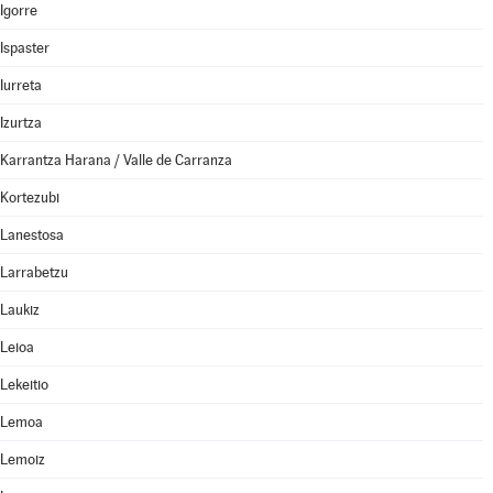
Igorre
Ispaster
Iurreta
Izurtza
Karrantza Harana / Valle de Carranza
Kortezubi
Lanestosa
Larrabetzu
Laukiz
Leioa
Lekeitio
Lemoa
Lemoiz