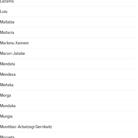
Lezama
Loiu
Mallabia
Mañaria
Markina-Xemein
Maruri-Jatabe
Mendata
Mendexa
Meñaka
Morga
Mundaka
Mungia
Munitibar-Arbatzegi Gerrikaitz
Murueta