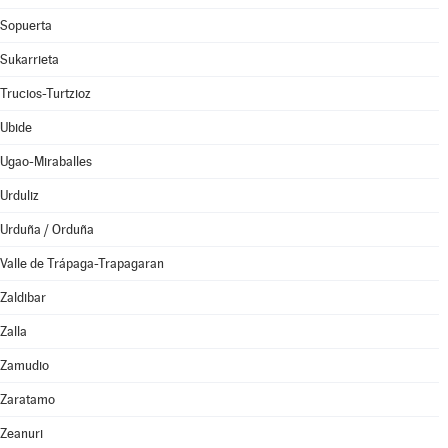
Sopuerta
Sukarrieta
Trucios-Turtzioz
Ubide
Ugao-Miraballes
Urduliz
Urduña / Orduña
Valle de Trápaga-Trapagaran
Zaldibar
Zalla
Zamudio
Zaratamo
Zeanuri