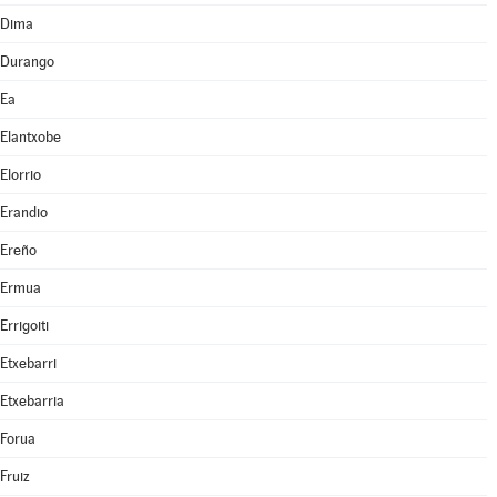
Dima
Durango
Ea
Elantxobe
Elorrio
Erandio
Ereño
Ermua
Errigoiti
Etxebarri
Etxebarria
Forua
Fruiz