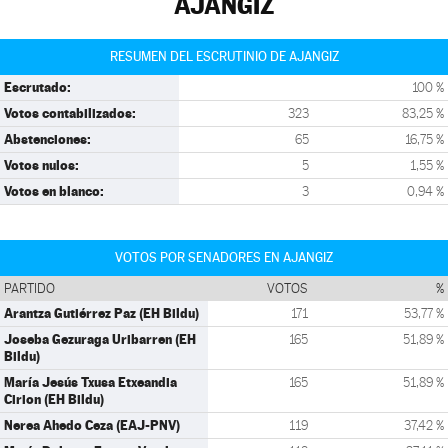
AJANGIZ
RESUMEN DEL ESCRUTINIO DE AJANGIZ
Escrutado:
100 %
Votos contabilizados:
323
83,25 %
Abstenciones:
65
16,75 %
Votos nulos:
5
1,55 %
Votos en blanco:
3
0,94 %
VOTOS POR SENADORES EN AJANGIZ
PARTIDO
VOTOS
%
Arantza Gutiérrez Paz (EH Bildu)
171
53,77 %
Joseba Gezuraga Uribarren (EH
165
51,89 %
Bildu)
María Jesús Txusa Etxeandia
165
51,89 %
Cirion (EH Bildu)
Nerea Ahedo Ceza (EAJ-PNV)
119
37,42 %