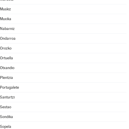
Muskiz
Muxika
Nabarniz
Ondarroa
Orozko
Ortuella
Otxandio
Plentzia
Portugalete
Santurtzi
Sestao
Sondika
Sopela