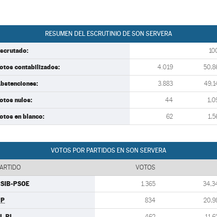
RESUMEN DEL ESCRUTINIO DE SON SERVERA
scrutado:
10
otos contabilizados:
4.019
50,8
bstenciones:
3.883
49,1
otos nulos:
44
1,0
otos en blanco:
62
1,5
VOTOS POR PARTIDOS EN SON SERVERA
ARTIDO
VOTOS
SIB-PSOE
1.365
34,3
PP
834
20,9
L PI
462
11,6