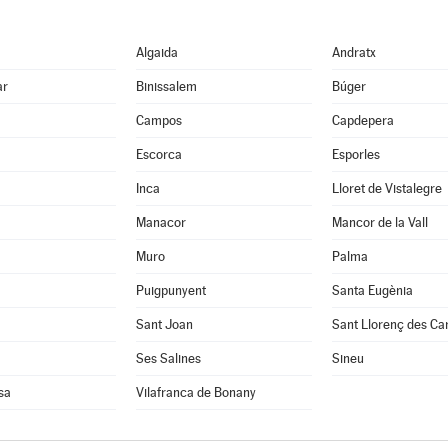
Algaida
Andratx
ar
Binissalem
Búger
Campos
Capdepera
Escorca
Esporles
Inca
Lloret de Vistalegre
Manacor
Mancor de la Vall
Muro
Palma
Puigpunyent
Santa Eugènia
Sant Joan
Sant Llorenç des Ca
Ses Salines
Sineu
sa
Vilafranca de Bonany