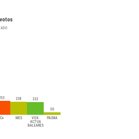
votos
TADO
253
238
232
50
Cs
MÉS
VOX-
PACMA
ACTUA
BALEARES