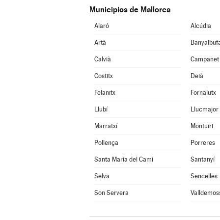
Municipios de Mallorca
Alaró
Alcúdia
Artà
Banyalbuf
Calvià
Campanet
Costitx
Deià
Felanitx
Fornalutx
Llubí
Llucmajor
Marratxí
Montuïri
Pollença
Porreres
Santa María del Camí
Santanyí
Selva
Sencelles
Son Servera
Valldemos