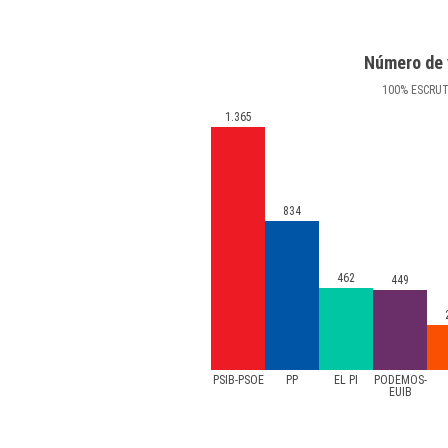
Número de 
100
%
ESCRU
1.365
834
462
449
PSIB-PSOE
PP
EL PI
PODEMOS-
EUIB