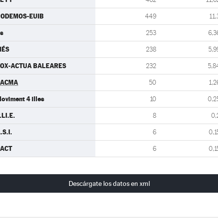
PODEMOS-EUIB
449
11,
s
253
6,3
MÉS
238
5,9
OX-ACTUA BALEARES
232
5,8
PACMA
50
1,2
oviment 4 illes
10
0,2
.LI.E.
8
0,
.S.I.
6
0,1
PACT
6
0,1
Descárgate los datos en xml