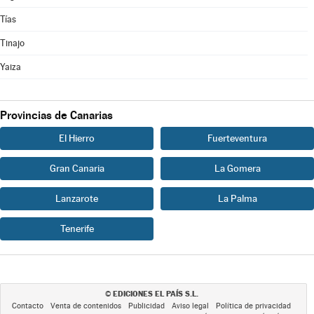
Tías
Tinajo
Yaiza
Provincias de Canarias
El Hierro
Fuerteventura
Gran Canaria
La Gomera
Lanzarote
La Palma
Tenerife
EDICIONES EL PAÍS S.L.
©
Contacto
Venta de contenidos
Publicidad
Aviso legal
Política de privacidad