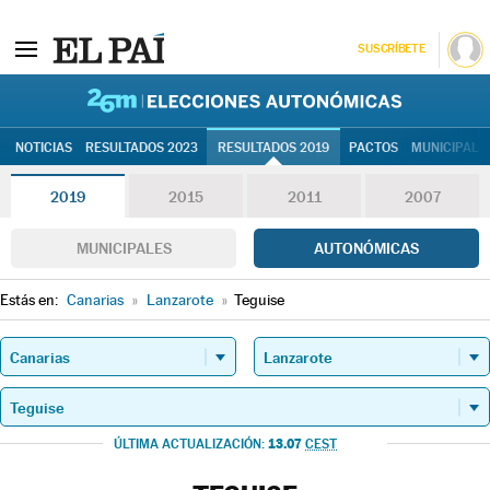
SUSCRÍBETE
26M | Elec
NOTICIAS
RESULTADOS 2023
RESULTADOS 2019
PACTOS
MUNICIPALE
2019
2015
2011
2007
MUNICIPALES
AUTONÓMICAS
Estás en:
Canarias
»
Lanzarote
»
Teguise
13.07
ÚLTIMA ACTUALIZACIÓN:
CEST