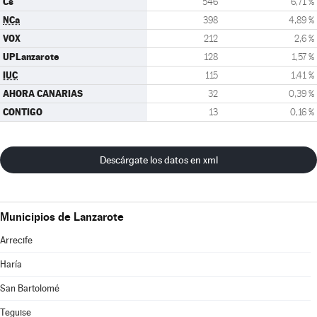
Cs
546
6,71 %
NCa
398
4,89 %
VOX
212
2,6 %
UPLanzarote
128
1,57 %
IUC
115
1,41 %
AHORA CANARIAS
32
0,39 %
CONTIGO
13
0,16 %
Descárgate los datos en xml
Municipios de Lanzarote
Arrecife
Haría
San Bartolomé
Teguise