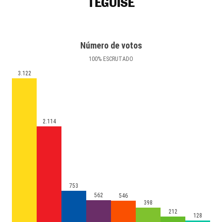
TEGUISE
Número de votos
100
%
ESCRUTADO
3.122
2.114
753
562
546
398
212
128