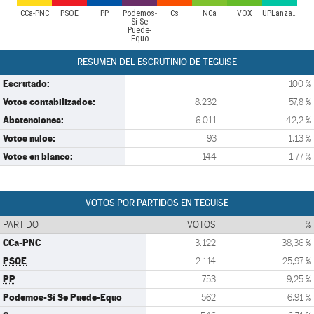
CCa-PNC
PSOE
PP
Podemos-
Cs
NCa
VOX
UPLanzarote
Sí Se
Puede-
Equo
RESUMEN DEL ESCRUTINIO DE TEGUISE
Escrutado:
100 %
Votos contabilizados:
8.232
57,8 %
Abstenciones:
6.011
42,2 %
Votos nulos:
93
1,13 %
Votos en blanco:
144
1,77 %
VOTOS POR PARTIDOS EN TEGUISE
PARTIDO
VOTOS
%
CCa-PNC
3.122
38,36 %
PSOE
2.114
25,97 %
PP
753
9,25 %
Podemos-Sí Se Puede-Equo
562
6,91 %