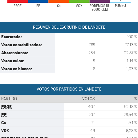
PSOE
PP
Cs
VOX
PODEMOS-IU-
PUM+J
EQUO CLM
RESUMEN DEL ESCRUTINIO DE LANDETE
Escrutado:
100 %
Votos contabilizados:
789
77,13 %
Abstenciones:
234
22,87 %
Votos nulos:
9
1,14 %
Votos en blanco:
8
1,03 %
VOTOS POR PARTIDOS EN LANDETE
PARTIDO
VOTOS
%
PSOE
407
52,18 %
PP
207
26,54 %
Cs
71
9,1 %
VOX
49
6,28 %