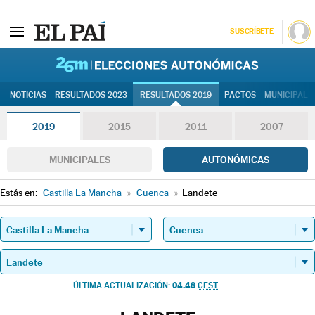
SUSCRÍBETE
26M | Elec
NOTICIAS
RESULTADOS 2023
RESULTADOS 2019
PACTOS
MUNICIPALE
2019
2015
2011
2007
MUNICIPALES
AUTONÓMICAS
Estás en:
Castilla La Mancha
»
Cuenca
»
Landete
04.48
ÚLTIMA ACTUALIZACIÓN:
CEST