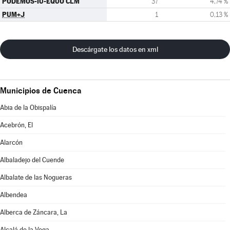
PODEMOS-IU-EQUO CLM
37
4,74 %
PUM+J
1
0,13 %
Descárgate los datos en xml
Municipios de Cuenca
Abia de la Obispalía
Acebrón, El
Alarcón
Albaladejo del Cuende
Albalate de las Nogueras
Albendea
Alberca de Záncara, La
Alcalá de la Vega