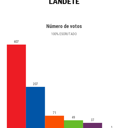
LANDETE
Número de votos
100
%
ESCRUTADO
407
207
71
49
37
1