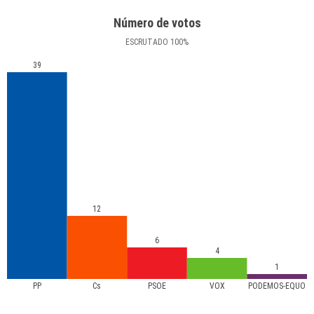
Número de votos
ESCRUTADO
100
%
39
12
6
4
1
PP
Cs
PSOE
VOX
PODEMOS-EQUO