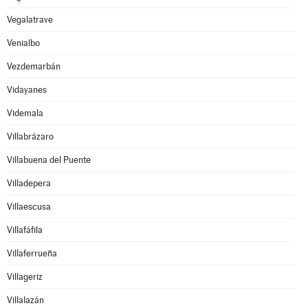
Vegalatrave
Venialbo
Vezdemarbán
Vidayanes
Videmala
Villabrázaro
Villabuena del Puente
Villadepera
Villaescusa
Villafáfila
Villaferrueña
Villageriz
Villalazán