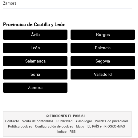
Zamora
Provincias de Castilla y León
Ávila
Burgos
León
Palencia
Salamanca
Segovia
Soria
Valladolid
Zamora
EDICIONES EL PAÍS S.L.
©
Contacto
Venta de contenidos
Publicidad
Aviso legal
Política de privacidad
Política cookies
Configuración de cookies
Mapa
EL PAÍS en KIOSKOyMÁS
Índice
RSS