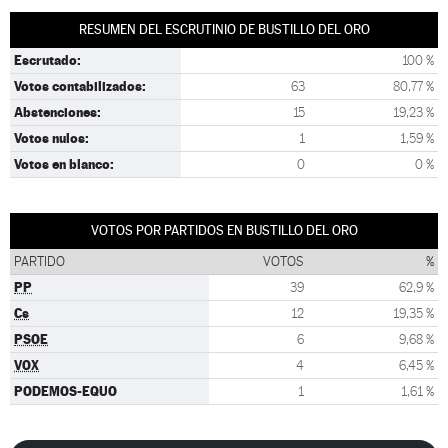
RESUMEN DEL ESCRUTINIO DE BUSTILLO DEL ORO
Escrutado:
100 %
Votos contabilizados:
63
80,77 %
Abstenciones:
15
19,23 %
Votos nulos:
1
1,59 %
Votos en blanco:
0
0 %
VOTOS POR PARTIDOS EN BUSTILLO DEL ORO
PARTIDO
VOTOS
%
PP
39
62,9 %
Cs
12
19,35 %
PSOE
6
9,68 %
VOX
4
6,45 %
PODEMOS-EQUO
1
1,61 %