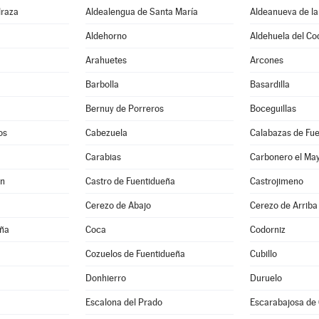
draza
Aldealengua de Santa María
Aldeanueva de la
Aldehorno
Aldehuela del Co
Arahuetes
Arcones
Barbolla
Basardilla
Bernuy de Porreros
Boceguillas
os
Cabezuela
Calabazas de Fu
Carabias
Carbonero el Ma
ón
Castro de Fuentidueña
Castrojimeno
Cerezo de Abajo
Cerezo de Arriba
eña
Coca
Codorniz
Cozuelos de Fuentidueña
Cubillo
Donhierro
Duruelo
Escalona del Prado
Escarabajosa de