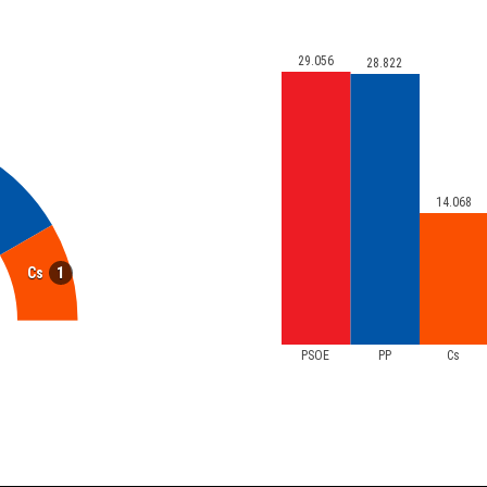
29.056
28.822
14.068
1
Cs
PSOE
PP
Cs