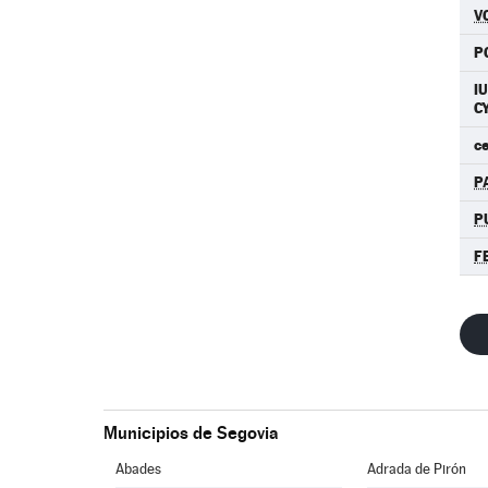
V
P
I
C
c
P
P
F
Municipios de Segovia
Abades
Adrada de Pirón