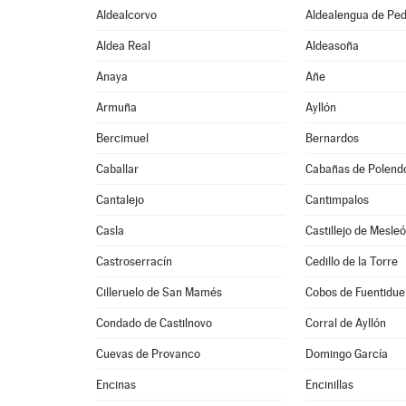
Aldealcorvo
Aldealengua de Pe
Aldea Real
Aldeasoña
Anaya
Añe
Armuña
Ayllón
Bercimuel
Bernardos
Caballar
Cabañas de Polend
Cantalejo
Cantimpalos
Casla
Castillejo de Mesle
Castroserracín
Cedillo de la Torre
Cilleruelo de San Mamés
Cobos de Fuentidu
Condado de Castilnovo
Corral de Ayllón
Cuevas de Provanco
Domingo García
Encinas
Encinillas