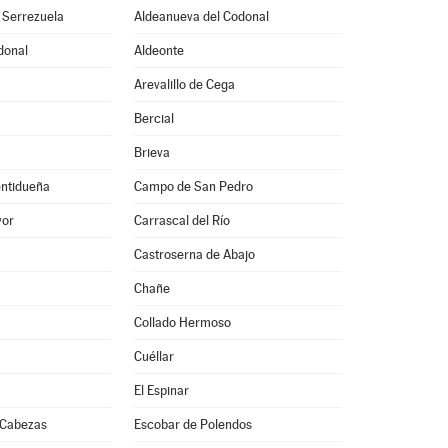
 Serrezuela
Aldeanueva del Codonal
donal
Aldeonte
Arevalillo de Cega
Bercial
Brieva
entidueña
Campo de San Pedro
yor
Carrascal del Río
Castroserna de Abajo
Chañe
Collado Hermoso
Cuéllar
El Espinar
 Cabezas
Escobar de Polendos