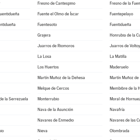
r
Fresno de Cantespino
Fresno de la Fue
Fuentidueña
Fuente el Olmo de Íscar
Fuentepelayo
entidueña
Fuentesoto
Fuentidueña
Grajera
Honrubia de la C
Juarros de Riomoros
Juarros de Volto
La Losa
La Matilla
Los Huertos
Maderuelo
Martín Muñoz de la Dehesa
Martín Muñoz de 
Melque de Cercos
Membibre de la 
de la Serrezuela
Monterrubio
Moral de Hornue
Nava de la Asunción
Navafría
Navares de Enmedio
Navares de las C
io
Nieva
Olombrada