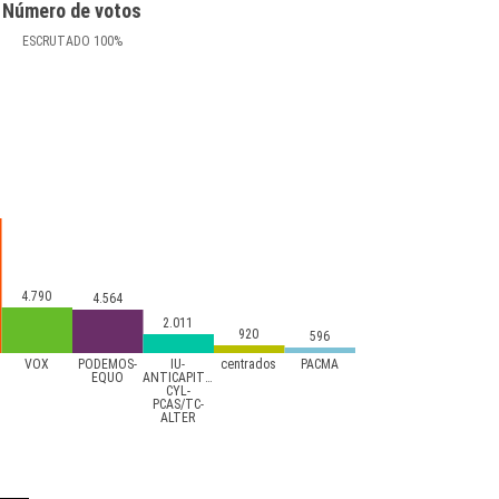
Número de votos
ESCRUTADO
100
%
4.790
4.564
2.011
920
596
VOX
PODEMOS-
IU-
centrados
PACMA
EQUO
ANTICAPITALISTA
CYL-
PCAS/TC-
ALTER