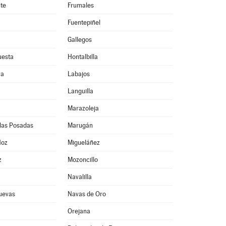
nte
Frumales
Fuentepiñel
Gallegos
uesta
Hontalbilla
ya
Labajos
Languilla
Marazoleja
las Posadas
Marugán
Hoz
Migueláñez
z
Mozoncillo
Navalilla
uevas
Navas de Oro
Orejana