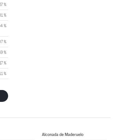
57 %
31 %
34 %
07 %
69 %
17 %
11 %
Alconada de Maderuelo