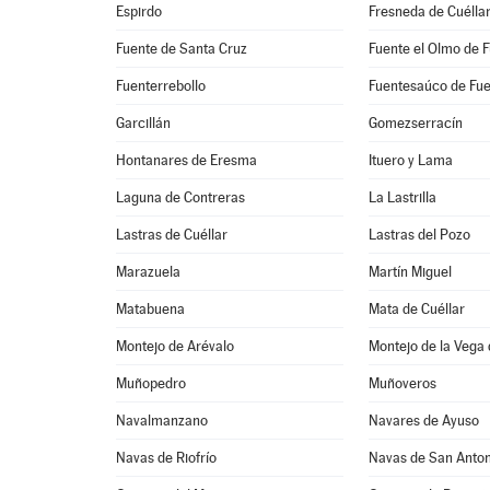
Espirdo
Fresneda de Cuélla
Fuente de Santa Cruz
Fuente el Olmo de 
Fuenterrebollo
Fuentesaúco de Fu
Garcillán
Gomezserracín
Hontanares de Eresma
Ituero y Lama
Laguna de Contreras
La Lastrilla
Lastras de Cuéllar
Lastras del Pozo
Marazuela
Martín Miguel
Matabuena
Mata de Cuéllar
Montejo de Arévalo
Montejo de la Vega 
Muñopedro
Muñoveros
Navalmanzano
Navares de Ayuso
Navas de Riofrío
Navas de San Anton