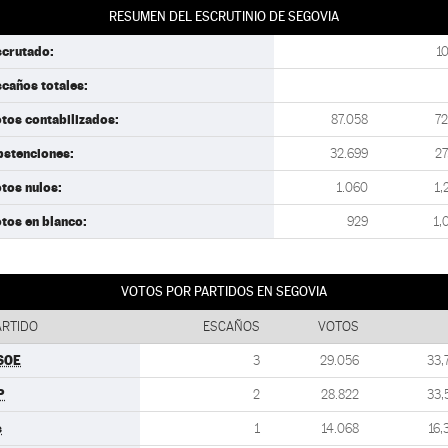
RESUMEN DEL ESCRUTINIO DE SEGOVIA
scrutado:
1
caños totales:
tos contabilizados:
87.058
72
bstenciones:
32.699
27
tos nulos:
1.060
1,
tos en blanco:
929
1,
VOTOS POR PARTIDOS EN SEGOVIA
ARTIDO
ESCAÑOS
VOTOS
SOE
3
29.056
33,
P
2
28.822
33,
s
1
14.068
16,