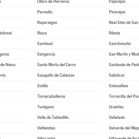
o
Otero de Herreros
Pajarejos
Perosillo
Pinarejos
Rapariegos
Real Sitio de San
rtolomé
Riaza
Ribota
Samboal
Sanchonuño
govia
Sangarcía
San Martín y Mud
 de Nieva
Santa Marta del Cerro
Santiuste de Ped
rto
Sauquillo de Cabezas
Sebúlcor
Sotillo
Sotosalbos
Torrecaballeros
Torrecilla del Pin
Turégano
Urueñas
Valle de Tabladillo
Vallelado
Valtiendas
Valverde del Maj
a
Villacastín
Villaverde de Ísc