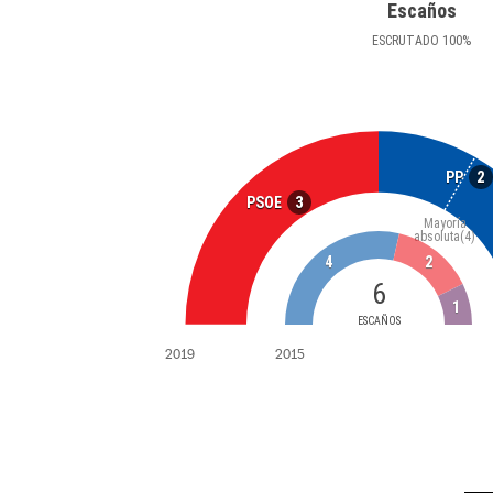
Escaños
ESCRUTADO
100
%
2
PP
3
PSOE
Mayoría
absoluta
(4)
4
2
6
1
ESCAÑOS
2019
2015