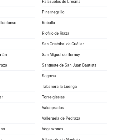
Palazuelos de Eresma
Pinarnegrillo
 Ildefonso
Rebollo
Riofrío de Riaza
San Cristóbal de Cuéllar
rián
San Miguel de Bernuy
raza
Santiuste de San Juan Bautista
Segovia
Tabanera la Luenga
ar
Torreiglesias
Valdeprados
Valleruela de Pedraza
ano
Veganzones
ar
Villaverde de Montejo