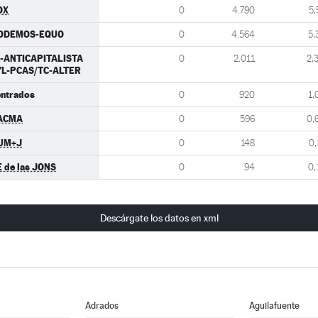
OX
0
4.790
5,
ODEMOS-EQUO
0
4.564
5,
U-ANTICAPITALISTA
0
2.011
2,
YL-PCAS/TC-ALTER
entrados
0
920
1,
ACMA
0
596
0,
UM+J
0
148
0,
E de las JONS
0
94
0,
Descárgate los datos en xml
Adrados
Aguilafuente