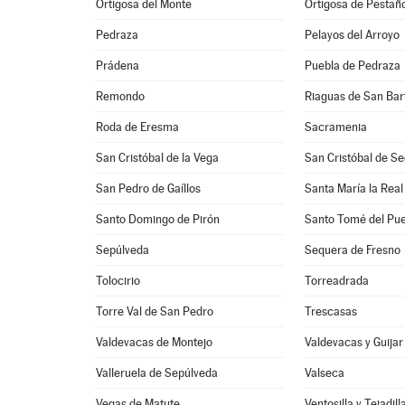
Ortigosa del Monte
Ortigosa de Pestañ
Pedraza
Pelayos del Arroyo
Prádena
Puebla de Pedraza
Remondo
Riaguas de San Ba
Roda de Eresma
Sacramenia
San Cristóbal de la Vega
San Cristóbal de Se
San Pedro de Gaíllos
Santa María la Real
Santo Domingo de Pirón
Santo Tomé del Pue
Sepúlveda
Sequera de Fresno
Tolocirio
Torreadrada
Torre Val de San Pedro
Trescasas
Valdevacas de Montejo
Valdevacas y Guijar
Valleruela de Sepúlveda
Valseca
Vegas de Matute
Ventosilla y Tejadill