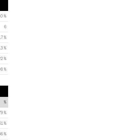
00 %
6
,7 %
,3 %
22 %
08 %
%
79 %
51 %
36 %