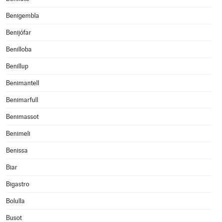
Benigembla
Benijófar
Benilloba
Benillup
Benimantell
Benimarfull
Benimassot
Benimeli
Benissa
Biar
Bigastro
Bolulla
Busot