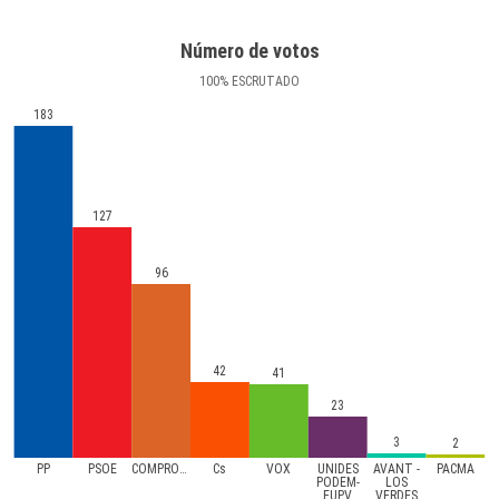
Número de votos
100
%
ESCRUTADO
183
127
96
42
41
23
3
2
PP
PSOE
COMPROMíS
Cs
VOX
UNIDES
AVANT -
PACMA
PODEM-
LOS
EUPV
VERDES