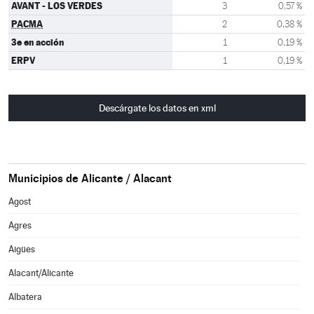
AVANT - LOS VERDES
3
0,57 %
PACMA
2
0,38 %
3e en acción
1
0,19 %
ERPV
1
0,19 %
Descárgate los datos en xml
Municipios de Alicante / Alacant
Agost
Agres
Aigües
Alacant/Alicante
Albatera