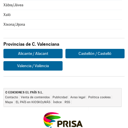
Xàbia/Jávea
Xaló
Xixona/Jijona
Provincias de C. Valenciana
Alicante / Alacant
Castellón / Castelló
Valencia / València
EDICIONES EL PAÍS S.L.
©
Contacto
Venta de contenidos
Publicidad
Aviso legal
Política cookies
Mapa
EL PAÍS en KIOSKOyMÁS
Índice
RSS