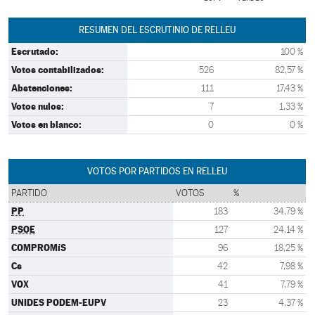
RESUMEN DEL ESCRUTINIO DE RELLEU
Escrutado:
100 %
Votos contabilizados:
526
82,57 %
Abstenciones:
111
17,43 %
Votos nulos:
7
1,33 %
Votos en blanco:
0
0 %
VOTOS POR PARTIDOS EN RELLEU
PARTIDO
VOTOS
%
PP
183
34,79 %
PSOE
127
24,14 %
COMPROMíS
96
18,25 %
Cs
42
7,98 %
VOX
41
7,79 %
UNIDES PODEM-EUPV
23
4,37 %