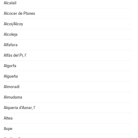
Alcalalí
Alcocer de Planes
Alcoi/Alcoy
Alcoleja
Alfafara
Alfàs del Pi, l'
Algorfa
Algueña
Almoradí
Almudaina
Alqueria d'Asnar, l'
Altea
Aspe