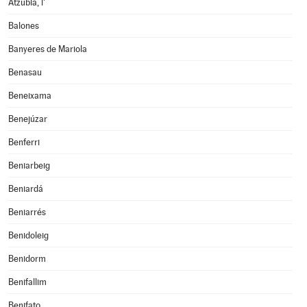
Atzúbia, l'
Balones
Banyeres de Mariola
Benasau
Beneixama
Benejúzar
Benferri
Beniarbeig
Beniardá
Beniarrés
Benidoleig
Benidorm
Benifallim
Benifato