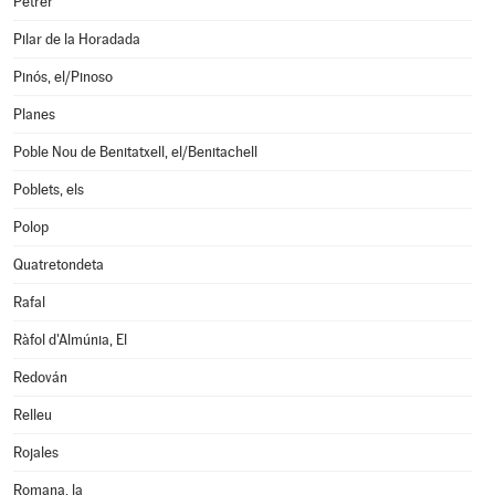
Petrer
Pilar de la Horadada
Pinós, el/Pinoso
Planes
Poble Nou de Benitatxell, el/Benitachell
Poblets, els
Polop
Quatretondeta
Rafal
Ràfol d'Almúnia, El
Redován
Relleu
Rojales
Romana, la