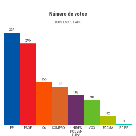
Número de votos
100
%
ESCRUTADO
335
296
155
138
108
90
32
3
PP
PSOE
Cs
COMPROMíS
UNIDES
VOX
PACMA
P.C.P.E.
PODEM-
EUPV