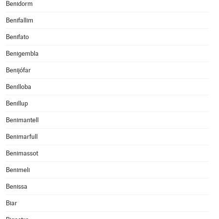
Benidorm
Benifallim
Benifato
Benigembla
Benijófar
Benilloba
Benillup
Benimantell
Benimarfull
Benimassot
Benimeli
Benissa
Biar