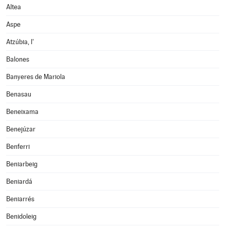
Altea
Aspe
Atzúbia, l'
Balones
Banyeres de Mariola
Benasau
Beneixama
Benejúzar
Benferri
Beniarbeig
Beniardá
Beniarrés
Benidoleig