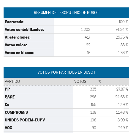
RESUMEN DEL ESCRUTINIO DE BUSOT
Escrutado:
100 %
Votos contabilizados:
1.202
74,24 %
Abstenciones:
417
25,76 %
Votos nulos:
22
1,83 %
Votos en blanco:
16
1,33 %
VOTOS POR PARTIDOS EN BUSOT
PARTIDO
VOTOS
%
PP
335
27,87 %
PSOE
296
24,63 %
Cs
155
12,9 %
COMPROMíS
138
11,48 %
UNIDES PODEM-EUPV
108
8,99 %
VOX
90
7,49 %