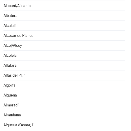
Alacant/Alicante
Albatera
Alcalalí
Alcocer de Planes
Alcoi/Alcoy
Alcoleja
Alfafara
Alfàs del Pi, l'
Algorfa
Algueña
Almoradí
Almudaina
Alqueria d'Asnar, l'