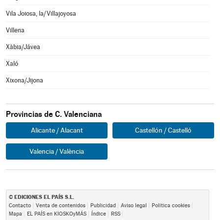
Vila Joiosa, la/Villajoyosa
Villena
Xàbia/Jávea
Xaló
Xixona/Jijona
Provincias de C. Valenciana
Alicante / Alacant
Castellón / Castelló
Valencia / València
EDICIONES EL PAÍS S.L.
©
Contacto
Venta de contenidos
Publicidad
Aviso legal
Política cookies
Mapa
EL PAÍS en KIOSKOyMÁS
Índice
RSS