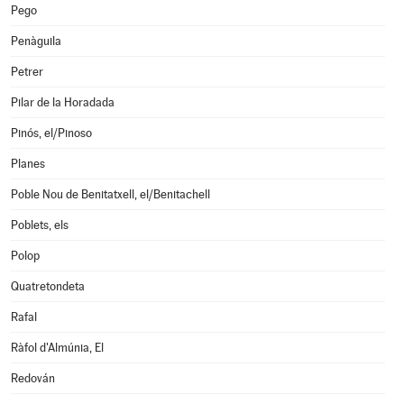
Pego
Penàguila
Petrer
Pilar de la Horadada
Pinós, el/Pinoso
Planes
Poble Nou de Benitatxell, el/Benitachell
Poblets, els
Polop
Quatretondeta
Rafal
Ràfol d'Almúnia, El
Redován