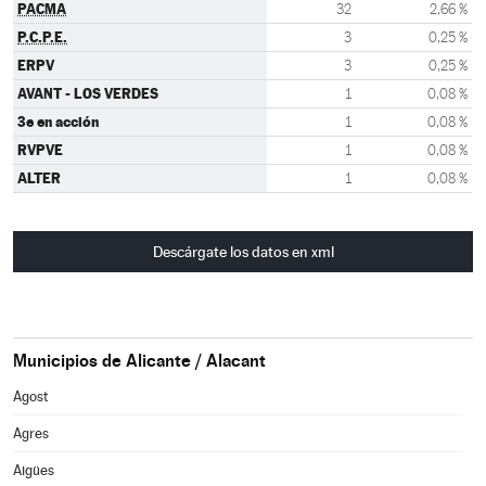
PACMA
32
2,66 %
P.C.P.E.
3
0,25 %
ERPV
3
0,25 %
AVANT - LOS VERDES
1
0,08 %
3e en acción
1
0,08 %
RVPVE
1
0,08 %
ALTER
1
0,08 %
Descárgate los datos en xml
Municipios de Alicante / Alacant
Agost
Agres
Aigües