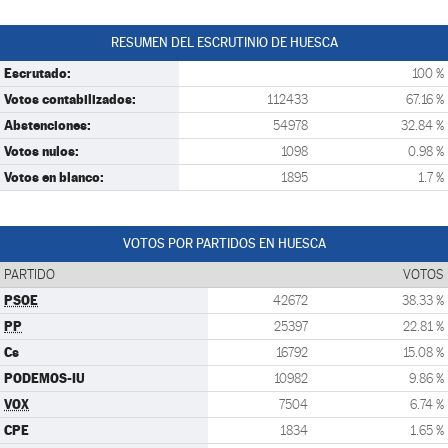
RESUMEN DEL ESCRUTINIO DE HUESCA
Escrutado:
100 %
Votos contabilizados:
112433
67.16 %
Abstenciones:
54978
32.84 %
Votos nulos:
1098
0.98 %
Votos en blanco:
1895
1.7 %
VOTOS POR PARTIDOS EN HUESCA
PARTIDO
VOTOS
PSOE
42672
38.33 %
PP
25397
22.81 %
Cs
16792
15.08 %
PODEMOS-IU
10982
9.86 %
VOX
7504
6.74 %
CPE
1834
1.65 %