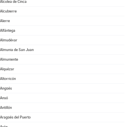
Alcolea de Cinca
Alcubierre
Alerre
Alfántega
Almudévar
Almunia de San Juan
Almuniente
Alquézar
Altorricón
Angüés
Ansó
Antillón
Aragüés del Puerto
Arén