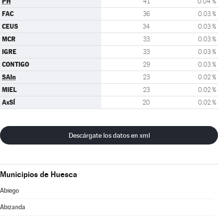
PH
41
0.04 %
FAC
36
0.03 %
CEUS
34
0.03 %
MCR
33
0.03 %
IGRE
33
0.03 %
CONTIGO
29
0.03 %
SAIn
23
0.02 %
MIEL
23
0.02 %
AxSÍ
20
0.02 %
Descárgate los datos en xml
Municipios de Huesca
Abiego
Abizanda