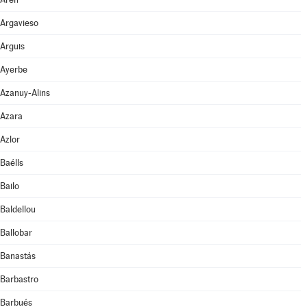
Argavieso
Arguis
Ayerbe
Azanuy-Alins
Azara
Azlor
Baélls
Bailo
Baldellou
Ballobar
Banastás
Barbastro
Barbués