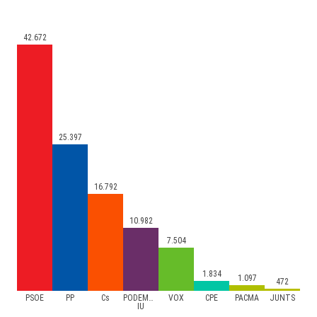
42.672
25.397
16.792
10.982
7.504
1.834
1.097
472
PSOE
PP
Cs
PODEMOS-
VOX
CPE
PACMA
JUNTS
IU