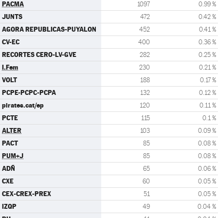
PACMA
1097
0.99 %
JUNTS
472
0.42 %
AGORA REPUBLICAS-PUYALON
452
0.41 %
CV-EC
400
0.36 %
RECORTES CERO-LV-GVE
282
0.25 %
I.Fem
230
0.21 %
VOLT
188
0.17 %
PCPE-PCPC-PCPA
132
0.12 %
pirates.cat/ep
120
0.11 %
PCTE
115
0.1 %
ALTER
103
0.09 %
PACT
85
0.08 %
PUM+J
85
0.08 %
ADÑ
65
0.06 %
CXE
60
0.05 %
CEX-CREX-PREX
51
0.05 %
IZQP
49
0.04 %