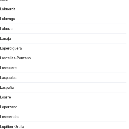
Labuerda
Laluenga
Lalueza
Lanaja
Laperdiguera
Lascellas-Ponzano
Lascuarre
Laspaúles
Laspuña
Loarre
Loporzano
Loscorrales
Lupiñén-Ortilla