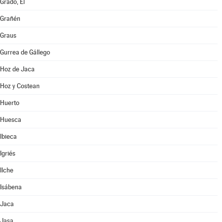
Grado, El
Grañén
Graus
Gurrea de Gállego
Hoz de Jaca
Hoz y Costean
Huerto
Huesca
Ibieca
Igriés
Ilche
Isábena
Jaca
Jasa