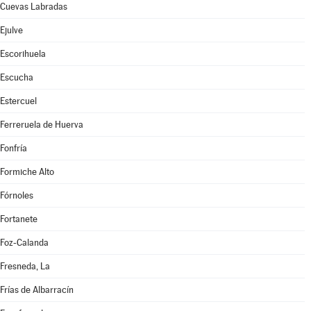
Cuevas Labradas
Ejulve
Escorihuela
Escucha
Estercuel
Ferreruela de Huerva
Fonfría
Formiche Alto
Fórnoles
Fortanete
Foz-Calanda
Fresneda, La
Frías de Albarracín