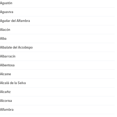
Aguatón
Aguaviva
Aguilar del Alfambra
Alacón
Alba
Albalate del Arzobispo
Albarracín
Albentosa
Alcaine
Alcalá de la Selva
Alcañiz
Alcorisa
Alfambra