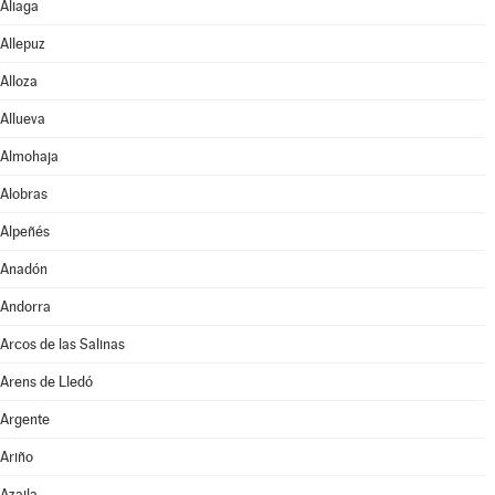
Aliaga
Allepuz
Alloza
Allueva
Almohaja
Alobras
Alpeñés
Anadón
Andorra
Arcos de las Salinas
Arens de Lledó
Argente
Ariño
Azaila