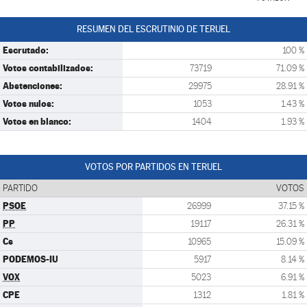
RESUMEN DEL ESCRUTINIO DE TERUEL
Escrutado:
100 %
Votos contabilizados:
73719
71.09 %
Abstenciones:
29975
28.91 %
Votos nulos:
1053
1.43 %
Votos en blanco:
1404
1.93 %
VOTOS POR PARTIDOS EN TERUEL
PARTIDO
VOTOS
PSOE
26999
37.15 %
PP
19117
26.31 %
Cs
10965
15.09 %
PODEMOS-IU
5917
8.14 %
VOX
5023
6.91 %
CPE
1312
1.81 %