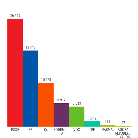
26.999
19.117
10.965
5.917
5.023
1.312
539
175
PSOE
PP
Cs
PODEMOS-
VOX
CPE
PACMA
AGORA
IU
REPUBLICAS-
PUYALON