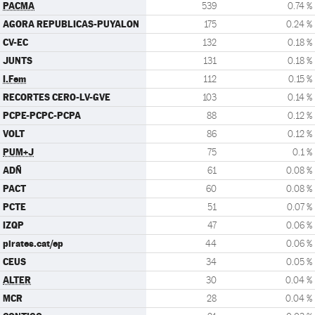
PACMA
539
0.74 %
AGORA REPUBLICAS-PUYALON
175
0.24 %
CV-EC
132
0.18 %
JUNTS
131
0.18 %
I.Fem
112
0.15 %
RECORTES CERO-LV-GVE
103
0.14 %
PCPE-PCPC-PCPA
88
0.12 %
VOLT
86
0.12 %
PUM+J
75
0.1 %
ADÑ
61
0.08 %
PACT
60
0.08 %
PCTE
51
0.07 %
IZQP
47
0.06 %
pirates.cat/ep
44
0.06 %
CEUS
34
0.05 %
ALTER
30
0.04 %
MCR
28
0.04 %