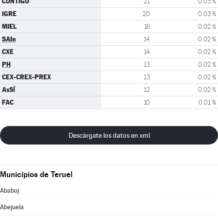
CONTIGO
21
0.03 %
IGRE
20
0.03 %
MIEL
16
0.02 %
SAIn
14
0.02 %
CXE
14
0.02 %
PH
13
0.02 %
CEX-CREX-PREX
13
0.02 %
AxSÍ
12
0.02 %
FAC
10
0.01 %
Descárgate los datos en xml
Municipios de Teruel
Ababuj
Abejuela