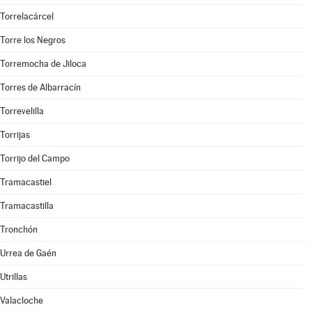
Torrelacárcel
Torre los Negros
Torremocha de Jiloca
Torres de Albarracín
Torrevelilla
Torrijas
Torrijo del Campo
Tramacastiel
Tramacastilla
Tronchón
Urrea de Gaén
Utrillas
Valacloche