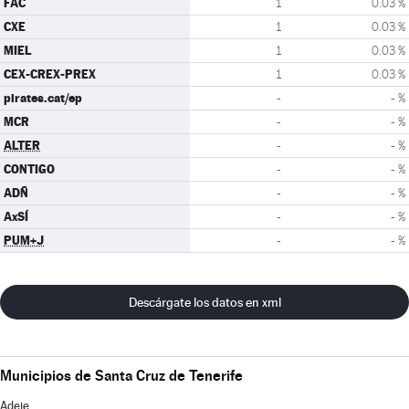
FAC
1
0.03 %
CXE
1
0.03 %
MIEL
1
0.03 %
CEX-CREX-PREX
1
0.03 %
pirates.cat/ep
-
- %
MCR
-
- %
ALTER
-
- %
CONTIGO
-
- %
ADÑ
-
- %
AxSÍ
-
- %
PUM+J
-
- %
Descárgate los datos en xml
Municipios de Santa Cruz de Tenerife
Adeje