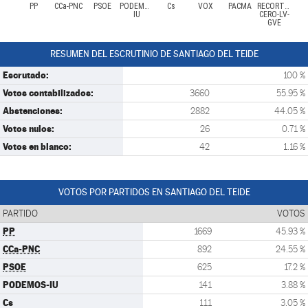
PP
CCa-PNC
PSOE
PODEMOS-
Cs
VOX
PACMA
RECORTES
IU
CERO-LV-
GVE
RESUMEN DEL ESCRUTINIO DE SANTIAGO DEL TEIDE
Escrutado:
100 %
Votos contabilizados:
3660
55.95 %
Abstenciones:
2882
44.05 %
Votos nulos:
26
0.71 %
Votos en blanco:
42
1.16 %
VOTOS POR PARTIDOS EN SANTIAGO DEL TEIDE
PARTIDO
VOTOS
PP
1669
45.93 %
CCa-PNC
892
24.55 %
PSOE
625
17.2 %
PODEMOS-IU
141
3.88 %
Cs
111
3.05 %