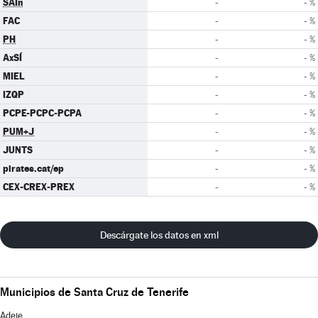
SAIn
-
- %
FAC
-
- %
PH
-
- %
AxSÍ
-
- %
MIEL
-
- %
IZQP
-
- %
PCPE-PCPC-PCPA
-
- %
PUM+J
-
- %
JUNTS
-
- %
pirates.cat/ep
-
- %
CEX-CREX-PREX
-
- %
Descárgate los datos en xml
Municipios de Santa Cruz de Tenerife
Adeje