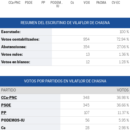
CCa-PNC
PSOE
PP
PODEMOS-
Cs
VOX
PACMA
CV-EC
IU
RESUMEN DEL ESCRUTINIO DE VILAFLOR DE CHASNA
Escrutado:
100 %
Votos contabilizados:
954
72.94 %
Abstenciones:
354
27.06 %
Votos nulos:
13
1.36 %
Votos en blanco:
12
1.28 %
VOTOS POR PARTIDOS EN VILAFLOR DE CHASNA
PARTIDO
VOTOS
CCa-PNC
348
36.98 %
PSOE
345
36.66 %
PP
107
11.37 %
PODEMOS-IU
56
5.95 %
Cs
28
2.98 %