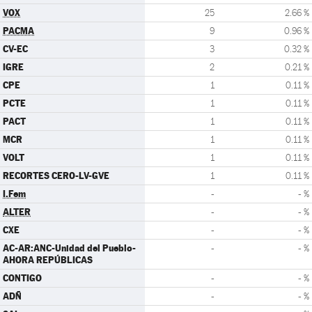
VOX
25
2.66 %
PACMA
9
0.96 %
CV-EC
3
0.32 %
IGRE
2
0.21 %
CPE
1
0.11 %
PCTE
1
0.11 %
PACT
1
0.11 %
MCR
1
0.11 %
VOLT
1
0.11 %
RECORTES CERO-LV-GVE
1
0.11 %
I.Fem
-
- %
ALTER
-
- %
CXE
-
- %
AC-AR:ANC-Unidad del Pueblo-
-
- %
AHORA REPÚBLICAS
CONTIGO
-
- %
ADÑ
-
- %