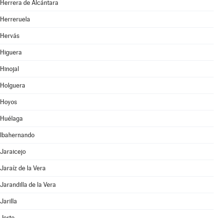
Herrera de Alcántara
Herreruela
Hervás
Higuera
Hinojal
Holguera
Hoyos
Huélaga
Ibahernando
Jaraicejo
Jaraíz de la Vera
Jarandilla de la Vera
Jarilla
Jerte