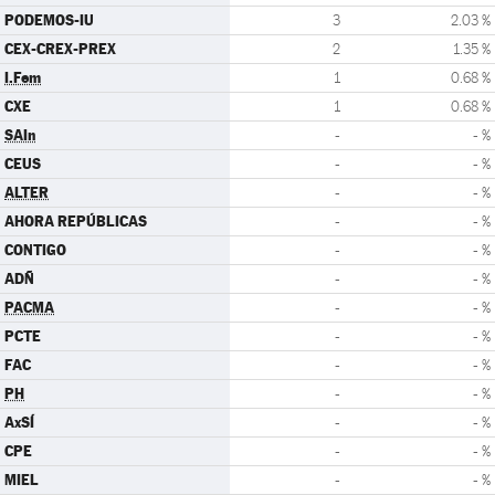
PODEMOS-IU
3
2.03 %
CEX-CREX-PREX
2
1.35 %
I.Fem
1
0.68 %
CXE
1
0.68 %
SAIn
-
- %
CEUS
-
- %
ALTER
-
- %
AHORA REPÚBLICAS
-
- %
CONTIGO
-
- %
ADÑ
-
- %
PACMA
-
- %
PCTE
-
- %
FAC
-
- %
PH
-
- %
AxSÍ
-
- %
CPE
-
- %
MIEL
-
- %