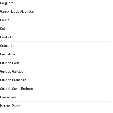
Gargüera
Garrovillas de Alconétar
Garvín
Gata
Gordo, El
Granja, La
Guadalupe
Guijo de Coria
Guijo de Galisteo
Guijo de Granadilla
Guijo de Santa Bárbara
Herguijuela
Hernán-Pérez