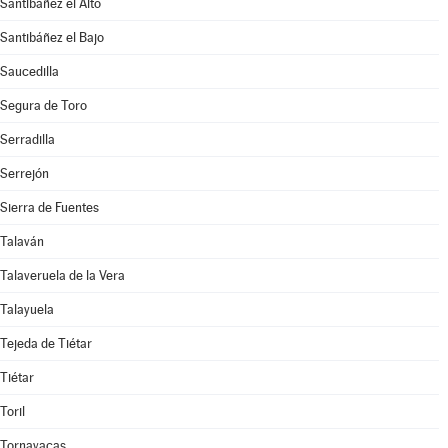
Santibáñez el Alto
Santibáñez el Bajo
Saucedilla
Segura de Toro
Serradilla
Serrejón
Sierra de Fuentes
Talaván
Talaveruela de la Vera
Talayuela
Tejeda de Tiétar
Tiétar
Toril
Tornavacas