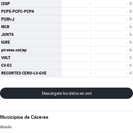
IZQP
-
- %
PCPE-PCPC-PCPA
-
- %
PUM+J
-
- %
MCR
-
- %
JUNTS
-
- %
IGRE
-
- %
pirates.cat/ep
-
- %
VOLT
-
- %
CV-EC
-
- %
RECORTES CERO-LV-GVE
-
- %
Descárgate los datos en xml
Municipios de Cáceres
Abadía