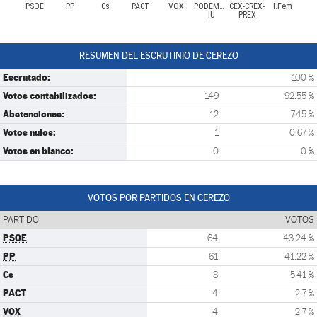
PSOE
PP
Cs
PACT
VOX
PODEMOS-
CEX-CREX-
I.Fem
IU
PREX
RESUMEN DEL ESCRUTINIO DE CEREZO
Escrutado:
100 %
Votos contabilizados:
149
92.55 %
Abstenciones:
12
7.45 %
Votos nulos:
1
0.67 %
Votos en blanco:
0
0 %
VOTOS POR PARTIDOS EN CEREZO
PARTIDO
VOTOS
PSOE
64
43.24 %
PP
61
41.22 %
Cs
8
5.41 %
PACT
4
2.7 %
VOX
4
2.7 %