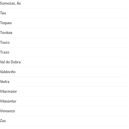
Somozas, As
Teo
Toques
Tordoia
Touro
Trazo
Val do Dubra
Valdoviño
Vedra
Vilarmaior
Vilasantar
Vimianzo
Zas