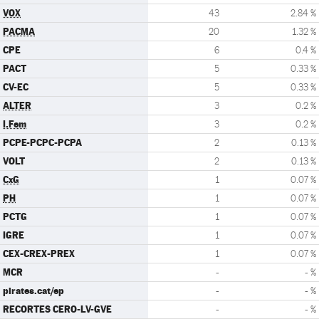
VOX
43
2.84 %
PACMA
20
1.32 %
CPE
6
0.4 %
PACT
5
0.33 %
CV-EC
5
0.33 %
ALTER
3
0.2 %
I.Fem
3
0.2 %
PCPE-PCPC-PCPA
2
0.13 %
VOLT
2
0.13 %
CxG
1
0.07 %
PH
1
0.07 %
PCTG
1
0.07 %
IGRE
1
0.07 %
CEX-CREX-PREX
1
0.07 %
MCR
-
- %
pirates.cat/ep
-
- %
RECORTES CERO-LV-GVE
-
- %