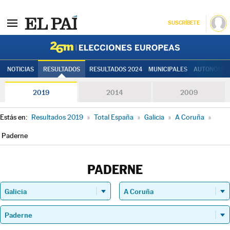
SUSCRÍBETE
Elecciones
NOTICIAS
RESULTADOS
RESULTADOS 2024
MUNICIPALES
AUTONÓMIC
2019
2014
2009
Estás en:
Resultados 2019
»
Total España
»
Galicia
»
A Coruña
»
Paderne
PADERNE