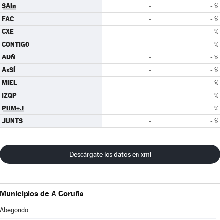
SAIn
-
- %
FAC
-
- %
CXE
-
- %
CONTIGO
-
- %
ADÑ
-
- %
AxSÍ
-
- %
MIEL
-
- %
IZQP
-
- %
PUM+J
-
- %
JUNTS
-
- %
Descárgate los datos en xml
Municipios de A Coruña
Abegondo