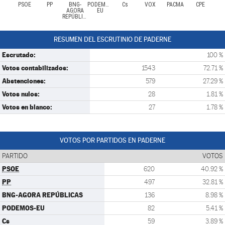
PSOE
PP
BNG-
PODEMOS-
Cs
VOX
PACMA
CPE
AGORA
EU
REPÚBLICAS
RESUMEN DEL ESCRUTINIO DE PADERNE
Escrutado:
100 %
Votos contabilizados:
1543
72.71 %
Abstenciones:
579
27.29 %
Votos nulos:
28
1.81 %
Votos en blanco:
27
1.78 %
VOTOS POR PARTIDOS EN PADERNE
PARTIDO
VOTOS
PSOE
620
40.92 %
PP
497
32.81 %
BNG-AGORA REPÚBLICAS
136
8.98 %
PODEMOS-EU
82
5.41 %
Cs
59
3.89 %