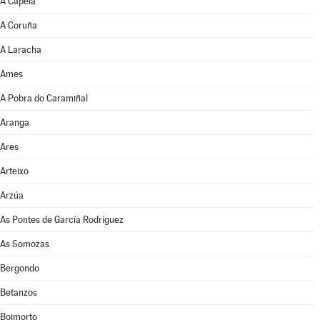
A Capela
A Coruña
A Laracha
Ames
A Pobra do Caramiñal
Aranga
Ares
Arteixo
Arzúa
As Pontes de García Rodríguez
As Somozas
Bergondo
Betanzos
Boimorto