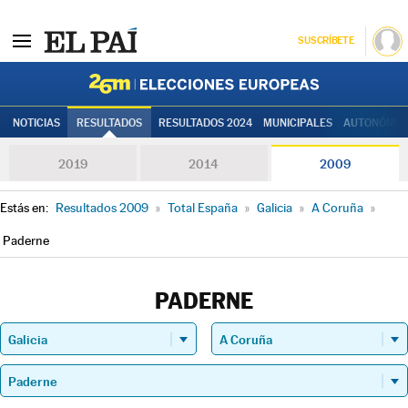
SUSCRÍBETE
Elecciones
NOTICIAS
RESULTADOS
RESULTADOS 2024
MUNICIPALES
AUTONÓMIC
2019
2014
2009
Estás en:
Resultados 2009
»
Total España
»
Galicia
»
A Coruña
»
Paderne
PADERNE