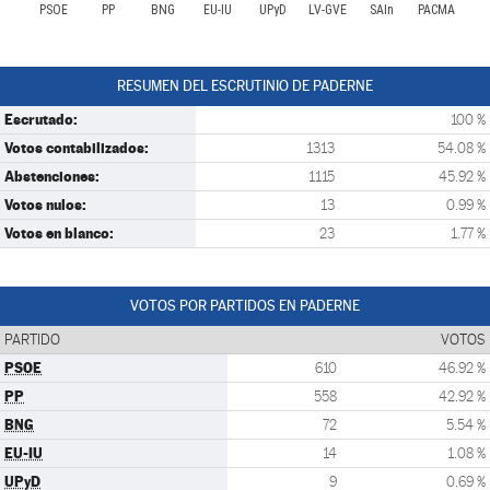
PSOE
PP
BNG
EU-IU
UPyD
LV-GVE
SAIn
PACMA
RESUMEN DEL ESCRUTINIO DE PADERNE
Escrutado:
100 %
Votos contabilizados:
1313
54.08 %
Abstenciones:
1115
45.92 %
Votos nulos:
13
0.99 %
Votos en blanco:
23
1.77 %
VOTOS POR PARTIDOS EN PADERNE
PARTIDO
VOTOS
PSOE
610
46.92 %
PP
558
42.92 %
BNG
72
5.54 %
EU-IU
14
1.08 %
UPyD
9
0.69 %