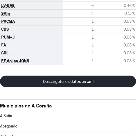
LV-GVE
6
0.46 %
SAIn
2
0.15 %
PACMA
1
0.08 %
CDS
1
0.08 %
PUM+J
1
0.08 %
FA
1
0.08 %
CDL
1
0.08 %
FE de las JONS
1
0.08 %
Descárgate los datos en xml
Municipios de A Coruña
A Baña
Abegondo