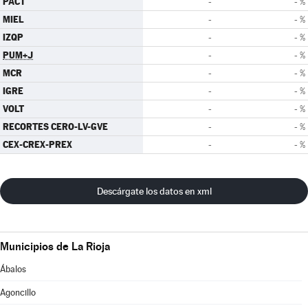
PACT
-
- %
MIEL
-
- %
IZQP
-
- %
PUM+J
-
- %
MCR
-
- %
IGRE
-
- %
VOLT
-
- %
RECORTES CERO-LV-GVE
-
- %
CEX-CREX-PREX
-
- %
Descárgate los datos en xml
Municipios de La Rioja
Ábalos
Agoncillo