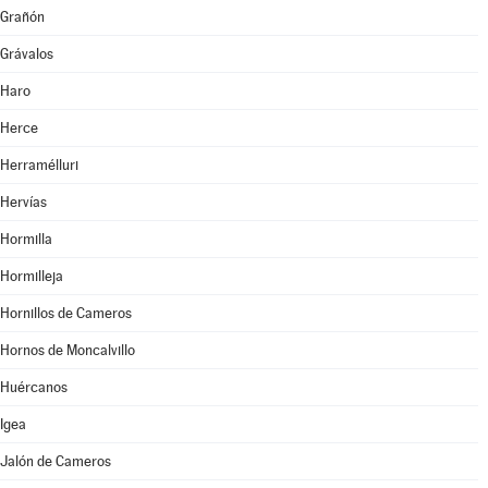
Grañón
Grávalos
Haro
Herce
Herramélluri
Hervías
Hormilla
Hormilleja
Hornillos de Cameros
Hornos de Moncalvillo
Huércanos
Igea
Jalón de Cameros