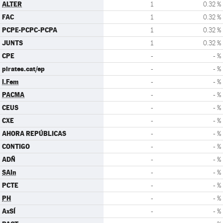
ALTER
1
0.32 %
FAC
1
0.32 %
PCPE-PCPC-PCPA
1
0.32 %
JUNTS
1
0.32 %
CPE
-
- %
pirates.cat/ep
-
- %
I.Fem
-
- %
PACMA
-
- %
CEUS
-
- %
CXE
-
- %
AHORA REPÚBLICAS
-
- %
CONTIGO
-
- %
ADÑ
-
- %
SAIn
-
- %
PCTE
-
- %
PH
-
- %
AxSÍ
-
- %