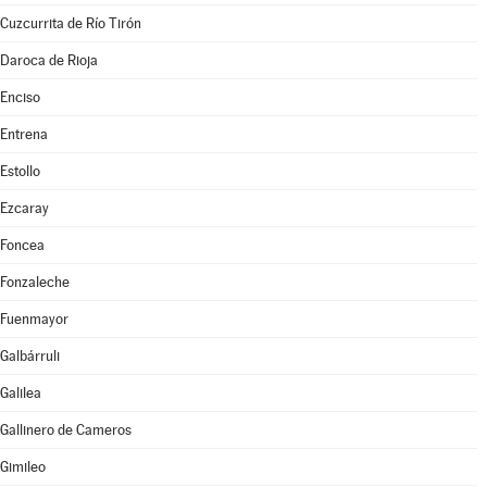
Cuzcurrita de Río Tirón
Daroca de Rioja
Enciso
Entrena
Estollo
Ezcaray
Foncea
Fonzaleche
Fuenmayor
Galbárruli
Galilea
Gallinero de Cameros
Gimileo