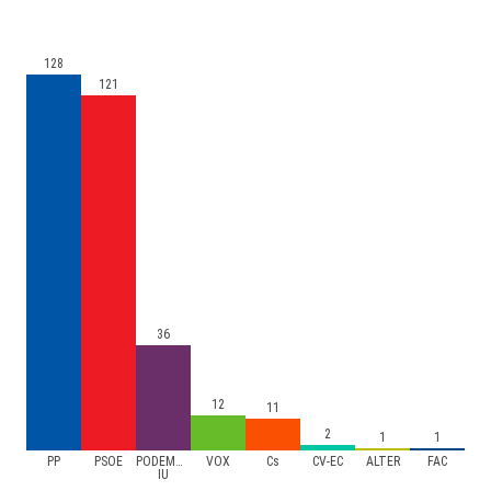
128
121
36
12
11
2
1
1
PP
PSOE
PODEMOS-
VOX
Cs
CV-EC
ALTER
FAC
IU