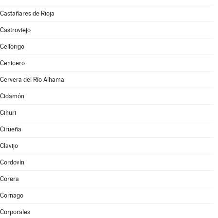
Castañares de Rioja
Castroviejo
Cellorigo
Cenicero
Cervera del Río Alhama
Cidamón
Cihuri
Cirueña
Clavijo
Cordovín
Corera
Cornago
Corporales