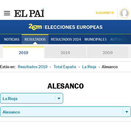
SUSCRÍBETE
Elecciones
NOTICIAS
RESULTADOS
RESULTADOS 2024
MUNICIPALES
AUTONÓMIC
2019
2014
2009
Estás en:
Resultados 2019
»
Total España
»
La Rioja
»
Alesanco
ALESANCO