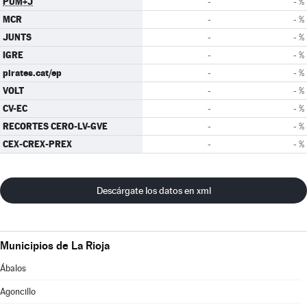
PUM+J
-
- %
MCR
-
- %
JUNTS
-
- %
IGRE
-
- %
pirates.cat/ep
-
- %
VOLT
-
- %
CV-EC
-
- %
RECORTES CERO-LV-GVE
-
- %
CEX-CREX-PREX
-
- %
Descárgate los datos en xml
Municipios de La Rioja
Ábalos
Agoncillo