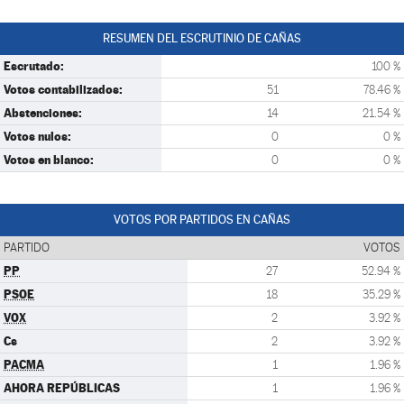
RESUMEN DEL ESCRUTINIO DE CAÑAS
Escrutado:
100 %
Votos contabilizados:
51
78.46 %
Abstenciones:
14
21.54 %
Votos nulos:
0
0 %
Votos en blanco:
0
0 %
VOTOS POR PARTIDOS EN CAÑAS
PARTIDO
VOTOS
PP
27
52.94 %
PSOE
18
35.29 %
VOX
2
3.92 %
Cs
2
3.92 %
PACMA
1
1.96 %
AHORA REPÚBLICAS
1
1.96 %