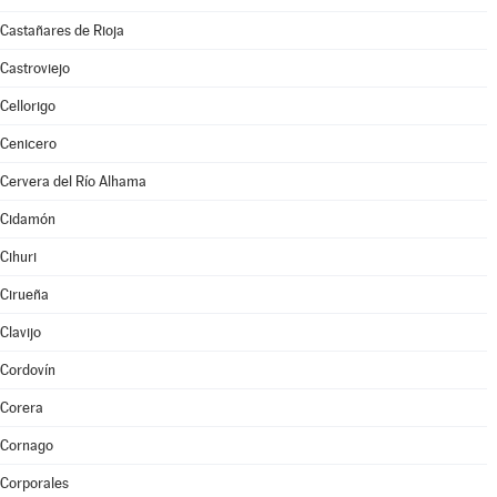
Castañares de Rioja
Castroviejo
Cellorigo
Cenicero
Cervera del Río Alhama
Cidamón
Cihuri
Cirueña
Clavijo
Cordovín
Corera
Cornago
Corporales