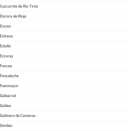
Cuzcurrita de Río Tirón
Daroca de Rioja
Enciso
Entrena
Estollo
Ezcaray
Foncea
Fonzaleche
Fuenmayor
Galbárruli
Galilea
Gallinero de Cameros
Gimileo