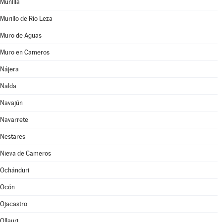
Munilla
Murillo de Río Leza
Muro de Aguas
Muro en Cameros
Nájera
Nalda
Navajún
Navarrete
Nestares
Nieva de Cameros
Ochánduri
Ocón
Ojacastro
Ollauri