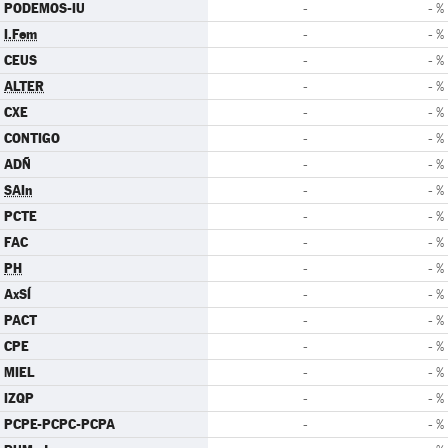
PODEMOS-IU
-
- %
I.Fem
-
- %
CEUS
-
- %
ALTER
-
- %
CXE
-
- %
CONTIGO
-
- %
ADÑ
-
- %
SAIn
-
- %
PCTE
-
- %
FAC
-
- %
PH
-
- %
AxSÍ
-
- %
PACT
-
- %
CPE
-
- %
MIEL
-
- %
IZQP
-
- %
PCPE-PCPC-PCPA
-
- %