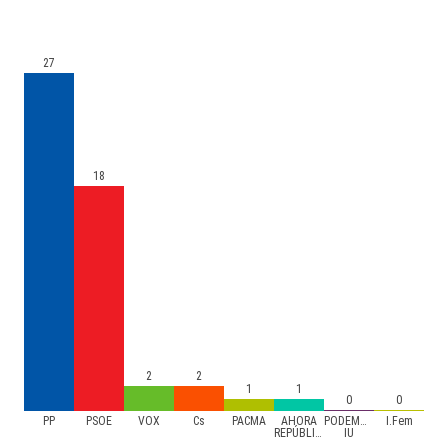
27
18
2
2
1
1
0
0
PP
PSOE
VOX
Cs
PACMA
AHORA
PODEMOS-
I.Fem
REPÚBLICAS
IU