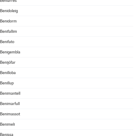
Beniarrés
Benidoleig
Benidorm
Benifallim
Benifato
Benigembla
Benijófar
Benilloba
Benillup
Benimantell
Benimarfull
Benimassot
Benimeli
Benissa