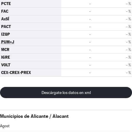
PCTE
-
- %
FAC
-
- %
AxSÍ
-
- %
PACT
-
- %
IZQP
-
- %
PUM+J
-
- %
MCR
-
- %
IGRE
-
- %
VOLT
-
- %
CEX-CREX-PREX
-
- %
Descárgate los datos en xml
Municipios de Alicante / Alacant
Agost