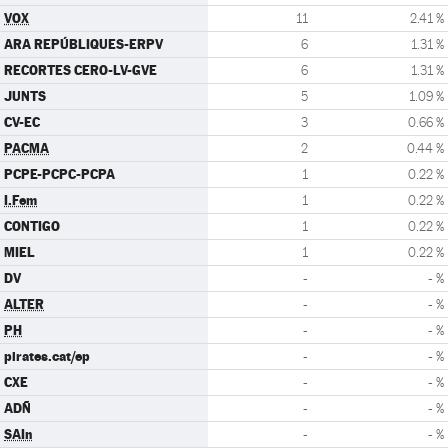
VOX
11
2.41 %
ARA REPÚBLIQUES-ERPV
6
1.31 %
RECORTES CERO-LV-GVE
6
1.31 %
JUNTS
5
1.09 %
CV-EC
3
0.66 %
PACMA
2
0.44 %
PCPE-PCPC-PCPA
1
0.22 %
I.Fem
1
0.22 %
CONTIGO
1
0.22 %
MIEL
1
0.22 %
DV
-
- %
ALTER
-
- %
PH
-
- %
pirates.cat/ep
-
- %
CXE
-
- %
ADÑ
-
- %
SAIn
-
- %