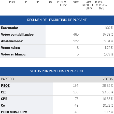
PSOE
PP
CPE
Cs
PODEMOS-
VOX
ARA
RECORTES
EUPV
REPÚBLIQUES-
CERO-LV-
ERPV
GVE
RESUMEN DEL ESCRUTINIO DE PARCENT
Escrutado:
100 %
Votos contabilizados:
465
67.69 %
Abstenciones:
222
32.31 %
Votos nulos:
8
1.72 %
Votos en blanco:
5
1.09 %
VOTOS POR PARTIDOS EN PARCENT
PARTIDO
VOTOS
PSOE
134
29.32 %
PP
108
23.63 %
CPE
76
16.63 %
Cs
49
10.72 %
PODEMOS-EUPV
48
10.5 %