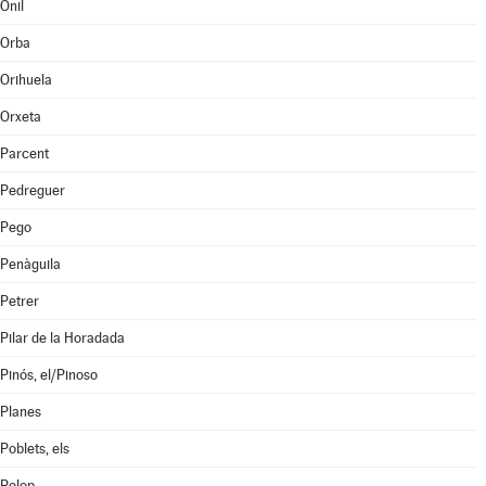
Onil
Orba
Orihuela
Orxeta
Parcent
Pedreguer
Pego
Penàguila
Petrer
Pilar de la Horadada
Pinós, el/Pinoso
Planes
Poblets, els
Polop