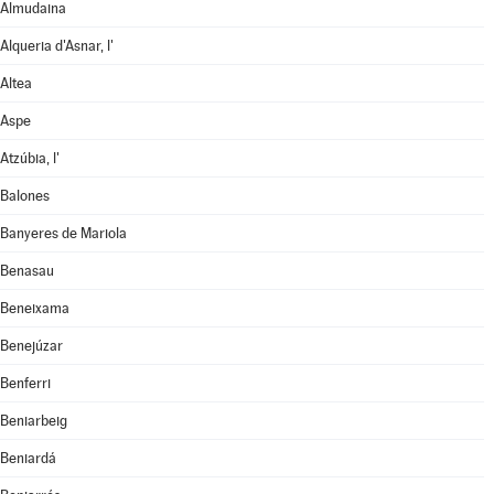
Almudaina
Alqueria d'Asnar, l'
Altea
Aspe
Atzúbia, l'
Balones
Banyeres de Mariola
Benasau
Beneixama
Benejúzar
Benferri
Beniarbeig
Beniardá