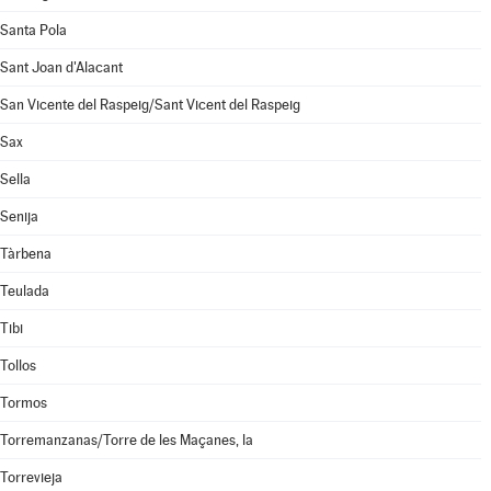
Santa Pola
Sant Joan d'Alacant
San Vicente del Raspeig/Sant Vicent del Raspeig
Sax
Sella
Senija
Tàrbena
Teulada
Tibi
Tollos
Tormos
Torremanzanas/Torre de les Maçanes, la
Torrevieja