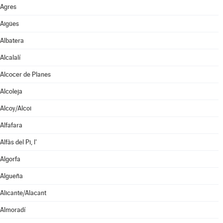
Agres
Aigües
Albatera
Alcalalí
Alcocer de Planes
Alcoleja
Alcoy/Alcoi
Alfafara
Alfàs del Pi, l'
Algorfa
Algueña
Alicante/Alacant
Almoradí