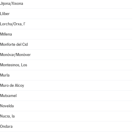
Jijona/Xixona
Llíber
Lorcha/Orxa, l'
Millena
Monforte del Cid
Monóvar/Monòver
Montesinos, Los
Murla
Muro de Alcoy
Mutxamel
Novelda
Nucia, la
Ondara