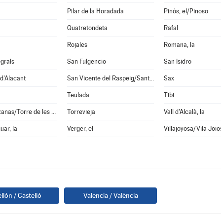
Pilar de la Horadada
Pinós, el/Pinoso
Quatretondeta
Rafal
Rojales
Romana, la
grals
San Fulgencio
San Isidro
d'Alacant
San Vicente del Raspeig/Sant Vicent del Raspeig
Sax
Teulada
Tibi
Torremanzanas/Torre de les Maçanes, la
Torrevieja
Vall d'Alcalà, la
uar, la
Verger, el
Villajoyosa/Vila Joio
llón / Castelló
Valencia / València