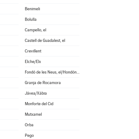
Benimeli
Bolulla
Campello, el
Castell de Guadalest, el
Crevillent
Elche/Elx
Fondó de les Neus, el/Hondón de las Nieves
Granja de Rocamora
Jávea/Xàbia
Monforte del Cid
Mutxamel
Orba
Pego