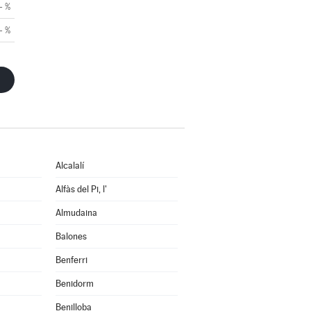
- %
- %
Alcalalí
Alfàs del Pi, l'
Almudaina
Balones
Benferri
Benidorm
Benilloba