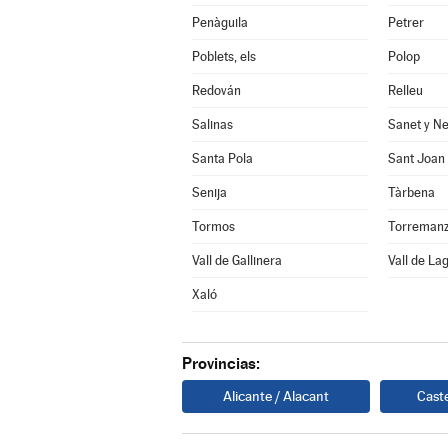
Penàguila
Petrer
Poblets, els
Polop
Redován
Relleu
Salinas
Sanet y Ne
Santa Pola
Sant Joan 
Senija
Tàrbena
Tormos
Vall de Gallinera
Vall de Lag
Xaló
Provincias:
Alicante / Alacant
Caste