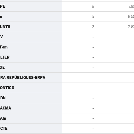
CPE
6
7.8
s
5
6.5
JUNTS
2
2.6
DV
-
.Fem
-
LTER
-
XE
-
RA REPÚBLIQUES-ERPV
-
ONTIGO
-
ADÑ
-
PACMA
-
AIn
-
PCTE
-