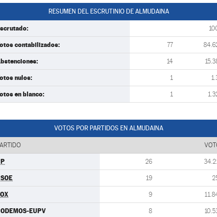
RESUMEN DEL ESCRUTINIO DE ALMUDAINA
scrutado:
10
otos contabilizados:
77
84.6
bstenciones:
14
15.3
otos nulos:
1
1.
otos en blanco:
1
1.3
VOTOS POR PARTIDOS EN ALMUDAINA
ARTIDO
VOT
PP
26
34.2
PSOE
19
2
VOX
9
11.8
PODEMOS-EUPV
8
10.5