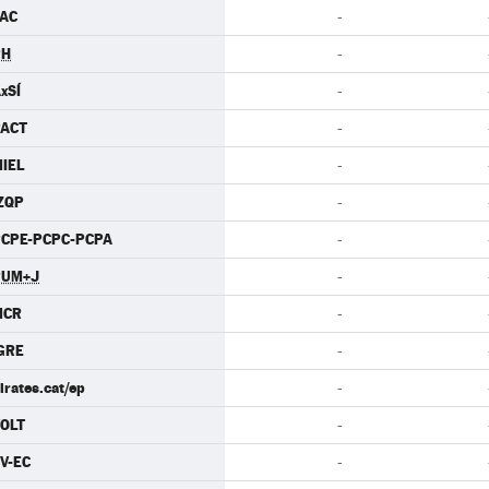
AC
-
PH
-
xSÍ
-
PACT
-
IEL
-
ZQP
-
CPE-PCPC-PCPA
-
PUM+J
-
MCR
-
GRE
-
irates.cat/ep
-
OLT
-
V-EC
-