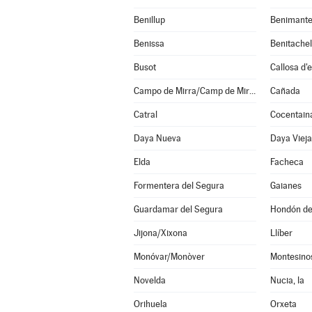
Benillup
Benimante
Benissa
Busot
Callosa d'
Campo de Mirra/Camp de Mirra, el
Cañada
Catral
Cocentain
Daya Nueva
Daya Vieja
Elda
Facheca
Formentera del Segura
Gaianes
Guardamar del Segura
Hondón de 
Jijona/Xixona
Llíber
Monóvar/Monòver
Montesinos
Novelda
Nucia, la
Orihuela
Orxeta