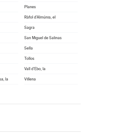
Planes
Ràfol d'Almúnia, el
Sagra
San Miguel de Salinas
Sella
Tollos
Vall d'Ebo, la
sa, la
Villena