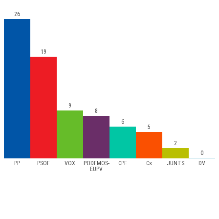
26
19
9
8
6
5
2
0
PP
PSOE
VOX
PODEMOS-
CPE
Cs
JUNTS
DV
EUPV