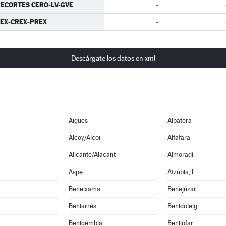
ECORTES CERO-LV-GVE
-
EX-CREX-PREX
-
Descárgate los datos en xml
Aigües
Albatera
Alcoy/Alcoi
Alfafara
Alicante/Alacant
Almoradí
Aspe
Atzúbia, l'
Beneixama
Benejúzar
Beniarrés
Benidoleig
Benigembla
Benijófar