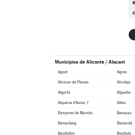
R
C
Municipios de Alicante / Alacant
Agost
Agres
Alcocer de Planes
Alcoleja
Algorfa
Algueña
Alqueria d'Asnar, l'
Altea
Banyeres de Mariola
Benasau
Beniarbeig
Beniardá
Benifallim
Benifato