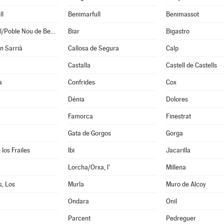
ll
Benimarfull
Benimassot
Benitachell/Poble Nou de Benitatxell, el
Biar
Bigastro
en Sarrià
Callosa de Segura
Calp
Castalla
Castell de Castells
a
Confrides
Cox
Dénia
Dolores
Famorca
Finestrat
Gata de Gorgos
Gorga
los Frailes
Ibi
Jacarilla
Lorcha/Orxa, l'
Millena
, Los
Murla
Muro de Alcoy
Ondara
Onil
Parcent
Pedreguer