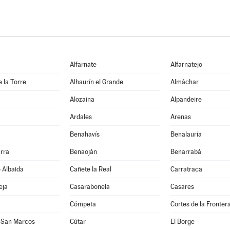
Alfarnate
Alfarnatejo
e la Torre
Alhaurín el Grande
Almáchar
Alozaina
Alpandeire
Ardales
Arenas
Benahavís
Benalauría
rra
Benaoján
Benarrabá
e Albaida
Cañete la Real
Carratraca
eja
Casarabonela
Casares
Cómpeta
Cortes de la Fronter
 San Marcos
Cútar
El Borge