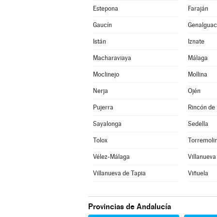
Estepona
Faraján
Gaucín
Genalguaci
Istán
Iznate
Macharaviaya
Málaga
Moclinejo
Mollina
Nerja
Ojén
Pujerra
Rincón de 
Sayalonga
Sedella
Tolox
Torremoli
Vélez-Málaga
Villanueva
Villanueva de Tapia
Viñuela
Provincias de Andalucía