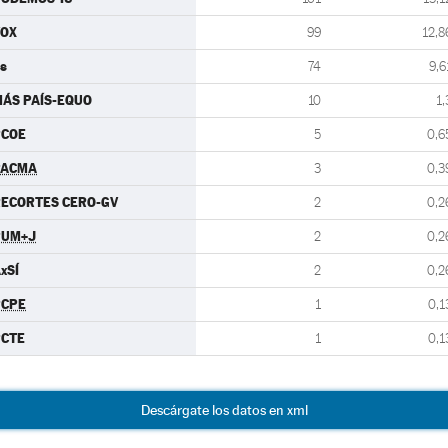
VOX
99
12,8
s
74
9,6
ÁS PAÍS-EQUO
10
1,
PCOE
5
0,6
PACMA
3
0,3
ECORTES CERO-GV
2
0,2
PUM+J
2
0,2
xSÍ
2
0,2
PCPE
1
0,1
PCTE
1
0,1
Descárgate los datos en xml