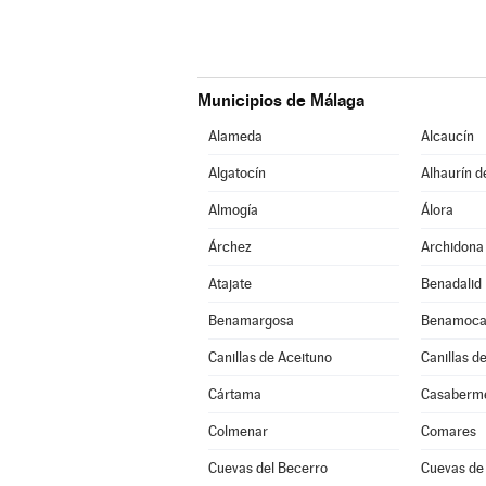
Municipios de Málaga
Alameda
Alcaucín
Algatocín
Alhaurín d
Almogía
Álora
Árchez
Archidona
Atajate
Benadalid
Benamargosa
Benamoca
Canillas de Aceituno
Canillas d
Cártama
Casaberm
Colmenar
Comares
Cuevas del Becerro
Cuevas de