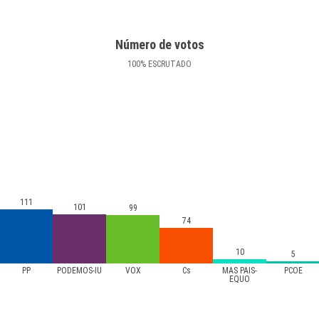
Número de votos
100
%
ESCRUTADO
111
101
99
74
10
5
PP
PODEMOS-IU
VOX
Cs
MÁS PAÍS-
PCOE
EQUO