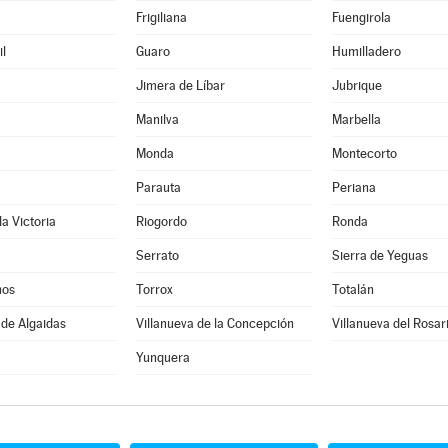
Frigiliana
Fuengirola
l
Guaro
Humilladero
Jimera de Líbar
Jubrique
Manilva
Marbella
Monda
Montecorto
Parauta
Periana
la Victoria
Riogordo
Ronda
Serrato
Sierra de Yeguas
nos
Torrox
Totalán
 de Algaidas
Villanueva de la Concepción
Villanueva del Rosar
Yunquera