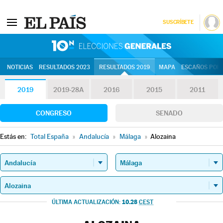
SUSCRÍBETE
10N | Eleccion
NOTICIAS
RESULTADOS 2023
RESULTADOS 2019
MAPA
ESCAÑOS POR 
2019
2019-28A
2016
2015
2011
CONGRESO
SENADO
Estás en:
Total España
»
Andalucía
»
Málaga
»
Alozaina
10.28
ÚLTIMA ACTUALIZACIÓN:
CEST