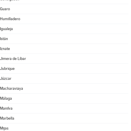
Guaro
Humilladero
Igualeja
Istán
Iznate
Jimera de Líbar
Jubrique
Júzcar
Macharaviaya
Málaga
Manilva
Marbella
Mijas