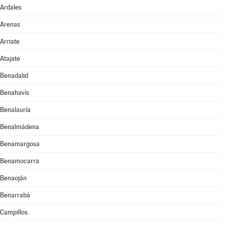
Ardales
Arenas
Arriate
Atajate
Benadalid
Benahavís
Benalauría
Benalmádena
Benamargosa
Benamocarra
Benaoján
Benarrabá
Campillos