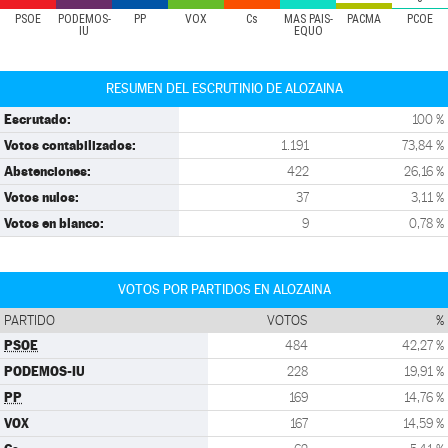
PSOE
PODEMOS-
PP
VOX
Cs
MÁS PAÍS-
PACMA
PCOE
IU
EQUO
RESUMEN DEL ESCRUTINIO DE ALOZAINA
Escrutado:
100 %
Votos contabilizados:
1.191
73,84 %
Abstenciones:
422
26,16 %
Votos nulos:
37
3,11 %
Votos en blanco:
9
0,78 %
VOTOS POR PARTIDOS EN ALOZAINA
PARTIDO
VOTOS
%
PSOE
484
42,27 %
PODEMOS-IU
228
19,91 %
PP
169
14,76 %
VOX
167
14,59 %