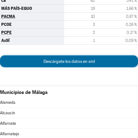
Cs
62
5,41 %
MÁS PAÍS-EQUO
19
1,66 %
PACMA
10
0,87 %
PCOE
3
0,26 %
PCPE
2
0,17 %
AxSÍ
1
0,09 %
Descárgate los datos en xml
Municipios de Málaga
Alameda
Alcaucín
Alfarnate
Alfarnatejo