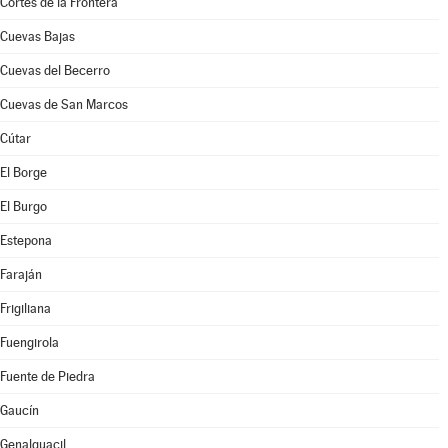
Cortes de la Frontera
Cuevas Bajas
Cuevas del Becerro
Cuevas de San Marcos
Cútar
El Borge
El Burgo
Estepona
Faraján
Frigiliana
Fuengirola
Fuente de Piedra
Gaucín
Genalguacil