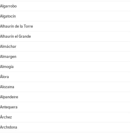
Algarrobo
Algatocín
Alhaurín de la Torre
Alhaurín el Grande
Almáchar
Almargen
Almogía
Álora
Alozaina
Alpandeire
Antequera
Árchez
Archidona