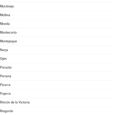
Moclinejo
Mollina
Monda
Montecorto
Montejaque
Nerja
Ojén
Parauta
Periana
Pizarra
Pujerra
Rincón de la Victoria
Riogordo