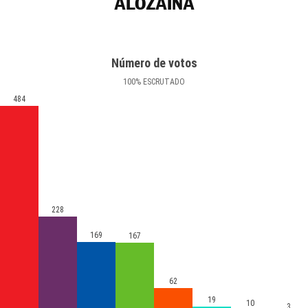
ALOZAINA
Número de votos
100
%
ESCRUTADO
484
228
169
167
62
19
10
3