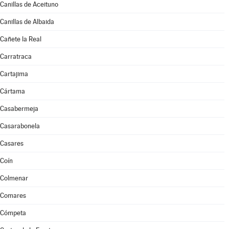
Canillas de Aceituno
Canillas de Albaida
Cañete la Real
Carratraca
Cartajima
Cártama
Casabermeja
Casarabonela
Casares
Coín
Colmenar
Comares
Cómpeta