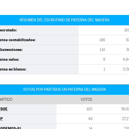
RESUMEN DEL ESCRUTINIO DE PATERNA DEL MADERA
scrutado:
10
otos contabilizados:
186
6
bstenciones:
114
3
otos nulos:
9
4,8
otos en blanco:
1
0,5
VOTOS POR PARTIDOS EN PATERNA DEL MADERA
ARTIDO
VOTOS
PSOE
100
56,8
PP
48
27,2
PODEMOS-IU
14
7,9