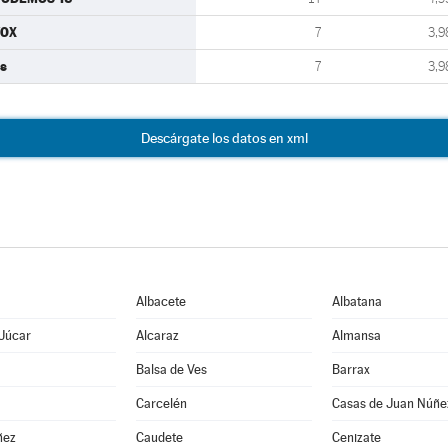
VOX
7
3,9
s
7
3,9
Descárgate los datos en xml
Albacete
Albatana
 Júcar
Alcaraz
Almansa
Balsa de Ves
Barrax
Carcelén
Casas de Juan Núñe
ñez
Caudete
Cenizate