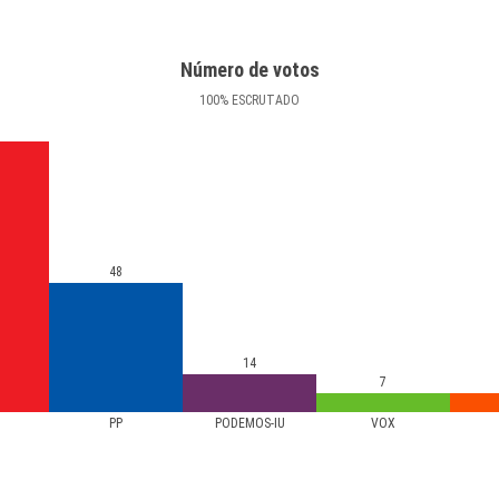
Número de votos
100
%
ESCRUTADO
48
14
7
PP
PODEMOS-IU
VOX