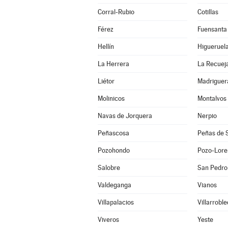
Corral-Rubio
Cotillas
Férez
Fuensanta
Hellín
Higueruel
La Herrera
La Recuej
Liétor
Madriguer
Molinicos
Montalvos
Navas de Jorquera
Nerpio
Peñascosa
Peñas de 
Pozohondo
Pozo-Lore
Salobre
San Pedro
Valdeganga
Vianos
Villapalacios
Villarrobl
Viveros
Yeste