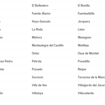
El Ballestero
El Bonillo
Fuente-Álamo
Fuentealbilla
a
Hoya-Gonzalo
Jorquera
a
La Roda
Letur
as
Mahora
Masegoso
Montealegre del Castillo
Motilleja
Ontur
Ossa de Montiel
San Pedro
Pétrola
Povedilla
nte
Pozuelo
Riópar
Socovos
Tarazona de la Man
Villa de Ves
Villalgordo del Júcar
edo
Villatoya
Villavaliente